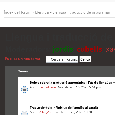
Índex del fòrum
»
Llengua
»
Llengua i traducció de programari
Llengua i traducció de
Moderadors:
jordis
,
cubells
,
xa
Publica un nou tema
Temes
Dubte sobre la traducció automàtica i l’ús de llengües 
Autor:
TecnoLliure
Data: dc. oct. 15, 2025 5:44 pm
Traducció dels infinitius de l'anglès al català
Autor:
Alba_25
Data: dv. feb. 28, 2025 10:30 am