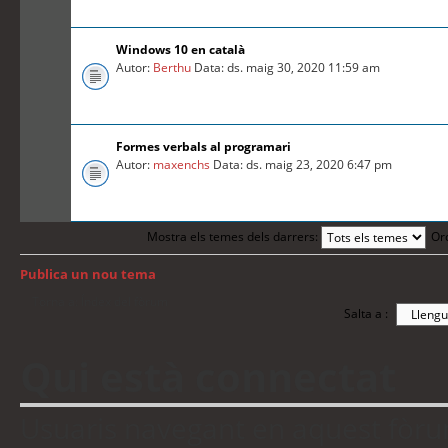
Windows 10 en català
Autor:
Berthu
Data: ds. maig 30, 2020 11:59 am
Formes verbals al programari
Autor:
maxenchs
Data: ds. maig 23, 2020 6:47 pm
Mostra els temes dels darrers:
Or
Publica un nou tema
Torna a: Índex del fòrum
Salta a :
Qui està connectat
Usuaris navegant en aquest fòrum: