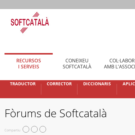
RECURSOS
CONEIXEU
COL·LABO
I SERVEIS
SOFTCATALÀ
AMB L'ASSOC
TRADUCTOR
CORRECTOR
DICCIONARIS
APLI
Fòrums de Softcatalà
Compartiu