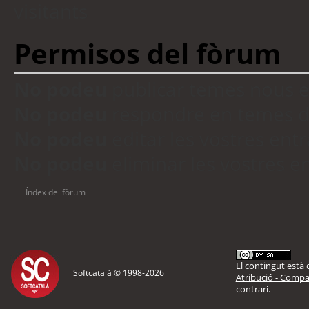
visitants
Permisos del fòrum
No podeu
publicar temes nous 
No podeu
respondre en temes d
No podeu
editar les vostres en
No podeu
eliminar les vostres 
Índex del fòrum
El contingut està d
Softcatalà © 1998-
2026
Atribució - Compar
contrari.