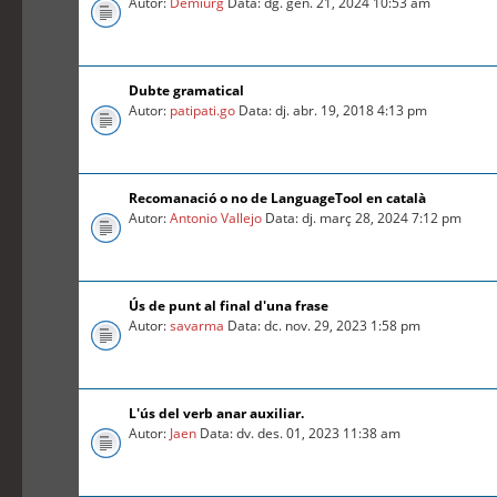
Autor:
Demiurg
Data: dg. gen. 21, 2024 10:53 am
Dubte gramatical
Autor:
patipati.go
Data: dj. abr. 19, 2018 4:13 pm
Recomanació o no de LanguageTool en català
Autor:
Antonio Vallejo
Data: dj. març 28, 2024 7:12 pm
Ús de punt al final d'una frase
Autor:
savarma
Data: dc. nov. 29, 2023 1:58 pm
L'ús del verb anar auxiliar.
Autor:
Jaen
Data: dv. des. 01, 2023 11:38 am