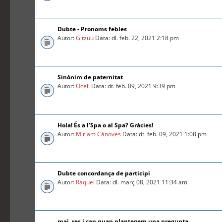
Dubte - Pronoms febles
Autor:
Gitzuu
Data: dl. feb. 22, 2021 2:18 pm
Sinònim de paternitat
Autor:
Ocell
Data: dt. feb. 09, 2021 9:39 pm
Hola! És a l'Spa o al Spa? Gràcies!
Autor:
Miriam Cánoves
Data: dt. feb. 09, 2021 1:08 pm
Dubte concordança de participi
Autor:
Raquel
Data: dl. març 08, 2021 11:34 am
mai, res i cap quan plantegem una pregunta