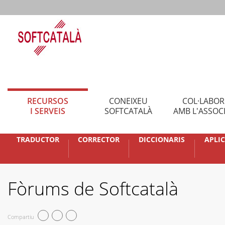
RECURSOS
CONEIXEU
COL·LABO
I SERVEIS
SOFTCATALÀ
AMB L'ASSOC
TRADUCTOR
CORRECTOR
DICCIONARIS
APLI
Fòrums de Softcatalà
Compartiu