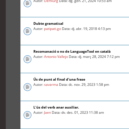
Autor:
Demiurg
Data: dg. gen. 21, 2024 10:53 am
Dubte gramatical
Autor:
patipati.go
Data: dj. abr. 19, 2018 4:13 pm
Recomanació o no de LanguageTool en català
Autor:
Antonio Vallejo
Data: dj. març 28, 2024 7:12 pm
Ús de punt al final d'una frase
Autor:
savarma
Data: dc. nov. 29, 2023 1:58 pm
L'ús del verb anar auxiliar.
Autor:
Jaen
Data: dv. des. 01, 2023 11:38 am