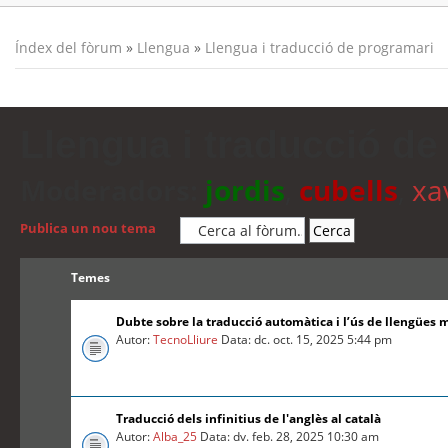
Índex del fòrum
»
Llengua
»
Llengua i traducció de programari
Llengua i traducció de
Moderadors:
jordis
,
cubells
,
xa
Publica un nou tema
Temes
Dubte sobre la traducció automàtica i l’ús de llengües 
Autor:
TecnoLliure
Data: dc. oct. 15, 2025 5:44 pm
Traducció dels infinitius de l'anglès al català
Autor:
Alba_25
Data: dv. feb. 28, 2025 10:30 am