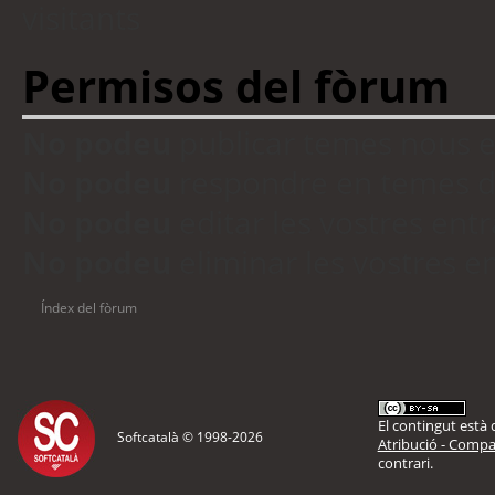
visitants
Permisos del fòrum
No podeu
publicar temes nous 
No podeu
respondre en temes d
No podeu
editar les vostres en
No podeu
eliminar les vostres 
Índex del fòrum
El contingut està d
Softcatalà © 1998-
2026
Atribució - Compar
contrari.