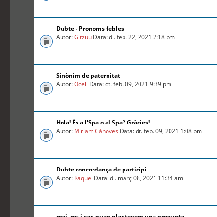
Dubte - Pronoms febles
Autor:
Gitzuu
Data: dl. feb. 22, 2021 2:18 pm
Sinònim de paternitat
Autor:
Ocell
Data: dt. feb. 09, 2021 9:39 pm
Hola! És a l'Spa o al Spa? Gràcies!
Autor:
Miriam Cánoves
Data: dt. feb. 09, 2021 1:08 pm
Dubte concordança de participi
Autor:
Raquel
Data: dl. març 08, 2021 11:34 am
mai, res i cap quan plantegem una pregunta