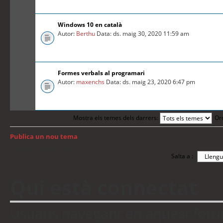
Windows 10 en català
Autor:
Berthu
Data: ds. maig 30, 2020 11:59 am
Formes verbals al programari
Autor:
maxenchs
Data: ds. maig 23, 2020 6:47 pm
Mostra els temes dels darrers:
Or
Publica un nou tema
Torna a: Índex del fòrum
Salta a :
Qui està connectat
Usuaris navegant en aquest fòrum: