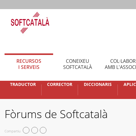
RECURSOS
CONEIXEU
COL·LABO
I SERVEIS
SOFTCATALÀ
AMB L'ASSOC
TRADUCTOR
CORRECTOR
DICCIONARIS
APLI
Fòrums de Softcatalà
Compartiu