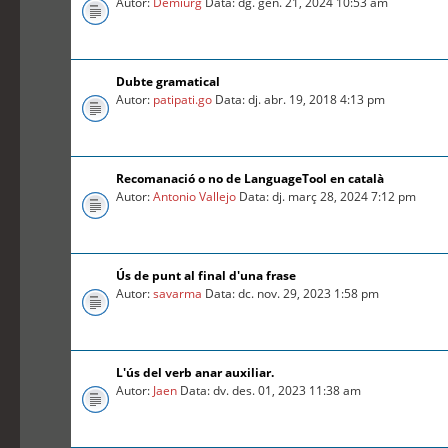
Autor:
Demiurg
Data: dg. gen. 21, 2024 10:53 am
Dubte gramatical
Autor:
patipati.go
Data: dj. abr. 19, 2018 4:13 pm
Recomanació o no de LanguageTool en català
Autor:
Antonio Vallejo
Data: dj. març 28, 2024 7:12 pm
Ús de punt al final d'una frase
Autor:
savarma
Data: dc. nov. 29, 2023 1:58 pm
L'ús del verb anar auxiliar.
Autor:
Jaen
Data: dv. des. 01, 2023 11:38 am