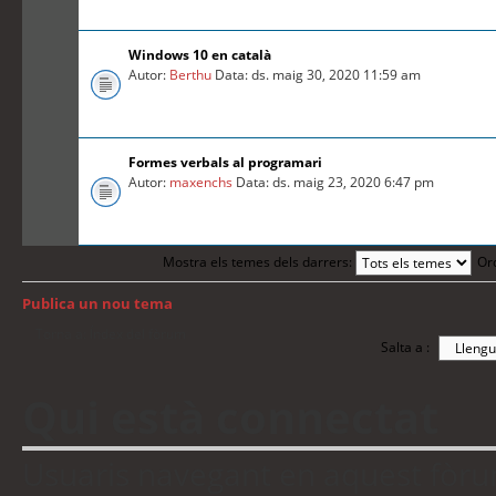
Windows 10 en català
Autor:
Berthu
Data: ds. maig 30, 2020 11:59 am
Formes verbals al programari
Autor:
maxenchs
Data: ds. maig 23, 2020 6:47 pm
Mostra els temes dels darrers:
Or
Publica un nou tema
Torna a: Índex del fòrum
Salta a :
Qui està connectat
Usuaris navegant en aquest fòrum: