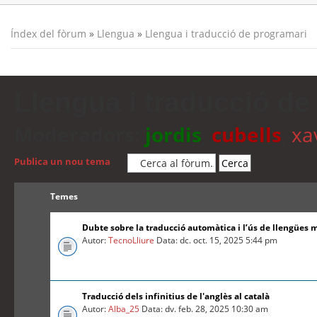
Índex del fòrum
»
Llengua
»
Llengua i traducció de programari
Llengua i traducció de
Moderadors:
jordis
,
cubells
,
xa
Publica un nou tema
Temes
Dubte sobre la traducció automàtica i l’ús de llengües 
Autor:
TecnoLliure
Data: dc. oct. 15, 2025 5:44 pm
Traducció dels infinitius de l'anglès al català
Autor:
Alba_25
Data: dv. feb. 28, 2025 10:30 am