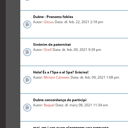
Dubte - Pronoms febles
Autor:
Gitzuu
Data: dl. feb. 22, 2021 2:18 pm
Sinònim de paternitat
Autor:
Ocell
Data: dt. feb. 09, 2021 9:39 pm
Hola! És a l'Spa o al Spa? Gràcies!
Autor:
Miriam Cánoves
Data: dt. feb. 09, 2021 1:08 pm
Dubte concordança de participi
Autor:
Raquel
Data: dl. març 08, 2021 11:34 am
mai, res i cap quan plantegem una pregunta