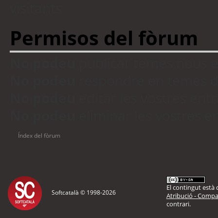
visitants
Permisos del fòrum
No podeu
publicar temes nous 
No podeu
respondre en temes d
No podeu
editar les vostres en
No podeu
eliminar les vostres 
Índex del fòrum
El contingut està d
Softcatalà © 1998-
2026
Atribució - Compar
contrari.