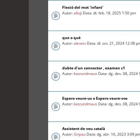
Flexió del mot 'infant'
Autor:
alluji
Data: dt. feb. 18, 2025 1:50 pm
que o què
Autor:
alexeiv
Data: dl. oct. 21, 2024 12:38 p
dubte d'un connector , examen c1
Autor:
katzundmaus
Data: dg. des. 08, 2024
Espero veure-us o Espero veure-vos
Autor:
katzundmaus
Data: dg. des. 08, 2024
Assistent de veu català
Autor:
Gripau
Data: dg. abr. 16, 2023 3:09 p