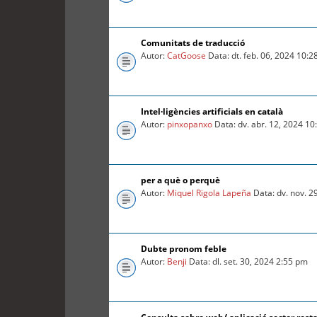
Comunitats de traducció
Autor:
CatGoose
Data: dt. feb. 06, 2024 10:
Intel·ligències artificials en català
Autor:
pinxopanxo
Data: dv. abr. 12, 2024 1
per a què o perquè
Autor:
Miquel Rigola Lapeña
Data: dv. nov. 2
Dubte pronom feble
Autor:
Benji
Data: dl. set. 30, 2024 2:55 pm