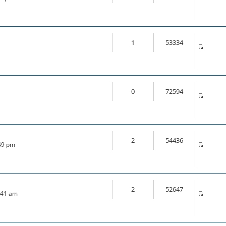
1
53334
0
72594
2
54436
:49 pm
2
52647
7:41 am