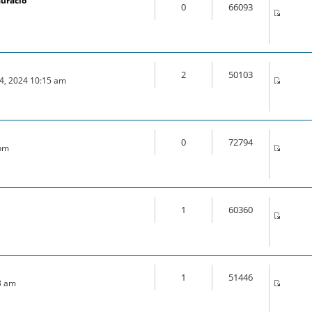
auració
0
66093
2
50103
04, 2024 10:15 am
0
72794
 pm
1
60360
m
1
51446
3 am