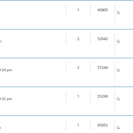
1
45805
2
52042
m
2
57244
 9:34 pm
1
55290
 9:32 pm
1
65052
m