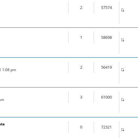
2
57574
1
58698
2
56419
21 1:08 pm
3
61000
 am
nta
0
72321