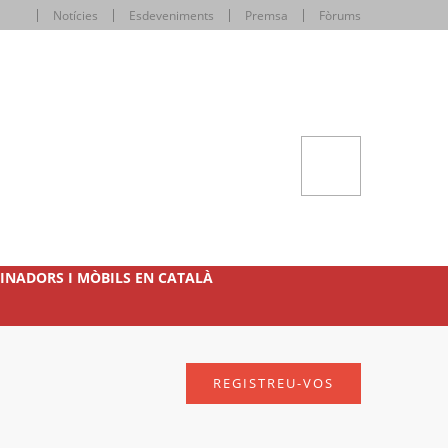
Notícies
Esdeveniments
Premsa
Fòrums
INADORS I MÒBILS EN CATALÀ
REGISTREU-VOS