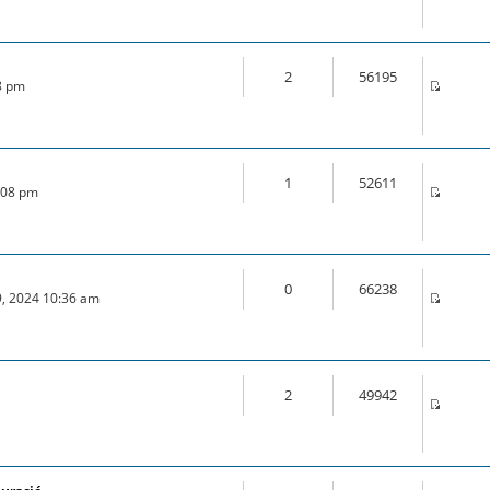
2
56195
28 pm
1
52611
0:08 pm
0
66238
9, 2024 10:36 am
2
49942