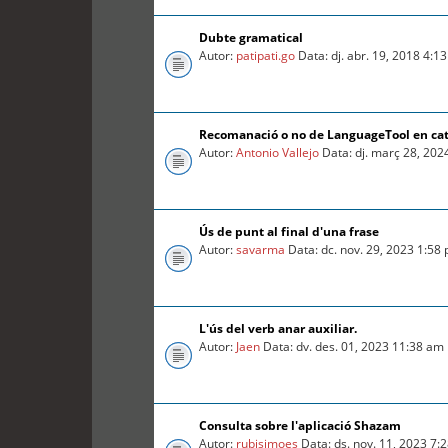
Dubte gramatical
Autor:
patipati.go
Data: dj. abr. 19, 2018 4:1
Recomanació o no de LanguageTool en ca
Autor:
Antonio Vallejo
Data: dj. març 28, 202
Ús de punt al final d'una frase
Autor:
savarma
Data: dc. nov. 29, 2023 1:58
L'ús del verb anar auxiliar.
Autor:
Jaen
Data: dv. des. 01, 2023 11:38 am
Consulta sobre l'aplicació Shazam
Autor:
rubisimoes
Data: ds. nov. 11, 2023 7: