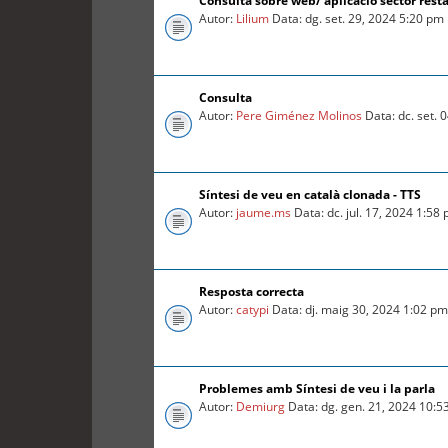
Consulta sobre web/ aplicació sector rest
Autor:
Lilium
Data: dg. set. 29, 2024 5:20 pm
Consulta
Autor:
Pere Giménez Molinos
Data: dc. set. 
Síntesi de veu en català clonada - TTS
Autor:
jaume.ms
Data: dc. jul. 17, 2024 1:58
Resposta correcta
Autor:
catypi
Data: dj. maig 30, 2024 1:02 p
Problemes amb Síntesi de veu i la parla
Autor:
Demiurg
Data: dg. gen. 21, 2024 10:5