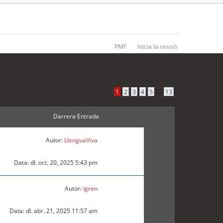
PMF
Inicia la sessió
636 temes •
Pàgina
1
de
13
•
...
1
2
3
4
5
13
Darrera Entrada
Autor:
LlenguaViva
Data: dl. oct. 20, 2025 5:43 pm
Autor:
igren
Data: dl. abr. 21, 2025 11:57 am