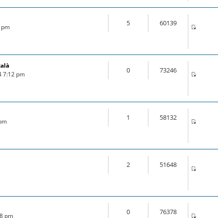
5
60139
3 pm
talà
0
73246
4 7:12 pm
1
58132
 pm
2
51648
0
76378
28 pm