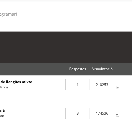
rogramari
Respostes
Visualització
s de llengües mixte
1
210253
44 pm
alà
3
174536
 am