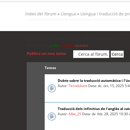
Índex del fòrum
»
Llengua
»
Llengua i traducció de p
Llengua i traducció de programari
Moderadors:
jordis
,
cubells
,
xavivars
Publica un nou tema
Temes
Dubte sobre la traducció automàtica i l’ú
Autor:
TecnoLliure
Data: dc. oct. 15, 2025 5:
Traducció dels infinitius de l'anglès al cat
Autor:
Alba_25
Data: dv. feb. 28, 2025 10:30