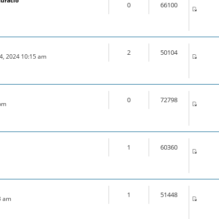
auració
0
66100
2
50104
04, 2024 10:15 am
0
72798
 pm
1
60360
m
1
51448
3 am