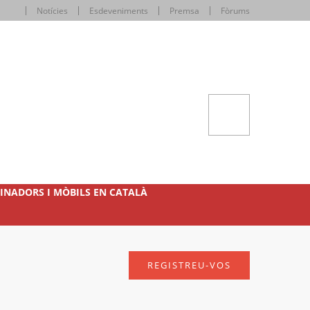
Notícies
Esdeveniments
Premsa
Fòrums
INADORS I MÒBILS EN CATALÀ
REGISTREU-VOS