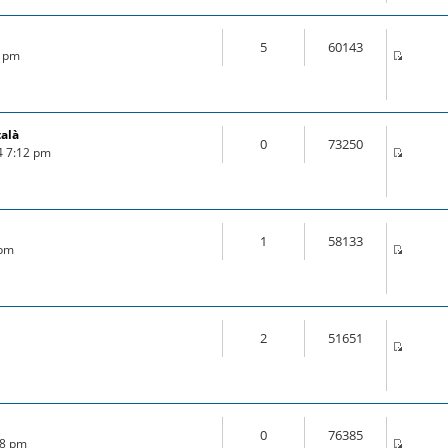
5
60143
3 pm
talà
0
73250
4 7:12 pm
1
58133
 pm
2
51651
0
76385
28 pm