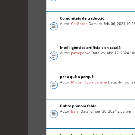
Comunitats de traducció
Autor:
CatGoose
Data: dt. feb. 06, 2024 10:
Intel·ligències artificials en català
Autor:
pinxopanxo
Data: dv. abr. 12, 2024 1
per a què o perquè
Autor:
Miquel Rigola Lapeña
Data: dv. nov. 2
Dubte pronom feble
Autor:
Benji
Data: dl. set. 30, 2024 2:55 pm