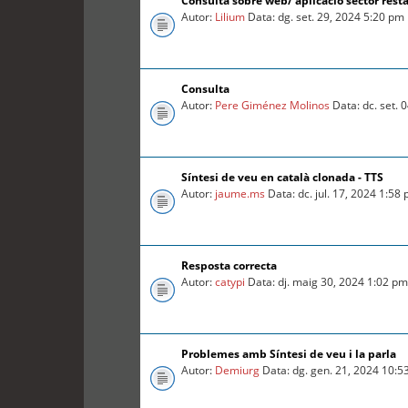
Consulta sobre web/ aplicació sector rest
Autor:
Lilium
Data: dg. set. 29, 2024 5:20 pm
Consulta
Autor:
Pere Giménez Molinos
Data: dc. set. 
Síntesi de veu en català clonada - TTS
Autor:
jaume.ms
Data: dc. jul. 17, 2024 1:58
Resposta correcta
Autor:
catypi
Data: dj. maig 30, 2024 1:02 p
Problemes amb Síntesi de veu i la parla
Autor:
Demiurg
Data: dg. gen. 21, 2024 10:5