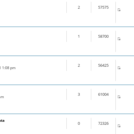
2
57575
1
58700
2
56425
21 1:08 pm
3
61004
 am
nta
0
72326