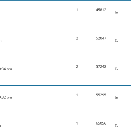
1
45812
2
52047
m
2
57248
 9:34 pm
1
55295
 9:32 pm
1
65056
m