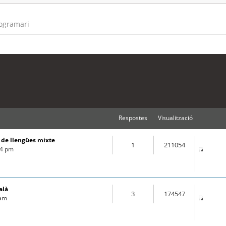
rogramari
Respostes
Visualització
s de llengües mixte
1
211054
44 pm
alà
3
174547
 am