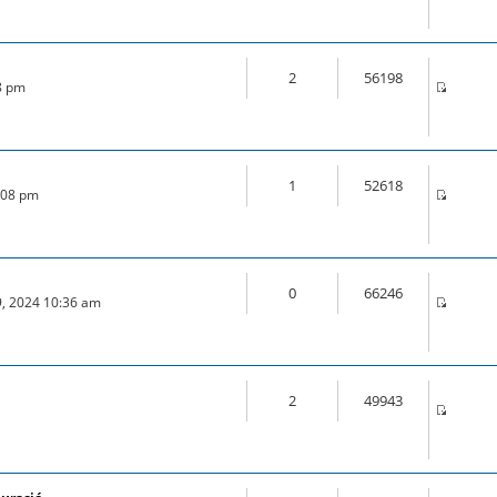
2
56198
28 pm
1
52618
0:08 pm
0
66246
9, 2024 10:36 am
2
49943