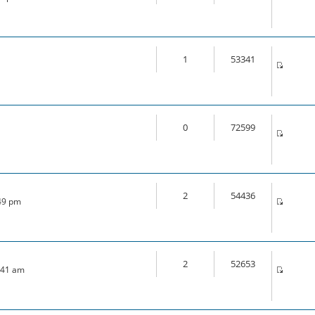
1
53341
0
72599
2
54436
:49 pm
2
52653
7:41 am