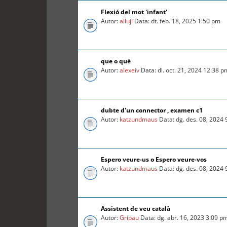
Flexió del mot 'infant'
Autor:
alluji
Data: dt. feb. 18, 2025 1:50 pm
que o què
Autor:
alexeiv
Data: dl. oct. 21, 2024 12:38 p
dubte d'un connector , examen c1
Autor:
katzundmaus
Data: dg. des. 08, 2024
Espero veure-us o Espero veure-vos
Autor:
katzundmaus
Data: dg. des. 08, 2024
Assistent de veu català
Autor:
Gripau
Data: dg. abr. 16, 2023 3:09 p