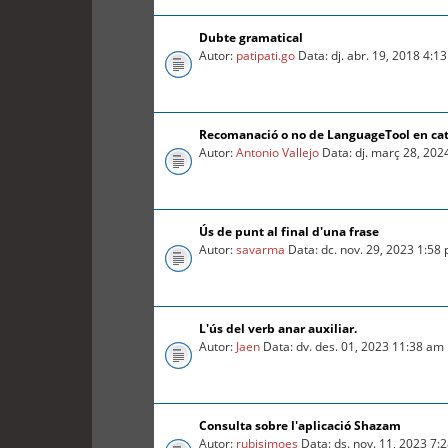
Dubte gramatical
Autor:
patipati.go
Data: dj. abr. 19, 2018 4:1
Recomanació o no de LanguageTool en ca
Autor:
Antonio Vallejo
Data: dj. març 28, 202
Ús de punt al final d'una frase
Autor:
savarma
Data: dc. nov. 29, 2023 1:58
L'ús del verb anar auxiliar.
Autor:
Jaen
Data: dv. des. 01, 2023 11:38 am
Consulta sobre l'aplicació Shazam
Autor:
rubisimoes
Data: ds. nov. 11, 2023 7: