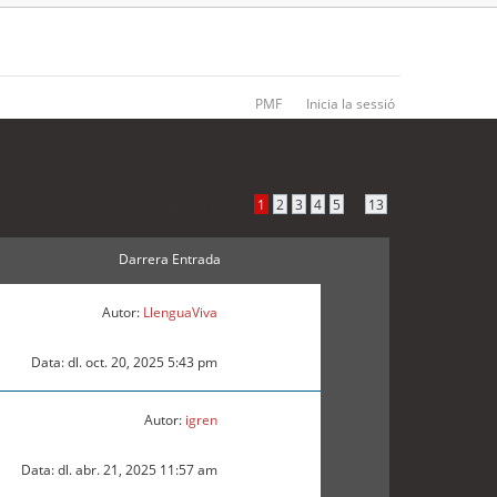
PMF
Inicia la sessió
636 temes •
Pàgina
1
de
13
•
...
1
2
3
4
5
13
Darrera Entrada
Autor:
LlenguaViva
Data: dl. oct. 20, 2025 5:43 pm
Autor:
igren
Data: dl. abr. 21, 2025 11:57 am