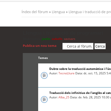
Índex del fòrum
»
Llengua
»
Llengua i traducció de p
Llengua i traducció de programari
Moderadors:
jordis
,
cubells
,
xavivars
Publica un nou tema
Temes
Dubte sobre la traducció automàtica i l’ú
Autor:
TecnoLliure
Data: dc. oct. 15, 2025 5:
Traducció dels infinitius de l'anglès al cat
Autor:
Alba_25
Data: dv. feb. 28, 2025 10:30