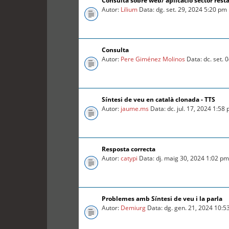
Consulta sobre web/ aplicació sector rest
Autor:
Lilium
Data: dg. set. 29, 2024 5:20 pm
Consulta
Autor:
Pere Giménez Molinos
Data: dc. set. 
Síntesi de veu en català clonada - TTS
Autor:
jaume.ms
Data: dc. jul. 17, 2024 1:58
Resposta correcta
Autor:
catypi
Data: dj. maig 30, 2024 1:02 p
Problemes amb Síntesi de veu i la parla
Autor:
Demiurg
Data: dg. gen. 21, 2024 10:5