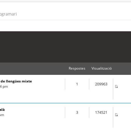
rogramari
Respostes
Visualització
s de llengües mixte
1
209963
44 pm
alà
3
174521
 am