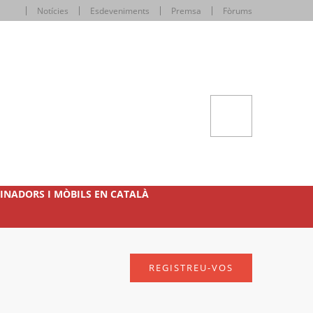
Notícies
Esdeveniments
Premsa
Fòrums
INADORS I MÒBILS EN CATALÀ
REGISTREU-VOS