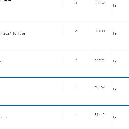
auració
0
66062
2
50100
04, 2024 10:15 am
0
72782
 pm
1
60352
m
1
51442
3 am