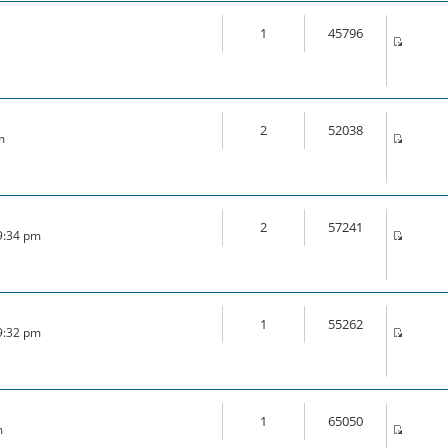
1
45796
2
52038
m
2
57241
 9:34 pm
1
55262
 9:32 pm
1
65050
m