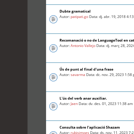
Dubte gramatical
Autor:
patipati.go
Data: dj. abr. 19, 2018 4:1
Recomanació o no de LanguageTool en ca
Autor:
Antonio Vallejo
Data: dj. març 28, 202
Ús de punt al final d'una frase
Autor:
savarma
Data: dc. nov. 29, 2023 1:58
L'ús del verb anar auxiliar.
Autor:
Jaen
Data: dv. des. 01, 2023 11:38 am
Consulta sobre l'aplicació Shazam
Autor:
rubisimoes
Data: ds. nov. 11, 2023 7: