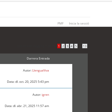
PMF
Inicia la sessió
636 temes •
Pàgina
1
de
13
•
...
1
2
3
4
5
13
Darrera Entrada
Autor:
LlenguaViva
Data: dl. oct. 20, 2025 5:43 pm
Autor:
igren
Data: dl. abr. 21, 2025 11:57 am