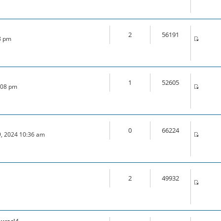
2
56191
28 pm
1
52605
0:08 pm
0
66224
9, 2024 10:36 am
2
49932