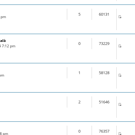
5
60131
3 pm
talà
0
73229
4 7:12 pm
1
58128
 pm
2
51646
0
76357
28 pm