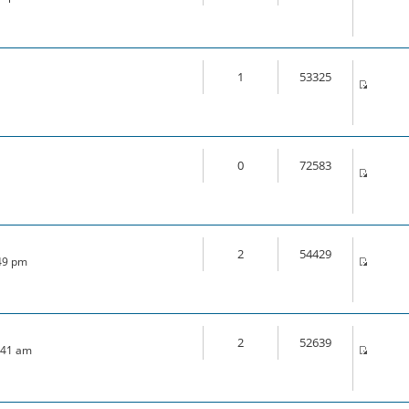
1
53325
0
72583
2
54429
:49 pm
2
52639
7:41 am