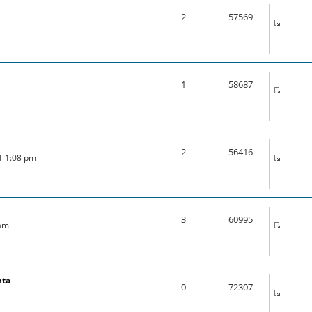
2
57569
1
58687
2
56416
21 1:08 pm
3
60995
 am
nta
0
72307