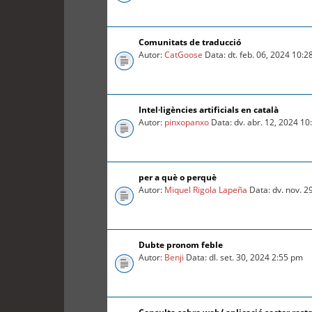
Comunitats de traducció
Autor:
CatGoose
Data: dt. feb. 06, 2024 10:
Intel·ligències artificials en català
Autor:
pinxopanxo
Data: dv. abr. 12, 2024 1
per a què o perquè
Autor:
Miquel Rigola Lapeña
Data: dv. nov. 2
Dubte pronom feble
Autor:
Benji
Data: dl. set. 30, 2024 2:55 pm