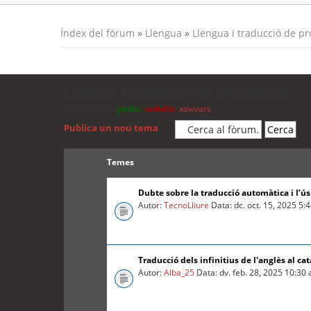
Índex del fòrum
»
Llengua
»
Llengua i traducció de p
Llengua i traducció de programari
Moderadors:
jordis
,
cubells
,
xavivars
Publica un nou tema
Temes
Dubte sobre la traducció automàtica i l’ú
Autor:
TecnoLliure
Data: dc. oct. 15, 2025 5:
Traducció dels infinitius de l'anglès al cat
Autor:
Alba_25
Data: dv. feb. 28, 2025 10:30