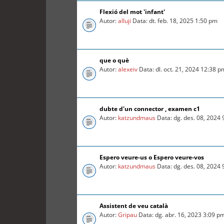
Flexió del mot 'infant'
Autor:
alluji
Data: dt. feb. 18, 2025 1:50 pm
que o què
Autor:
alexeiv
Data: dl. oct. 21, 2024 12:38 p
dubte d'un connector , examen c1
Autor:
katzundmaus
Data: dg. des. 08, 2024
Espero veure-us o Espero veure-vos
Autor:
katzundmaus
Data: dg. des. 08, 2024
Assistent de veu català
Autor:
Gripau
Data: dg. abr. 16, 2023 3:09 p