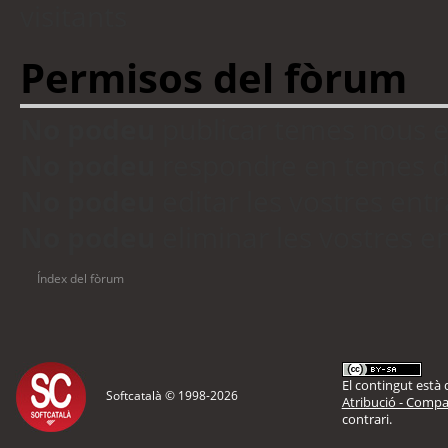
visitants
Permisos del fòrum
No podeu
publicar temes nous 
No podeu
respondre en temes d
No podeu
editar les vostres en
No podeu
eliminar les vostres 
Índex del fòrum
El contingut està d
Softcatalà © 1998-
2026
Atribució - Compar
contrari.