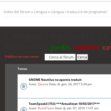
Índex del fòrum
»
Llengua
»
Llengua i traducció de programari
Llengua i traducció de
Moderadors:
jordis
,
cubells
,
xa
Publica un nou tema
Temes
GNOME Nautilus no apareix traduït
Autor:
ZJaume
Data: dt. gen. 24, 2017 5:34 pm
TeamSpeak3 (TS3) ***Actualitzat 10/03/2017***
Autor:
RustikTeam
Data: dj. abr. 07, 2016 11:01 am