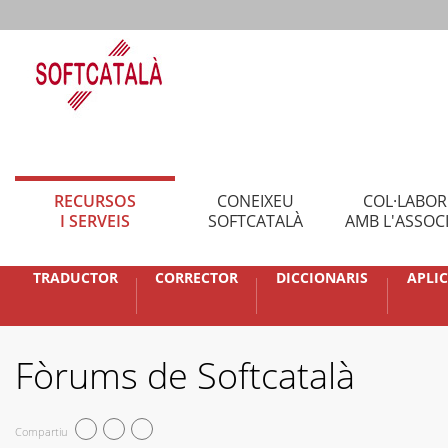
RECURSOS
CONEIXEU
COL·LABO
I SERVEIS
SOFTCATALÀ
AMB L'ASSOC
TRADUCTOR
CORRECTOR
DICCIONARIS
APLI
Fòrums de Softcatalà
Compartiu