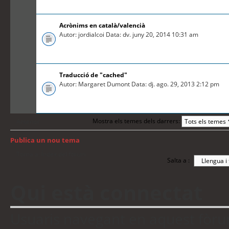
Acrònims en català/valencià
Autor: jordialcoi Data: dv. juny 20, 2014 10:31 am
Traducció de "cached"
Autor: Margaret Dumont Data: dj. ago. 29, 2013 2:12 pm
Mostra els temes dels darrers:
Anterior
Publica un nou tema
Torna a: Índex del fòrum
Salta a :
Qui està connectat
Usuaris navegant en aquest fòrum: