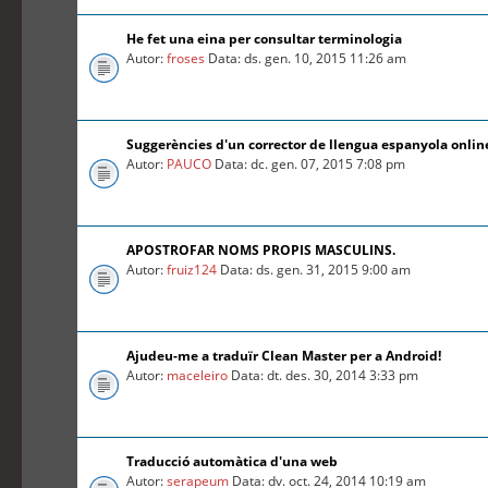
He fet una eina per consultar terminologia
Autor:
froses
Data: ds. gen. 10, 2015 11:26 am
Suggerències d'un corrector de llengua espanyola online
Autor:
PAUCO
Data: dc. gen. 07, 2015 7:08 pm
APOSTROFAR NOMS PROPIS MASCULINS.
Autor:
fruiz124
Data: ds. gen. 31, 2015 9:00 am
Ajudeu-me a traduïr Clean Master per a Android!
Autor:
maceleiro
Data: dt. des. 30, 2014 3:33 pm
Traducció automàtica d'una web
Autor:
serapeum
Data: dv. oct. 24, 2014 10:19 am