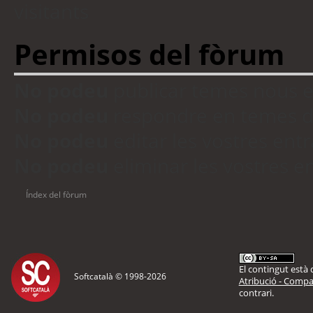
visitants
Permisos del fòrum
No podeu
publicar temes nous 
No podeu
respondre en temes d
No podeu
editar les vostres en
No podeu
eliminar les vostres 
Índex del fòrum
El contingut està d
Softcatalà © 1998-
2026
Atribució - Compar
contrari.