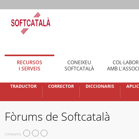
RECURSOS
CONEIXEU
COL·LABO
I SERVEIS
SOFTCATALÀ
AMB L'ASSOC
TRADUCTOR
CORRECTOR
DICCIONARIS
APLI
Fòrums de Softcatalà
Compartiu