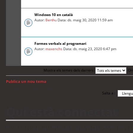
Windows 10 en català
Autor:
Berthu
Data: ds. maig 30, 2020 11:59 am
Formes verbals al programari
Autor:
maxenchs
Data: ds. maig 23, 2020 6:47 pm
Mostra els temes dels darrers:
Or
Publica un nou tema
Torna a: Índex del fòrum
Salta a :
Qui està connectat
Usuaris navegant en aquest fòrum: