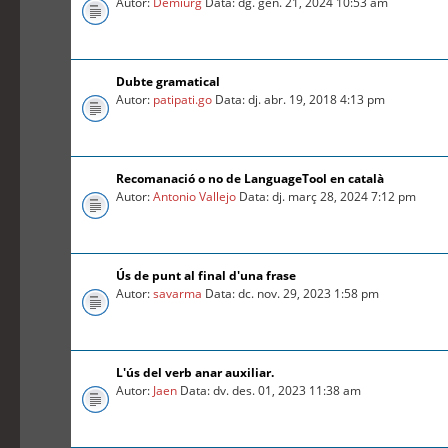
Autor:
Demiurg
Data: dg. gen. 21, 2024 10:53 am
Dubte gramatical
Autor:
patipati.go
Data: dj. abr. 19, 2018 4:13 pm
Recomanació o no de LanguageTool en català
Autor:
Antonio Vallejo
Data: dj. març 28, 2024 7:12 pm
Ús de punt al final d'una frase
Autor:
savarma
Data: dc. nov. 29, 2023 1:58 pm
L'ús del verb anar auxiliar.
Autor:
Jaen
Data: dv. des. 01, 2023 11:38 am