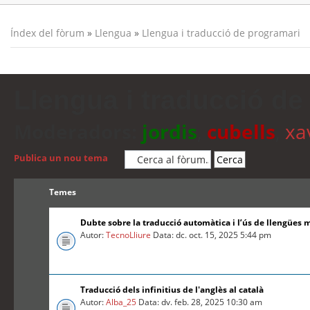
Índex del fòrum
»
Llengua
»
Llengua i traducció de programari
Llengua i traducció de
Moderadors:
jordis
,
cubells
,
xa
Publica un nou tema
Temes
Dubte sobre la traducció automàtica i l’ús de llengües 
Autor:
TecnoLliure
Data: dc. oct. 15, 2025 5:44 pm
Traducció dels infinitius de l'anglès al català
Autor:
Alba_25
Data: dv. feb. 28, 2025 10:30 am