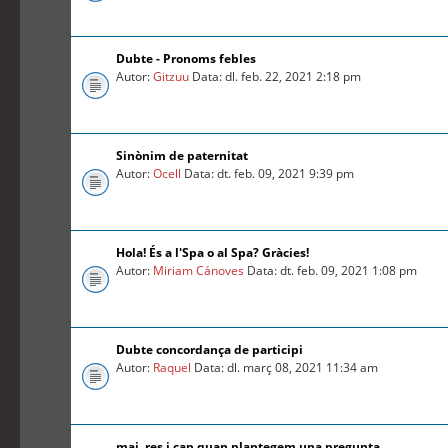
Dubte - Pronoms febles
Autor:
Gitzuu
Data: dl. feb. 22, 2021 2:18 pm
Sinònim de paternitat
Autor:
Ocell
Data: dt. feb. 09, 2021 9:39 pm
Hola! És a l'Spa o al Spa? Gràcies!
Autor:
Miriam Cánoves
Data: dt. feb. 09, 2021 1:08 pm
Dubte concordança de participi
Autor:
Raquel
Data: dl. març 08, 2021 11:34 am
mai, res i cap quan plantegem una pregunta