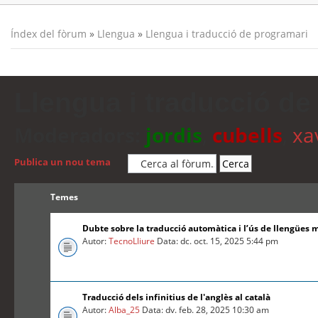
Índex del fòrum
»
Llengua
»
Llengua i traducció de programari
Llengua i traducció de
Moderadors:
jordis
,
cubells
,
xa
Publica un nou tema
Temes
Dubte sobre la traducció automàtica i l’ús de llengües 
Autor:
TecnoLliure
Data: dc. oct. 15, 2025 5:44 pm
Traducció dels infinitius de l'anglès al català
Autor:
Alba_25
Data: dv. feb. 28, 2025 10:30 am