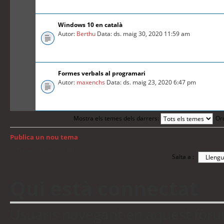
Windows 10 en català
Autor:
Berthu
Data: ds. maig 30, 2020 11:59 am
Formes verbals al programari
Autor:
maxenchs
Data: ds. maig 23, 2020 6:47 pm
Mostra els temes dels darrers:
Or
Publica un nou tema
Torna a: Índex del fòrum
Salta a :
Qui està connectat
Usuaris navegant en aquest fòrum: