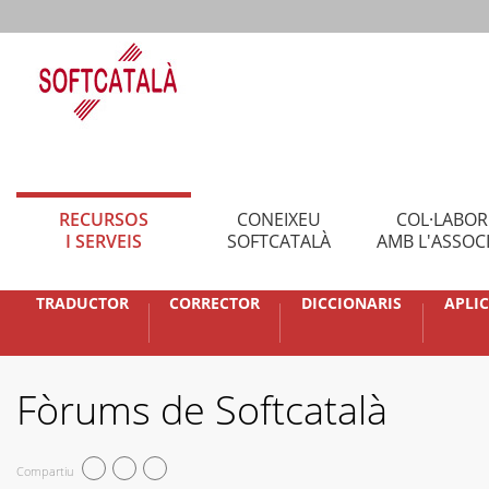
RECURSOS
CONEIXEU
COL·LABO
I SERVEIS
SOFTCATALÀ
AMB L'ASSOC
TRADUCTOR
CORRECTOR
DICCIONARIS
APLI
Fòrums de Softcatalà
Compartiu