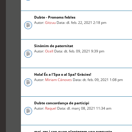
Dubte - Pronoms febles
Autor:
Gitzuu
Data: dl. feb. 22, 2021 2:18 pm
Sinònim de paternitat
Autor:
Ocell
Data: dt. feb. 09, 2021 9:39 pm
Hola! És a l'Spa o al Spa? Gràcies!
Autor:
Miriam Cánoves
Data: dt. feb. 09, 2021 1:08 pm
Dubte concordança de participi
Autor:
Raquel
Data: dl. març 08, 2021 11:34 am
mai, res i cap quan plantegem una pregunta