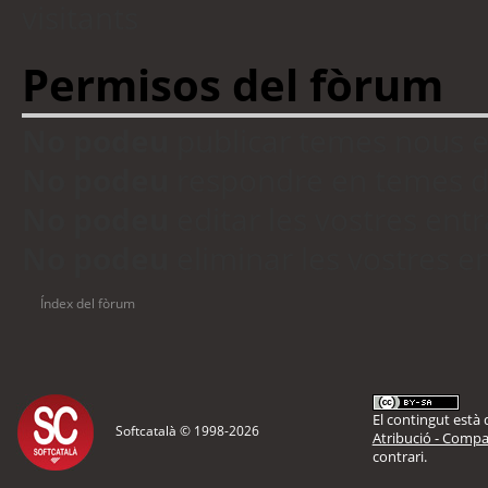
visitants
Permisos del fòrum
No podeu
publicar temes nous 
No podeu
respondre en temes d
No podeu
editar les vostres en
No podeu
eliminar les vostres 
Índex del fòrum
El contingut està d
Softcatalà © 1998-
2026
Atribució - Compar
contrari.