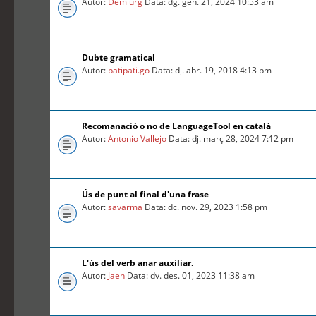
Autor:
Demiurg
Data: dg. gen. 21, 2024 10:53 am
Dubte gramatical
Autor:
patipati.go
Data: dj. abr. 19, 2018 4:13 pm
Recomanació o no de LanguageTool en català
Autor:
Antonio Vallejo
Data: dj. març 28, 2024 7:12 pm
Ús de punt al final d'una frase
Autor:
savarma
Data: dc. nov. 29, 2023 1:58 pm
L'ús del verb anar auxiliar.
Autor:
Jaen
Data: dv. des. 01, 2023 11:38 am