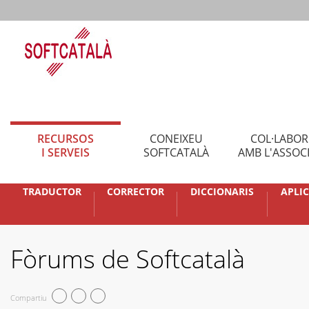
RECURSOS
CONEIXEU
COL·LABO
I SERVEIS
SOFTCATALÀ
AMB L'ASSOC
TRADUCTOR
CORRECTOR
DICCIONARIS
APLI
Fòrums de Softcatalà
Compartiu