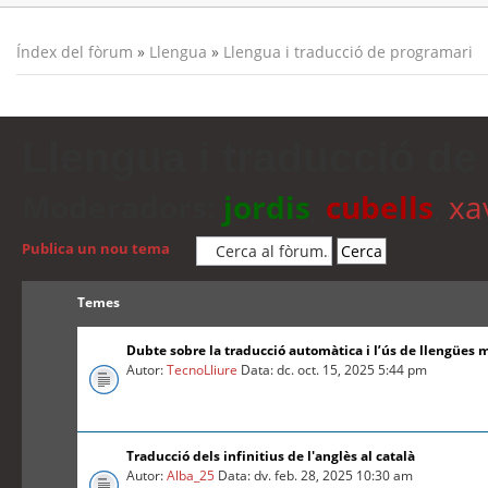
Índex del fòrum
»
Llengua
»
Llengua i traducció de programari
Llengua i traducció de
Moderadors:
jordis
,
cubells
,
xa
Publica un nou tema
Temes
Dubte sobre la traducció automàtica i l’ús de llengües 
Autor:
TecnoLliure
Data: dc. oct. 15, 2025 5:44 pm
Traducció dels infinitius de l'anglès al català
Autor:
Alba_25
Data: dv. feb. 28, 2025 10:30 am