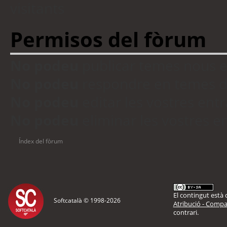
visitants
Permisos del fòrum
No podeu
publicar temes nous 
No podeu
respondre en temes d
No podeu
editar les vostres en
No podeu
eliminar les vostres 
Índex del fòrum
El contingut està d
Softcatalà © 1998-
2026
Atribució - Compar
contrari.