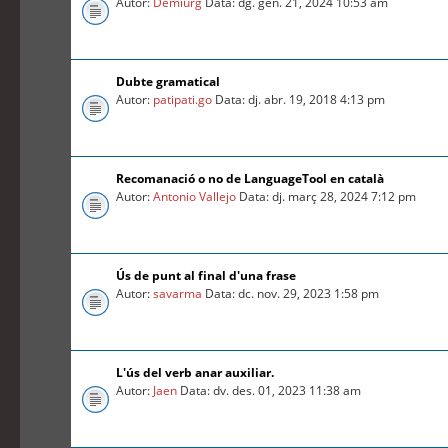
Autor:
Demiurg
Data: dg. gen. 21, 2024 10:53 am
Dubte gramatical
Autor:
patipati.go
Data: dj. abr. 19, 2018 4:13 pm
Recomanació o no de LanguageTool en català
Autor:
Antonio Vallejo
Data: dj. març 28, 2024 7:12 pm
Ús de punt al final d'una frase
Autor:
savarma
Data: dc. nov. 29, 2023 1:58 pm
L'ús del verb anar auxiliar.
Autor:
Jaen
Data: dv. des. 01, 2023 11:38 am