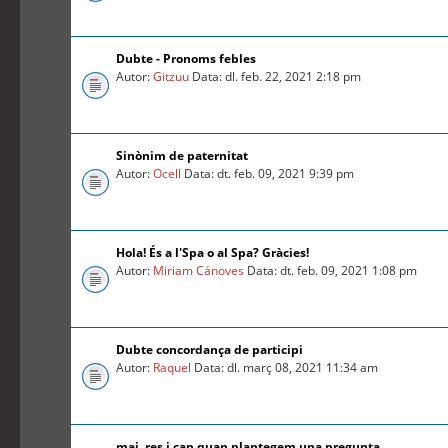
Dubte - Pronoms febles
Autor:
Gitzuu
Data: dl. feb. 22, 2021 2:18 pm
Sinònim de paternitat
Autor:
Ocell
Data: dt. feb. 09, 2021 9:39 pm
Hola! És a l'Spa o al Spa? Gràcies!
Autor:
Miriam Cánoves
Data: dt. feb. 09, 2021 1:08 pm
Dubte concordança de participi
Autor:
Raquel
Data: dl. març 08, 2021 11:34 am
mai, res i cap quan plantegem una pregunta