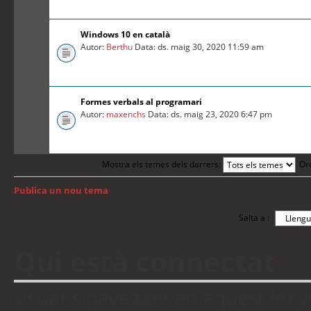
Windows 10 en català
Autor:
Berthu
Data: ds. maig 30, 2020 11:59 am
Formes verbals al programari
Autor:
maxenchs
Data: ds. maig 23, 2020 6:47 pm
Mostra els temes dels darrers:
Or
Publica un nou tema
Torna a: Índex del fòrum
Salta a :
Qui està connectat
Usuaris navegant en aquest fòrum: