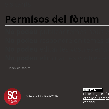
visitants
Permisos del fòrum
No podeu
publicar temes nous 
No podeu
respondre en temes d
No podeu
editar les vostres en
No podeu
eliminar les vostres 
Índex del fòrum
El contingut està d
Softcatalà © 1998-
2026
Atribució - Compar
contrari.