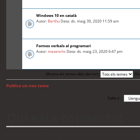
Windows 10 en català
Autor:
Berthu
Data: ds. maig 30, 2020 11:59 am
Formes verbals al programari
Autor:
maxenchs
Data: ds. maig 23, 2020 6:47 pm
Mostra els temes dels darrers:
Or
Publica un nou tema
Torna a: Índex del fòrum
Salta a :
Qui està connectat
Usuaris navegant en aquest fòrum: