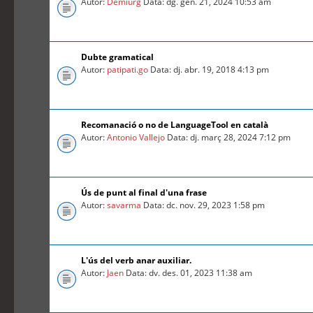
Autor:
Demiurg
Data: dg. gen. 21, 2024 10:53 am
Dubte gramatical
Autor:
patipati.go
Data: dj. abr. 19, 2018 4:13 pm
Recomanació o no de LanguageTool en català
Autor:
Antonio Vallejo
Data: dj. març 28, 2024 7:12 pm
Ús de punt al final d'una frase
Autor:
savarma
Data: dc. nov. 29, 2023 1:58 pm
L'ús del verb anar auxiliar.
Autor:
Jaen
Data: dv. des. 01, 2023 11:38 am