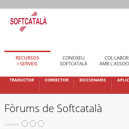
RECURSOS
CONEIXEU
COL·LABO
I SERVEIS
SOFTCATALÀ
AMB L'ASSOC
TRADUCTOR
CORRECTOR
DICCIONARIS
APLI
Fòrums de Softcatalà
Compartiu