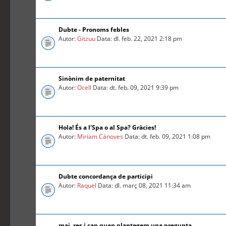
Dubte - Pronoms febles
Autor:
Gitzuu
Data: dl. feb. 22, 2021 2:18 pm
Sinònim de paternitat
Autor:
Ocell
Data: dt. feb. 09, 2021 9:39 pm
Hola! És a l'Spa o al Spa? Gràcies!
Autor:
Miriam Cánoves
Data: dt. feb. 09, 2021 1:08 pm
Dubte concordança de participi
Autor:
Raquel
Data: dl. març 08, 2021 11:34 am
mai, res i cap quan plantegem una pregunta