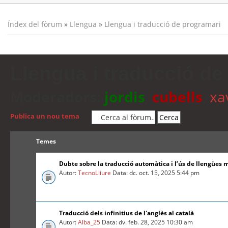
Índex del fòrum
»
Llengua
»
Llengua i traducció de programari
Llengua i traducció de
Moderadors:
jordis
,
cubells
,
xa
Publica un nou tema
Temes
Dubte sobre la traducció automàtica i l’ús de llengües 
Autor:
TecnoLliure
Data: dc. oct. 15, 2025 5:44 pm
Traducció dels infinitius de l'anglès al català
Autor:
Alba_25
Data: dv. feb. 28, 2025 10:30 am