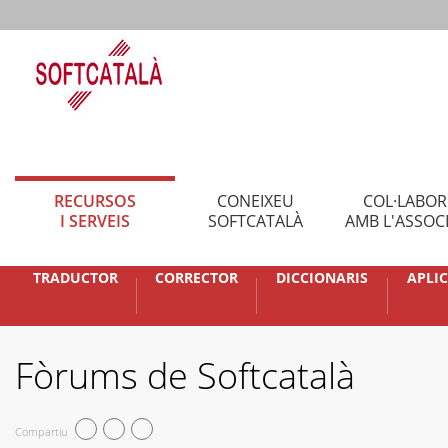
RECURSOS
CONEIXEU
COL·LABO
I SERVEIS
SOFTCATALÀ
AMB L'ASSOC
TRADUCTOR
CORRECTOR
DICCIONARIS
APLI
Fòrums de Softcatalà
Compartiu