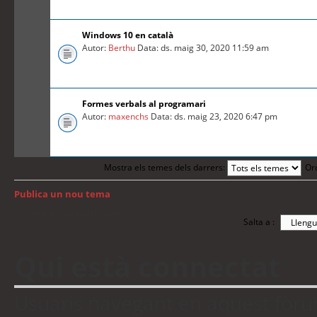
Windows 10 en català
Autor:
Berthu
Data: ds. maig 30, 2020 11:59 am
Formes verbals al programari
Autor:
maxenchs
Data: ds. maig 23, 2020 6:47 pm
Mostra els temes dels darrers:
Or
Publica un nou tema
Torna a: Índex del fòrum
Salta a :
Qui està connectat
Usuaris navegant en aquest fòrum: