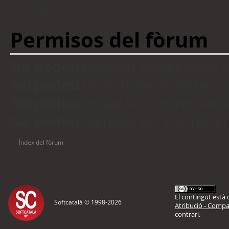
visitants
Permisos del fòrum
No podeu
publicar temes nous 
No podeu
respondre en temes d
No podeu
editar les vostres en
No podeu
eliminar les vostres 
Índex del fòrum
El contingut està d
Softcatalà © 1998-
2026
Atribució - Compar
contrari.