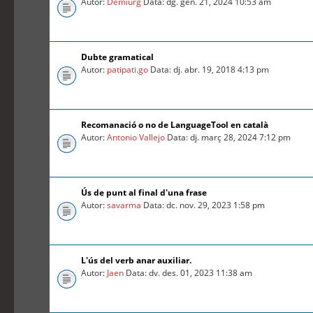
Autor:
Demiurg
Data: dg. gen. 21, 2024 10:53 am
Dubte gramatical
Autor:
patipati.go
Data: dj. abr. 19, 2018 4:13 pm
Recomanació o no de LanguageTool en català
Autor:
Antonio Vallejo
Data: dj. març 28, 2024 7:12 pm
Ús de punt al final d'una frase
Autor:
savarma
Data: dc. nov. 29, 2023 1:58 pm
L'ús del verb anar auxiliar.
Autor:
Jaen
Data: dv. des. 01, 2023 11:38 am