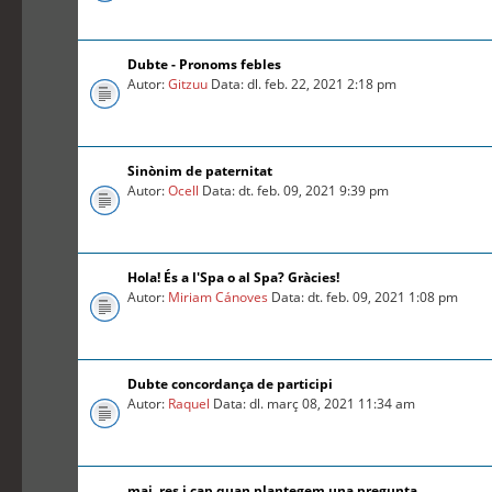
Dubte - Pronoms febles
Autor:
Gitzuu
Data: dl. feb. 22, 2021 2:18 pm
Sinònim de paternitat
Autor:
Ocell
Data: dt. feb. 09, 2021 9:39 pm
Hola! És a l'Spa o al Spa? Gràcies!
Autor:
Miriam Cánoves
Data: dt. feb. 09, 2021 1:08 pm
Dubte concordança de participi
Autor:
Raquel
Data: dl. març 08, 2021 11:34 am
mai, res i cap quan plantegem una pregunta