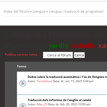
Índex del fòrum
»
Llengua
»
Llengua i traducció de programari
Llengua i traducció de
Moderadors:
jordis
,
cubells
,
xa
Publica un nou tema
Temes
Dubte sobre la traducció automàtica i l’ús de llengües 
Autor:
TecnoLliure
Data: dc. oct. 15, 2025 5:44 pm
Traducció dels infinitius de l'anglès al català
Autor:
Alba_25
Data: dv. feb. 28, 2025 10:30 am