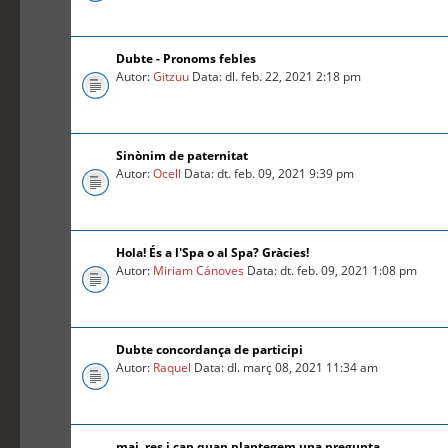
Dubte - Pronoms febles
Autor:
Gitzuu
Data: dl. feb. 22, 2021 2:18 pm
Sinònim de paternitat
Autor:
Ocell
Data: dt. feb. 09, 2021 9:39 pm
Hola! És a l'Spa o al Spa? Gràcies!
Autor:
Miriam Cánoves
Data: dt. feb. 09, 2021 1:08 pm
Dubte concordança de participi
Autor:
Raquel
Data: dl. març 08, 2021 11:34 am
mai, res i cap quan plantegem una pregunta