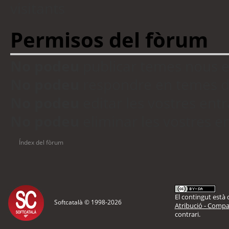
visitants
Permisos del fòrum
No podeu
publicar temes nous 
No podeu
respondre en temes d
No podeu
editar les vostres en
No podeu
eliminar les vostres 
Índex del fòrum
El contingut està d
Softcatalà © 1998-
2026
Atribució - Compar
contrari.