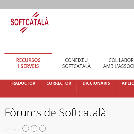
RECURSOS
CONEIXEU
COL·LABO
I SERVEIS
SOFTCATALÀ
AMB L'ASSOC
TRADUCTOR
CORRECTOR
DICCIONARIS
APLI
Fòrums de Softcatalà
Compartiu