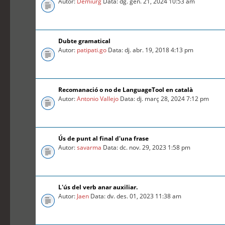
Autor:
Demiurg
Data: dg. gen. 21, 2024 10:53 am
Dubte gramatical
Autor:
patipati.go
Data: dj. abr. 19, 2018 4:13 pm
Recomanació o no de LanguageTool en català
Autor:
Antonio Vallejo
Data: dj. març 28, 2024 7:12 pm
Ús de punt al final d'una frase
Autor:
savarma
Data: dc. nov. 29, 2023 1:58 pm
L'ús del verb anar auxiliar.
Autor:
Jaen
Data: dv. des. 01, 2023 11:38 am