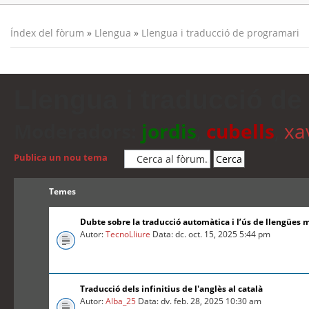
Índex del fòrum
»
Llengua
»
Llengua i traducció de programari
Llengua i traducció de
Moderadors:
jordis
,
cubells
,
xa
Publica un nou tema
Temes
Dubte sobre la traducció automàtica i l’ús de llengües 
Autor:
TecnoLliure
Data: dc. oct. 15, 2025 5:44 pm
Traducció dels infinitius de l'anglès al català
Autor:
Alba_25
Data: dv. feb. 28, 2025 10:30 am