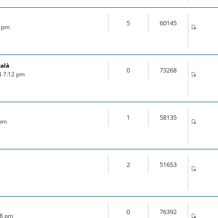
5
60145
3 pm
talà
0
73268
4 7:12 pm
1
58135
 pm
2
51653
0
76392
28 pm