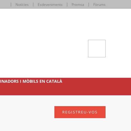
Notícies
Esdeveniments
Premsa
Fòrums
INADORS I MÒBILS EN CATALÀ
REGISTREU-VOS