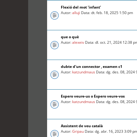
Flexió del mot 'infant'
Autor:
alluji
Data: dt. feb. 18, 2025 1:50 pm
que o què
Autor:
alexeiv
Data: dl. oct. 21, 2024 12:38 p
dubte d'un connector , examen c1
Autor:
katzundmaus
Data: dg. des. 08, 2024
Espero veure-us o Espero veure-vos
Autor:
katzundmaus
Data: dg. des. 08, 2024
Assistent de veu català
Autor:
Gripau
Data: dg. abr. 16, 2023 3:09 p