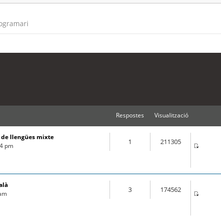
rogramari
Respostes
Visualització
s de llengües mixte
1
211305
44 pm
alà
3
174562
 am