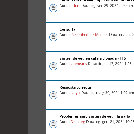
Consulta sobre web/ aplicació sector rest
Autor:
Lilium
Data: dg. set. 29, 2024 5:20 pm
Consulta
Autor:
Pere Giménez Molinos
Data: dc. set. 
Síntesi de veu en català clonada - TTS
Autor:
jaume.ms
Data: dc. jul. 17, 2024 1:58
Resposta correcta
Autor:
catypi
Data: dj. maig 30, 2024 1:02 p
Problemes amb Síntesi de veu i la parla
Autor:
Demiurg
Data: dg. gen. 21, 2024 10:5