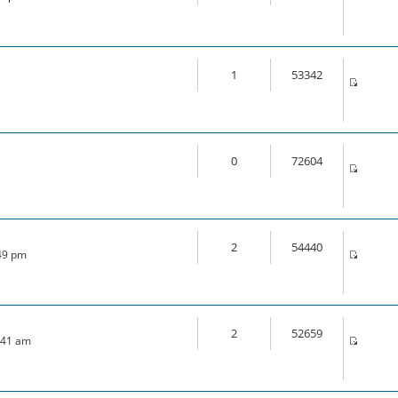
1
53342
0
72604
2
54440
:49 pm
2
52659
7:41 am