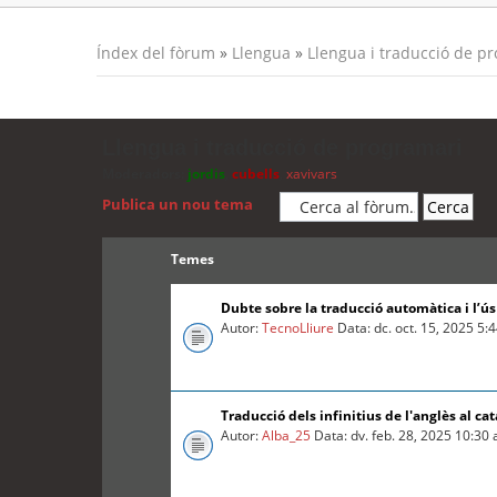
Índex del fòrum
»
Llengua
»
Llengua i traducció de p
Llengua i traducció de programari
Moderadors:
jordis
,
cubells
,
xavivars
Publica un nou tema
Temes
Dubte sobre la traducció automàtica i l’ú
Autor:
TecnoLliure
Data: dc. oct. 15, 2025 5:
Traducció dels infinitius de l'anglès al cat
Autor:
Alba_25
Data: dv. feb. 28, 2025 10:30