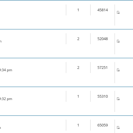
1
45814
2
52048
m
2
57251
 9:34 pm
1
55310
 9:32 pm
1
65059
m