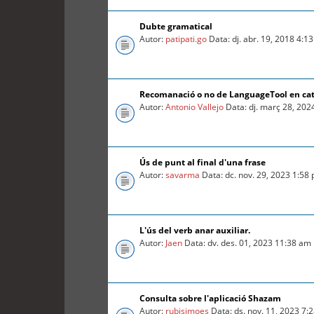
Dubte gramatical
Autor:
patipati.go
Data: dj. abr. 19, 2018 4:1
Recomanació o no de LanguageTool en ca
Autor:
Antonio Vallejo
Data: dj. març 28, 202
Ús de punt al final d'una frase
Autor:
savarma
Data: dc. nov. 29, 2023 1:58
L'ús del verb anar auxiliar.
Autor:
Jaen
Data: dv. des. 01, 2023 11:38 am
Consulta sobre l'aplicació Shazam
Autor:
rubisimoes
Data: ds. nov. 11, 2023 7: