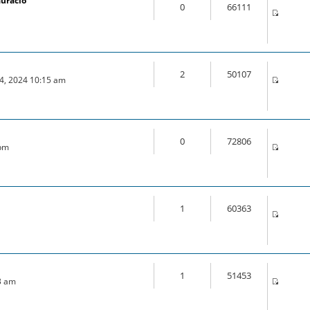
auració
0
66111
2
50107
04, 2024 10:15 am
0
72806
 pm
1
60363
m
1
51453
3 am