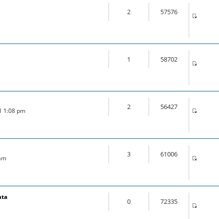
2
57576
1
58702
2
56427
21 1:08 pm
3
61006
 am
nta
0
72335