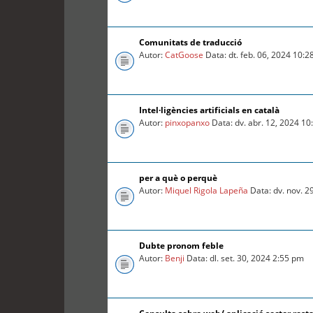
Comunitats de traducció
Autor:
CatGoose
Data: dt. feb. 06, 2024 10:
Intel·ligències artificials en català
Autor:
pinxopanxo
Data: dv. abr. 12, 2024 1
per a què o perquè
Autor:
Miquel Rigola Lapeña
Data: dv. nov. 2
Dubte pronom feble
Autor:
Benji
Data: dl. set. 30, 2024 2:55 pm