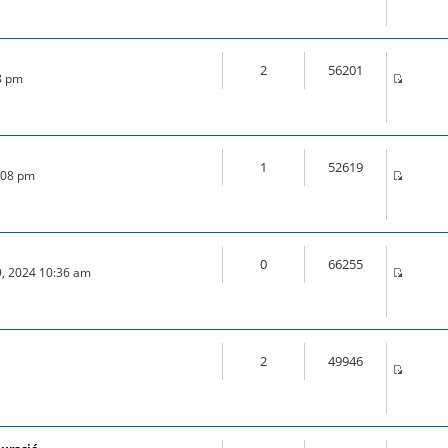
2
56201
28 pm
1
52619
0:08 pm
0
66255
9, 2024 10:36 am
2
49946