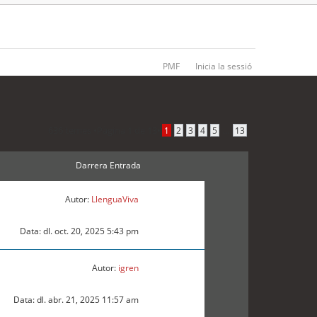
PMF
Inicia la sessió
636 temes •
Pàgina
1
de
13
•
...
1
2
3
4
5
13
Darrera Entrada
Autor:
LlenguaViva
Data: dl. oct. 20, 2025 5:43 pm
Autor:
igren
Data: dl. abr. 21, 2025 11:57 am