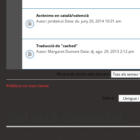
Acrònims en català/valencià
Autor: jordialcoi Data: dv. juny 20, 2014 10:31 am
Traducció de "cached"
Autor: Margaret Dumont Data: dj. ago. 29, 2013 2:12 pm
Mostra els temes dels darrers:
Anterior
Publica un nou tema
Torna a: Índex del fòrum
Salta a :
Qui està connectat
Usuaris navegant en aquest fòrum: