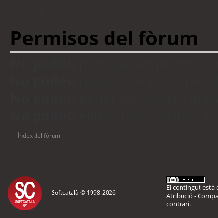
visitants
Permisos del fòrum
No podeu
publicar temes nous 
No podeu
respondre en temes d
No podeu
editar les vostres en
No podeu
eliminar les vostres 
Índex del fòrum
El contingut està d
Softcatalà © 1998-
2026
Atribució - Compar
contrari.