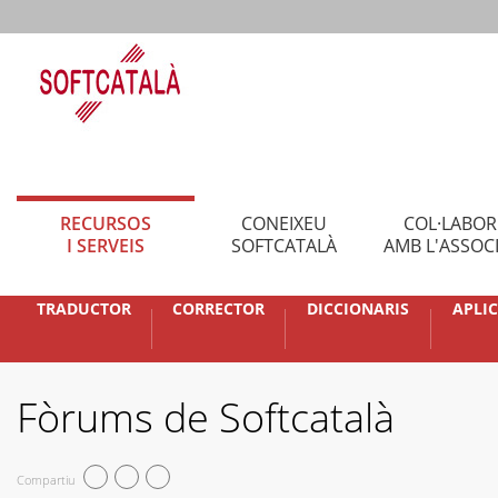
RECURSOS
CONEIXEU
COL·LABO
I SERVEIS
SOFTCATALÀ
AMB L'ASSOC
TRADUCTOR
CORRECTOR
DICCIONARIS
APLI
Fòrums de Softcatalà
Compartiu