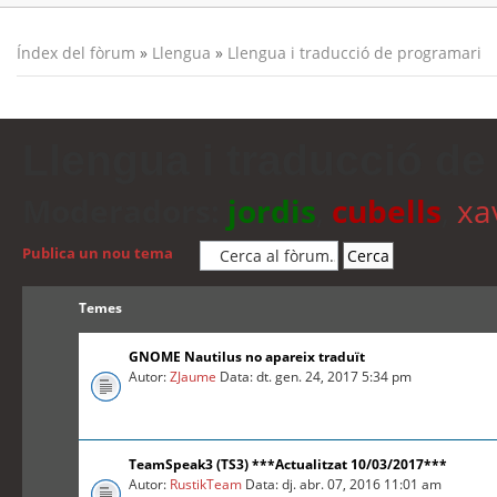
Índex del fòrum
»
Llengua
»
Llengua i traducció de programari
Llengua i traducció de
Moderadors:
jordis
,
cubells
,
xa
Publica un nou tema
Temes
GNOME Nautilus no apareix traduït
Autor:
ZJaume
Data: dt. gen. 24, 2017 5:34 pm
TeamSpeak3 (TS3) ***Actualitzat 10/03/2017***
Autor:
RustikTeam
Data: dj. abr. 07, 2016 11:01 am