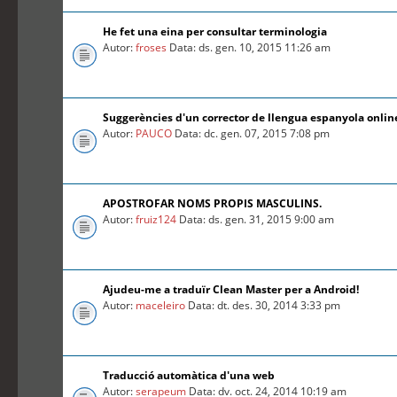
He fet una eina per consultar terminologia
Autor:
froses
Data: ds. gen. 10, 2015 11:26 am
Suggerències d'un corrector de llengua espanyola online
Autor:
PAUCO
Data: dc. gen. 07, 2015 7:08 pm
APOSTROFAR NOMS PROPIS MASCULINS.
Autor:
fruiz124
Data: ds. gen. 31, 2015 9:00 am
Ajudeu-me a traduïr Clean Master per a Android!
Autor:
maceleiro
Data: dt. des. 30, 2014 3:33 pm
Traducció automàtica d'una web
Autor:
serapeum
Data: dv. oct. 24, 2014 10:19 am