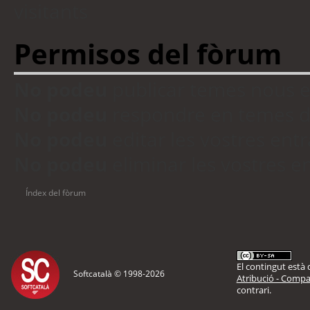
visitants
Permisos del fòrum
No podeu
publicar temes nous 
No podeu
respondre en temes d
No podeu
editar les vostres en
No podeu
eliminar les vostres 
Índex del fòrum
El contingut està d
Softcatalà © 1998-
2026
Atribució - Compar
contrari.