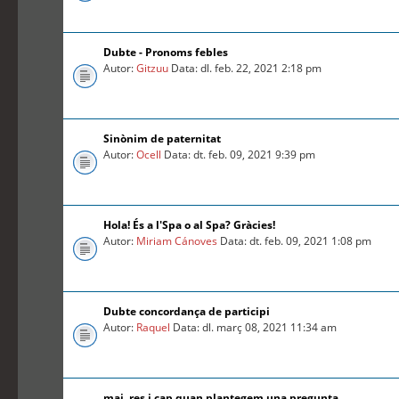
Dubte - Pronoms febles
Autor:
Gitzuu
Data: dl. feb. 22, 2021 2:18 pm
Sinònim de paternitat
Autor:
Ocell
Data: dt. feb. 09, 2021 9:39 pm
Hola! És a l'Spa o al Spa? Gràcies!
Autor:
Miriam Cánoves
Data: dt. feb. 09, 2021 1:08 pm
Dubte concordança de participi
Autor:
Raquel
Data: dl. març 08, 2021 11:34 am
mai, res i cap quan plantegem una pregunta