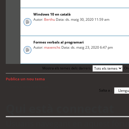
Windows 10 en català
Autor:
Berthu
Data: ds. maig 30, 2020 11:59 am
Formes verbals al programari
Autor:
maxenchs
Data: ds. maig 23, 2020 6:47 pm
Mostra els temes dels darrers:
Or
Publica un nou tema
Torna a: Índex del fòrum
Salta a :
Qui està connectat
Usuaris navegant en aquest fòrum: