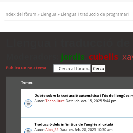
Índex del fòrum
»
Llengua
»
Llengua i traducció de programari
Llengua i traducció de
Moderadors:
jordis
,
cubells
,
xa
Publica un nou tema
Temes
Dubte sobre la traducció automàtica i l’ús de llengües 
Autor:
TecnoLliure
Data: dc. oct. 15, 2025 5:44 pm
Traducció dels infinitius de l'anglès al català
Autor:
Alba_25
Data: dv. feb. 28, 2025 10:30 am