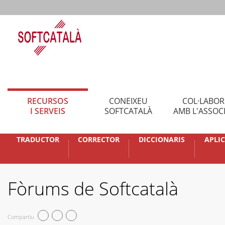
RECURSOS
CONEIXEU
COL·LABO
I SERVEIS
SOFTCATALÀ
AMB L'ASSOC
TRADUCTOR
CORRECTOR
DICCIONARIS
APLI
Fòrums de Softcatalà
Compartiu