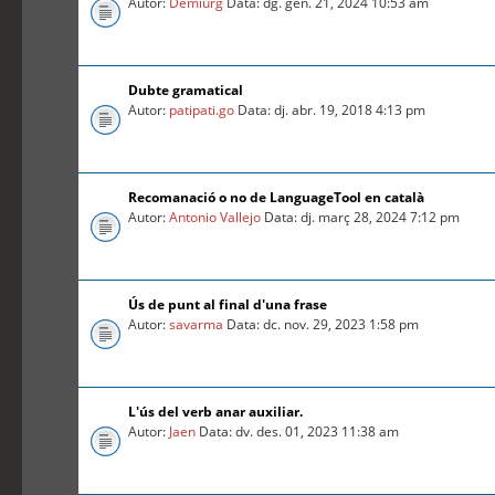
Autor:
Demiurg
Data: dg. gen. 21, 2024 10:53 am
Dubte gramatical
Autor:
patipati.go
Data: dj. abr. 19, 2018 4:13 pm
Recomanació o no de LanguageTool en català
Autor:
Antonio Vallejo
Data: dj. març 28, 2024 7:12 pm
Ús de punt al final d'una frase
Autor:
savarma
Data: dc. nov. 29, 2023 1:58 pm
L'ús del verb anar auxiliar.
Autor:
Jaen
Data: dv. des. 01, 2023 11:38 am