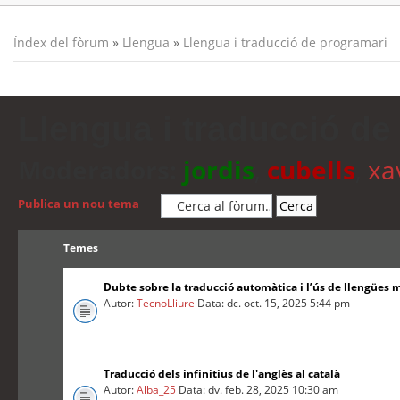
Índex del fòrum
»
Llengua
»
Llengua i traducció de programari
Llengua i traducció de
Moderadors:
jordis
,
cubells
,
xa
Publica un nou tema
Temes
Dubte sobre la traducció automàtica i l’ús de llengües 
Autor:
TecnoLliure
Data: dc. oct. 15, 2025 5:44 pm
Traducció dels infinitius de l'anglès al català
Autor:
Alba_25
Data: dv. feb. 28, 2025 10:30 am