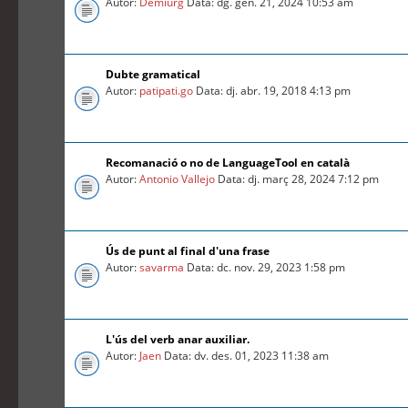
Autor:
Demiurg
Data: dg. gen. 21, 2024 10:53 am
Dubte gramatical
Autor:
patipati.go
Data: dj. abr. 19, 2018 4:13 pm
Recomanació o no de LanguageTool en català
Autor:
Antonio Vallejo
Data: dj. març 28, 2024 7:12 pm
Ús de punt al final d'una frase
Autor:
savarma
Data: dc. nov. 29, 2023 1:58 pm
L'ús del verb anar auxiliar.
Autor:
Jaen
Data: dv. des. 01, 2023 11:38 am