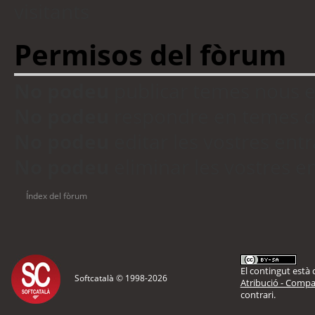
visitants
Permisos del fòrum
No podeu
publicar temes nous 
No podeu
respondre en temes d
No podeu
editar les vostres en
No podeu
eliminar les vostres 
Índex del fòrum
El contingut està d
Softcatalà © 1998-
2026
Atribució - Compar
contrari.