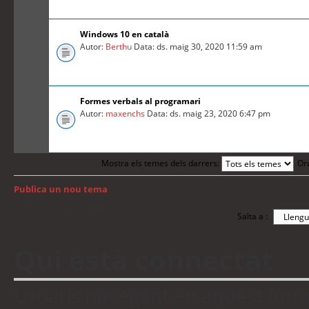
Windows 10 en català
Autor:
Berthu
Data: ds. maig 30, 2020 11:59 am
Formes verbals al programari
Autor:
maxenchs
Data: ds. maig 23, 2020 6:47 pm
Mostra els temes dels darrers:
Or
Publica un nou tema
Torna a: Índex del fòrum
Salta a :
Qui està connectat
Usuaris navegant en aquest fòrum: