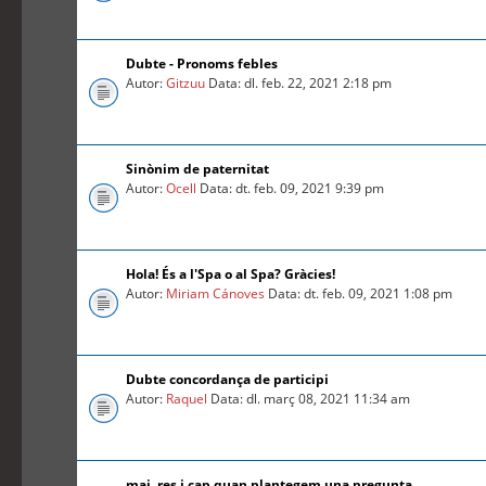
Dubte - Pronoms febles
Autor:
Gitzuu
Data: dl. feb. 22, 2021 2:18 pm
Sinònim de paternitat
Autor:
Ocell
Data: dt. feb. 09, 2021 9:39 pm
Hola! És a l'Spa o al Spa? Gràcies!
Autor:
Miriam Cánoves
Data: dt. feb. 09, 2021 1:08 pm
Dubte concordança de participi
Autor:
Raquel
Data: dl. març 08, 2021 11:34 am
mai, res i cap quan plantegem una pregunta