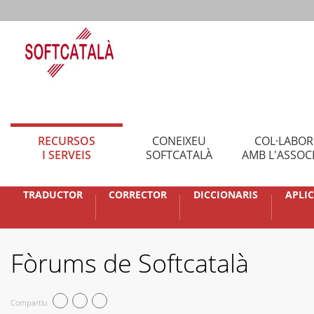
RECURSOS
CONEIXEU
COL·LABO
I SERVEIS
SOFTCATALÀ
AMB L'ASSOC
TRADUCTOR
CORRECTOR
DICCIONARIS
APLI
Fòrums de Softcatalà
Compartiu