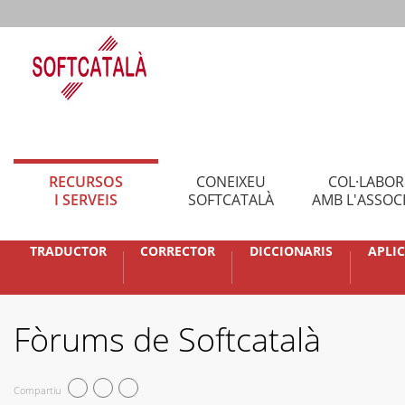
RECURSOS
CONEIXEU
COL·LABO
I SERVEIS
SOFTCATALÀ
AMB L'ASSOC
TRADUCTOR
CORRECTOR
DICCIONARIS
APLI
Fòrums de Softcatalà
Compartiu