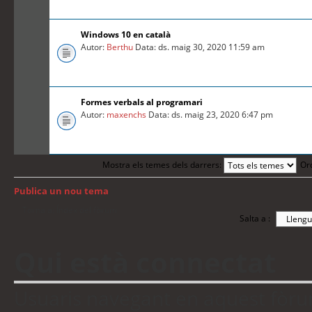
Windows 10 en català
Autor:
Berthu
Data: ds. maig 30, 2020 11:59 am
Formes verbals al programari
Autor:
maxenchs
Data: ds. maig 23, 2020 6:47 pm
Mostra els temes dels darrers:
Or
Publica un nou tema
Torna a: Índex del fòrum
Salta a :
Qui està connectat
Usuaris navegant en aquest fòrum: