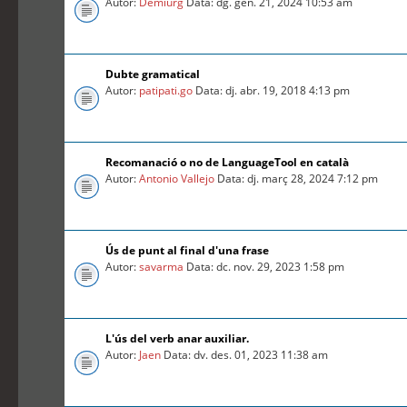
Autor:
Demiurg
Data: dg. gen. 21, 2024 10:53 am
Dubte gramatical
Autor:
patipati.go
Data: dj. abr. 19, 2018 4:13 pm
Recomanació o no de LanguageTool en català
Autor:
Antonio Vallejo
Data: dj. març 28, 2024 7:12 pm
Ús de punt al final d'una frase
Autor:
savarma
Data: dc. nov. 29, 2023 1:58 pm
L'ús del verb anar auxiliar.
Autor:
Jaen
Data: dv. des. 01, 2023 11:38 am