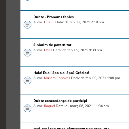
Dubte - Pronoms febles
Autor:
Gitzuu
Data: dl. feb. 22, 2021 2:18 pm
Sinònim de paternitat
Autor:
Ocell
Data: dt. feb. 09, 2021 9:39 pm
Hola! És a l'Spa o al Spa? Gràcies!
Autor:
Miriam Cánoves
Data: dt. feb. 09, 2021 1:08 pm
Dubte concordança de participi
Autor:
Raquel
Data: dl. març 08, 2021 11:34 am
mai, res i cap quan plantegem una pregunta