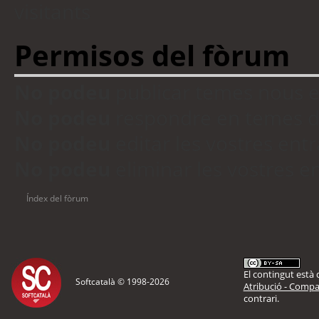
visitants
Permisos del fòrum
No podeu
publicar temes nous 
No podeu
respondre en temes d
No podeu
editar les vostres en
No podeu
eliminar les vostres 
Índex del fòrum
El contingut està d
Softcatalà © 1998-
2026
Atribució - Compar
contrari.