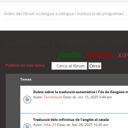
Índex del fòrum
»
Llengua
»
Llengua i traducció de programari
Llengua i traducció de
Moderadors:
jordis
,
cubells
,
xa
Publica un nou tema
Temes
Dubte sobre la traducció automàtica i l’ús de llengües 
Autor:
TecnoLliure
Data: dc. oct. 15, 2025 5:44 pm
Traducció dels infinitius de l'anglès al català
Autor:
Alba_25
Data: dv. feb. 28, 2025 10:30 am