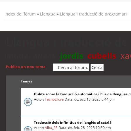
Índex del fòrum
»
Llengua
»
Llengua i traducció de programari
Llengua i traducció de
Moderadors:
jordis
,
cubells
,
xa
Publica un nou tema
Temes
Dubte sobre la traducció automàtica i l’ús de llengües 
Autor:
TecnoLliure
Data: dc. oct. 15, 2025 5:44 pm
Traducció dels infinitius de l'anglès al català
Autor:
Alba_25
Data: dv. feb. 28, 2025 10:30 am