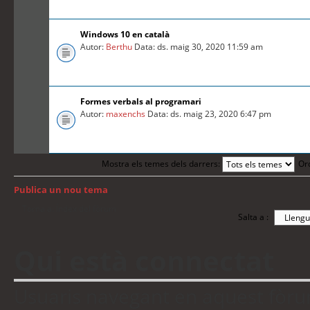
Windows 10 en català
Autor:
Berthu
Data: ds. maig 30, 2020 11:59 am
Formes verbals al programari
Autor:
maxenchs
Data: ds. maig 23, 2020 6:47 pm
Mostra els temes dels darrers:
Or
Publica un nou tema
Torna a: Índex del fòrum
Salta a :
Qui està connectat
Usuaris navegant en aquest fòrum: