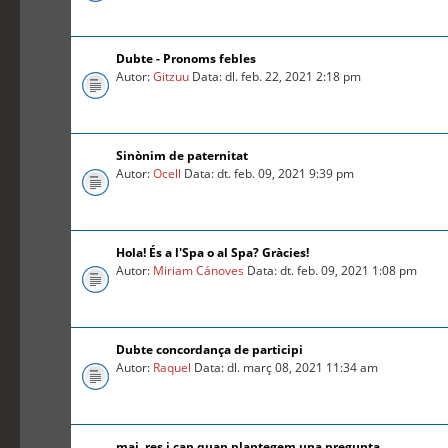
Dubte - Pronoms febles
Autor:
Gitzuu
Data: dl. feb. 22, 2021 2:18 pm
Sinònim de paternitat
Autor:
Ocell
Data: dt. feb. 09, 2021 9:39 pm
Hola! És a l'Spa o al Spa? Gràcies!
Autor:
Miriam Cánoves
Data: dt. feb. 09, 2021 1:08 pm
Dubte concordança de participi
Autor:
Raquel
Data: dl. març 08, 2021 11:34 am
mai, res i cap quan plantegem una pregunta