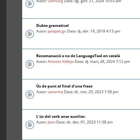
Autor:
Demiurg
Data: dg. gen. 21, 2024 10:53 am
Dubte gramatical
Autor:
patipati.go
Data: dj. abr. 19, 2018 4:13 pm
Recomanació o no de LanguageTool en català
Autor:
Antonio Vallejo
Data: dj. març 28, 2024 7:12 pm
Ús de punt al final d'una frase
Autor:
savarma
Data: dc. nov. 29, 2023 1:58 pm
L'ús del verb anar auxiliar.
Autor:
Jaen
Data: dv. des. 01, 2023 11:38 am