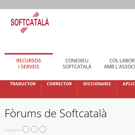
RECURSOS
CONEIXEU
COL·LABO
I SERVEIS
SOFTCATALÀ
AMB L'ASSOC
TRADUCTOR
CORRECTOR
DICCIONARIS
APLI
Fòrums de Softcatalà
Compartiu