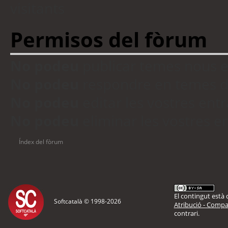
visitants
Permisos del fòrum
No podeu
publicar temes nous 
No podeu
respondre en temes d
No podeu
editar les vostres en
No podeu
eliminar les vostres 
Índex del fòrum
El contingut està d
Softcatalà © 1998-
2026
Atribució - Compar
contrari.