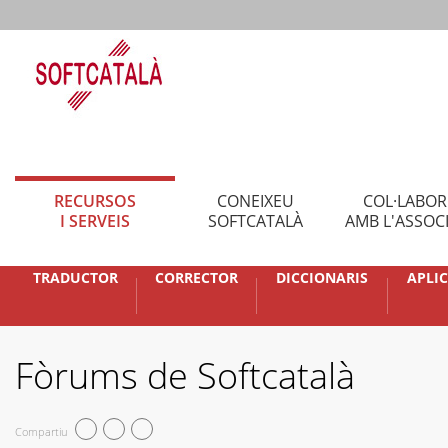
RECURSOS
CONEIXEU
COL·LABO
I SERVEIS
SOFTCATALÀ
AMB L'ASSOC
TRADUCTOR
CORRECTOR
DICCIONARIS
APLI
Fòrums de Softcatalà
Compartiu