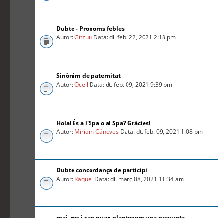
Dubte - Pronoms febles
Autor:
Gitzuu
Data: dl. feb. 22, 2021 2:18 pm
Sinònim de paternitat
Autor:
Ocell
Data: dt. feb. 09, 2021 9:39 pm
Hola! És a l'Spa o al Spa? Gràcies!
Autor:
Miriam Cánoves
Data: dt. feb. 09, 2021 1:08 pm
Dubte concordança de participi
Autor:
Raquel
Data: dl. març 08, 2021 11:34 am
mai, res i cap quan plantegem una pregunta