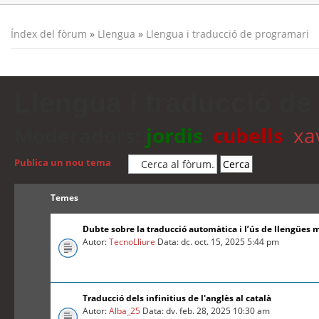
Índex del fòrum
»
Llengua
»
Llengua i traducció de programari
Llengua i traducció de
Moderadors:
jordis
,
cubells
,
xa
Publica un nou tema
Temes
Dubte sobre la traducció automàtica i l’ús de llengües 
Autor:
TecnoLliure
Data: dc. oct. 15, 2025 5:44 pm
Traducció dels infinitius de l'anglès al català
Autor:
Alba_25
Data: dv. feb. 28, 2025 10:30 am