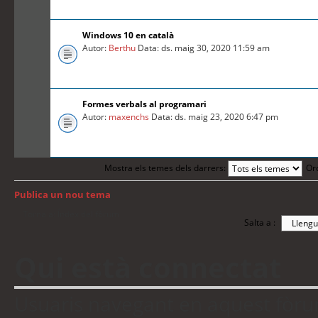
Windows 10 en català
Autor:
Berthu
Data: ds. maig 30, 2020 11:59 am
Formes verbals al programari
Autor:
maxenchs
Data: ds. maig 23, 2020 6:47 pm
Mostra els temes dels darrers:
Or
Publica un nou tema
Torna a: Índex del fòrum
Salta a :
Qui està connectat
Usuaris navegant en aquest fòrum: