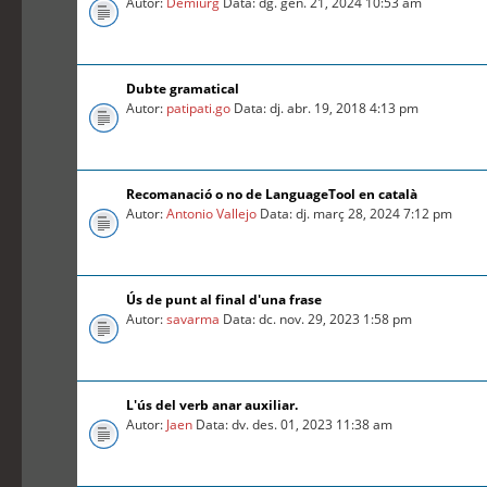
Autor:
Demiurg
Data: dg. gen. 21, 2024 10:53 am
Dubte gramatical
Autor:
patipati.go
Data: dj. abr. 19, 2018 4:13 pm
Recomanació o no de LanguageTool en català
Autor:
Antonio Vallejo
Data: dj. març 28, 2024 7:12 pm
Ús de punt al final d'una frase
Autor:
savarma
Data: dc. nov. 29, 2023 1:58 pm
L'ús del verb anar auxiliar.
Autor:
Jaen
Data: dv. des. 01, 2023 11:38 am