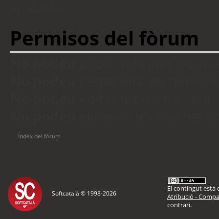
visitants
Permisos del fòrum
No podeu
publicar temes nous 
No podeu
respondre en temes d
No podeu
editar les vostres en
No podeu
eliminar les vostres 
Índex del fòrum
El contingut està d
Softcatalà © 1998-
2026
Atribució - Compar
contrari.