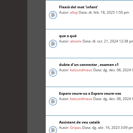
Flexió del mot 'infant'
Autor:
alluji
Data: dt. feb. 18, 2025 1:50 pm
que o què
Autor:
alexeiv
Data: dl. oct. 21, 2024 12:38 p
dubte d'un connector , examen c1
Autor:
katzundmaus
Data: dg. des. 08, 2024
Espero veure-us o Espero veure-vos
Autor:
katzundmaus
Data: dg. des. 08, 2024
Assistent de veu català
Autor:
Gripau
Data: dg. abr. 16, 2023 3:09 p