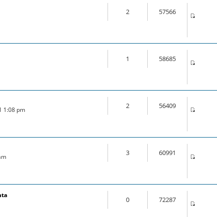
2
57566
1
58685
2
56409
21 1:08 pm
3
60991
 am
nta
0
72287