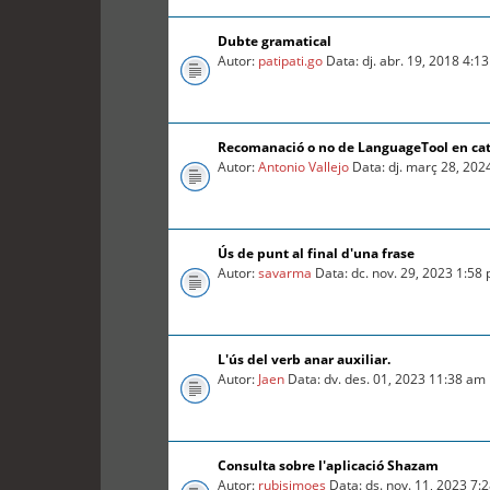
Dubte gramatical
Autor:
patipati.go
Data: dj. abr. 19, 2018 4:1
Recomanació o no de LanguageTool en ca
Autor:
Antonio Vallejo
Data: dj. març 28, 202
Ús de punt al final d'una frase
Autor:
savarma
Data: dc. nov. 29, 2023 1:58
L'ús del verb anar auxiliar.
Autor:
Jaen
Data: dv. des. 01, 2023 11:38 am
Consulta sobre l'aplicació Shazam
Autor:
rubisimoes
Data: ds. nov. 11, 2023 7: