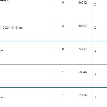
auració
0
66042
2
50097
04, 2024 10:15 am
0
72757
 pm
1
60346
m
1
51436
3 am