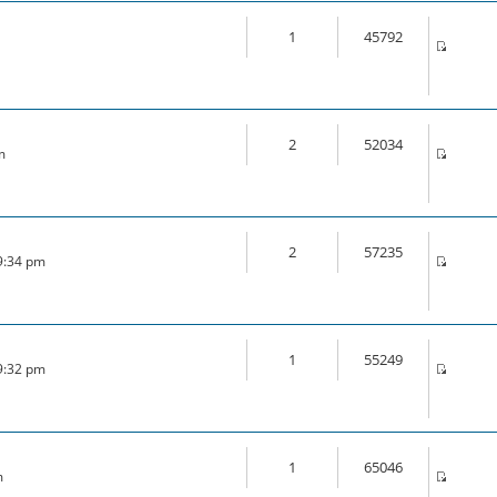
1
45792
2
52034
m
2
57235
 9:34 pm
1
55249
 9:32 pm
1
65046
m