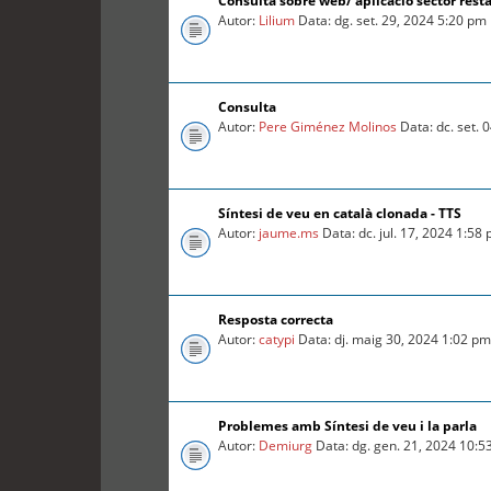
Consulta sobre web/ aplicació sector rest
Autor:
Lilium
Data: dg. set. 29, 2024 5:20 pm
Consulta
Autor:
Pere Giménez Molinos
Data: dc. set. 
Síntesi de veu en català clonada - TTS
Autor:
jaume.ms
Data: dc. jul. 17, 2024 1:58
Resposta correcta
Autor:
catypi
Data: dj. maig 30, 2024 1:02 p
Problemes amb Síntesi de veu i la parla
Autor:
Demiurg
Data: dg. gen. 21, 2024 10:5