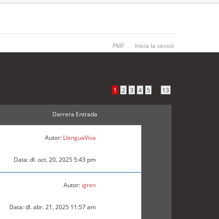
PMF
Inicia la sessió
636 temes •
Pàgina
1
de
13
•
...
1
2
3
4
5
13
Darrera Entrada
Autor:
LlenguaViva
Data: dl. oct. 20, 2025 5:43 pm
Autor:
igren
Data: dl. abr. 21, 2025 11:57 am