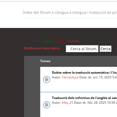
Índex del fòrum
»
Llengua
»
Llengua i traducció de p
Llengua i traducció de programari
Moderadors:
jordis
,
cubells
,
xavivars
Publica un nou tema
Temes
Dubte sobre la traducció automàtica i l’ú
Autor:
TecnoLliure
Data: dc. oct. 15, 2025 5:
Traducció dels infinitius de l'anglès al cat
Autor:
Alba_25
Data: dv. feb. 28, 2025 10:30