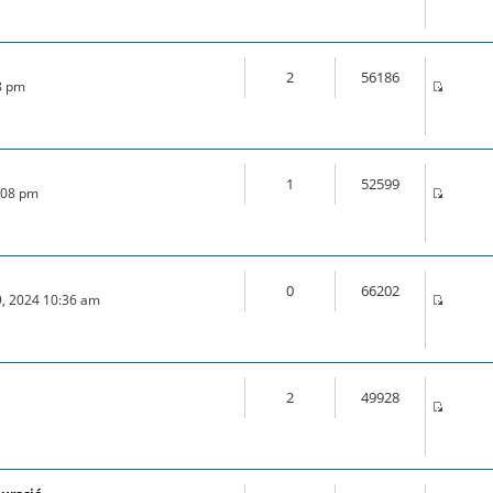
2
56186
28 pm
1
52599
0:08 pm
0
66202
9, 2024 10:36 am
2
49928