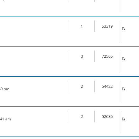
1
53319
0
72565
2
54422
:49 pm
2
52636
7:41 am