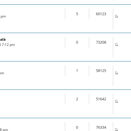
5
60123
3 pm
talà
0
73208
4 7:12 pm
1
58125
 pm
2
51642
0
76334
28 pm