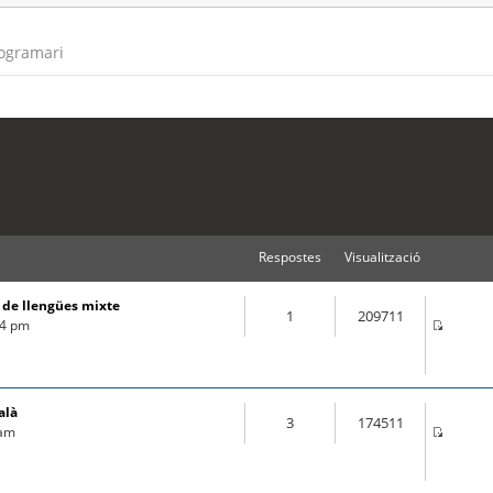
rogramari
Respostes
Visualització
s de llengües mixte
1
209711
44 pm
alà
3
174511
 am