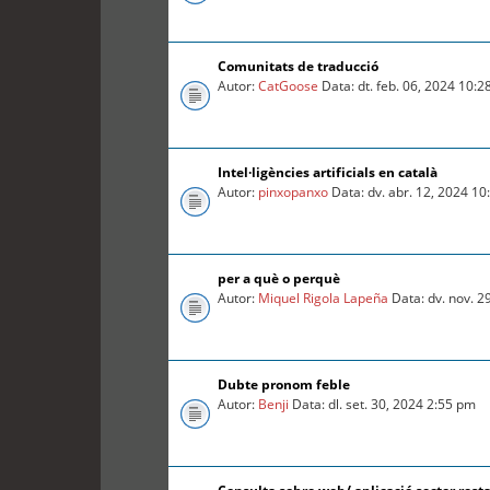
Comunitats de traducció
Autor:
CatGoose
Data: dt. feb. 06, 2024 10:
Intel·ligències artificials en català
Autor:
pinxopanxo
Data: dv. abr. 12, 2024 1
per a què o perquè
Autor:
Miquel Rigola Lapeña
Data: dv. nov. 2
Dubte pronom feble
Autor:
Benji
Data: dl. set. 30, 2024 2:55 pm