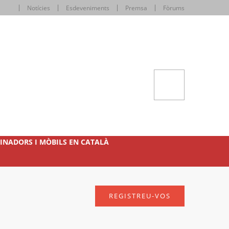
Notícies
Esdeveniments
Premsa
Fòrums
INADORS I MÒBILS EN CATALÀ
REGISTREU-VOS