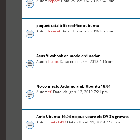
Autor:
Pepote
Data: dv. oct. 04, 2019 9:41 pm
paquet català libreoffice xubuntu
Autor:
freecat
Data: dj. abr. 25, 2019 8:25 pm
Asus Vivobook en mode ordinador
Autor:
Llullox
Data: dt. des. 04, 2018 4:16 pm
No connecto Arduino amb Ubuntu 18.04
Autor:
efl
Data: ds. gen. 12, 2019 7:21 pm
Amb Ubuntu 16.04 no puc veure els DVD's gravats
Autor:
cueta1947
Data: dt. set. 11, 2018 7:56 pm