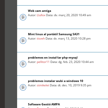
Web cam antiga
Autor:
Llullox
Data: dv. març 20, 2020 10:49 am
Mint linux al portàtil Samsung SA31
Autor:
tisveh
Data: dv. març 13, 2020 10:28 pm
problemes en instal·lar php-mysql
Autor:
pellitor11
Data: dg. feb. 23, 2020 10:44 am
problemes instalar wubi a windows 10
Autor:
stmikelet
Data: dt. des. 10, 2019 9:35 pm
Software Gestió AMPA