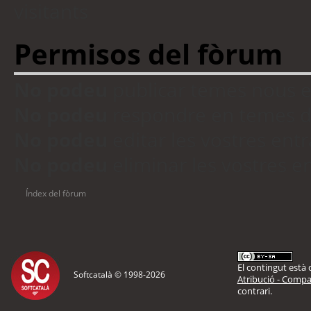
visitants
Permisos del fòrum
No podeu
publicar temes nous 
No podeu
respondre en temes d
No podeu
editar les vostres en
No podeu
eliminar les vostres 
Índex del fòrum
El contingut està d
Softcatalà © 1998-
2026
Atribució - Compar
contrari.