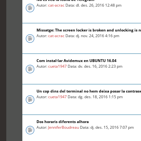
Autor:
cat-acrac
Data: dl. des. 26, 2016 12:48 pm
Missatge: The screen locker is broken and unlocking is n
Autor:
cat-acrac
Data: dj. nov. 24, 2016 4:16 pm
Com instal·lar Avidemux en UBUNTU 16.04
Autor:
cueta1947
Data: dv. des. 16, 2016 2:23 pm
Un cop dins del terminal no hem deixa posar la contra
Autor:
cueta1947
Data: dg. des. 18, 2016 1:15 pm
Dos horaris diferents alhora
Autor:
JenniferBoudreau
Data: dj. des. 15, 2016 7:07 pm