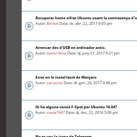
Recuperar home xifrat Ubuntu usant la contrasenya d'
Autor:
Bernat
Data: ds. abr. 22, 2017 6:05 pm
Arrencar des d'USB en ordinador antic.
Autor:
xavier-linux
Data: dj. juny 01, 2017 6:21 pm
Error en la instal·lació de Manjaro
Autor:
cat-acrac
Data: dt. gen. 24, 2017 4:46 pm
Hi ha alguna versió F-Spot per Ubuntu 16.04?
Autor:
cueta1947
Data: dj. des. 22, 2016 5:06 pm
No es veu la icona de Telegram