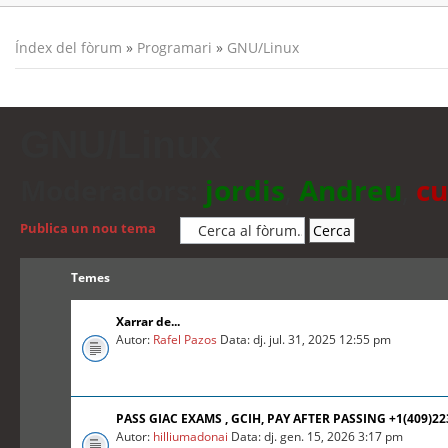
Índex del fòrum
»
Programari
»
GNU/Linux
GNU/Linux
Moderadors:
jordis
,
Andreu
,
cu
Publica un nou tema
Temes
Xarrar de...
Autor:
Rafel Pazos
Data: dj. jul. 31, 2025 12:55 pm
PASS GIAC EXAMS , GCIH, PAY AFTER PASSING +1(409)2
Autor:
hilliumadonai
Data: dj. gen. 15, 2026 3:17 pm