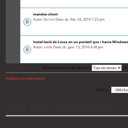
mandos-client
Autor:
Bernat
Data: dc. feb. 24, 2016 7:23 pm
Instal·lació de Linux en un portàtil que i havia Windows
Autor:
catlib
Data: dc. gen. 13, 2016 4:38 pm
Mostra els temes dels darrers:
Or
Publica un nou tema
Torna a: Índex del fòrum
Salta a :
Qui està connectat
Usuaris navegant en aquest fòrum: