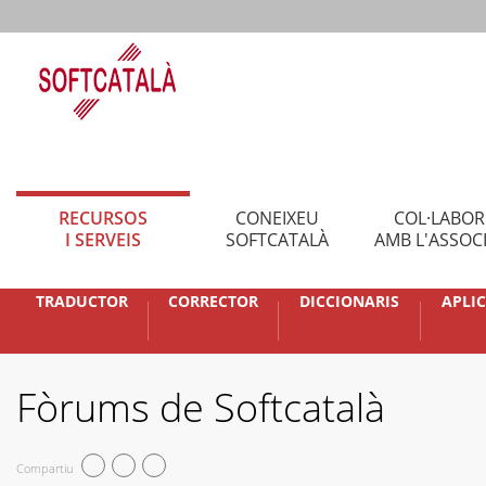
RECURSOS
CONEIXEU
COL·LABO
I SERVEIS
SOFTCATALÀ
AMB L'ASSOC
TRADUCTOR
CORRECTOR
DICCIONARIS
APLI
Fòrums de Softcatalà
Compartiu