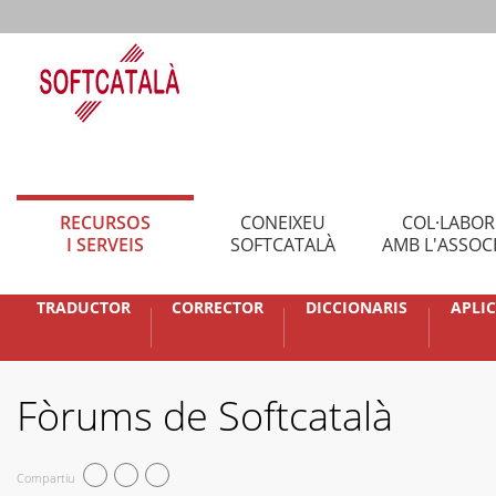
RECURSOS
CONEIXEU
COL·LABO
I SERVEIS
SOFTCATALÀ
AMB L'ASSOC
TRADUCTOR
CORRECTOR
DICCIONARIS
APLI
Fòrums de Softcatalà
Compartiu