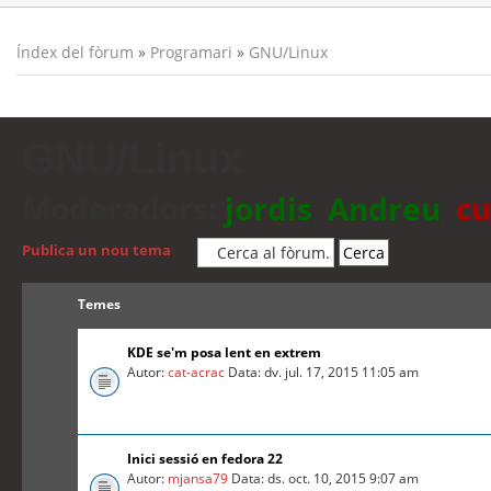
Índex del fòrum
»
Programari
»
GNU/Linux
GNU/Linux
Moderadors:
jordis
,
Andreu
,
cu
Publica un nou tema
Temes
KDE se'm posa lent en extrem
Autor:
cat-acrac
Data: dv. jul. 17, 2015 11:05 am
Inici sessió en fedora 22
Autor:
mjansa79
Data: ds. oct. 10, 2015 9:07 am