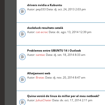
drivers nvidia a Kubuntu
Autor: pep333 Data: dj. oct. 24, 2013 2:03 pm
duckduck resultats català
Autor:
cat-acrac
Data: dc. ago. 13, 2014 12:39 pm
Problemes entre UBUNTU 14 i Outlook
Autor:
santiac
Data: dj. set. 18, 2014 8:33 am
Allotjament web
Autor:
Bratac
Data: dj. nov. 20, 2014 8:47 am
Quina versió de linux és millor per al meu netbook?
Autor:
JuliusChater
Data: dv. oct. 17, 2014 2:11 pm