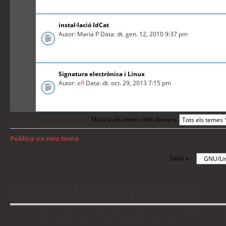
instal·lació IdCat
Autor: Maria P Data: dt. gen. 12, 2010 9:37 pm
Signatura electrònica i Linux
Autor:
efl
Data: dt. oct. 29, 2013 7:15 pm
Mostra els temes dels darrers:
Anterior
Publica un nou tema
Torna a: Índex del fòrum
Salta a :
Qui està connectat
Usuaris navegant en aquest fòrum: