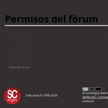
visitants
Permisos del fòrum
No podeu
publicar temes nous 
No podeu
respondre en temes d
No podeu
editar les vostres en
No podeu
eliminar les vostres 
Índex del fòrum
El contingut està d
Softcatalà © 1998-
2026
Atribució - Compar
contrari.