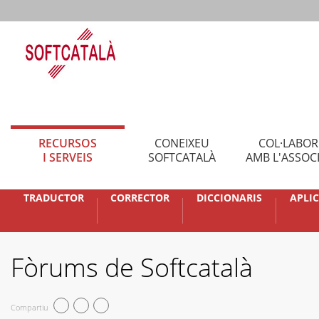
RECURSOS
CONEIXEU
COL·LABO
I SERVEIS
SOFTCATALÀ
AMB L'ASSOC
TRADUCTOR
CORRECTOR
DICCIONARIS
APLI
Fòrums de Softcatalà
Compartiu