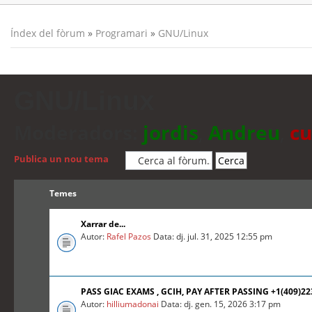
Índex del fòrum
»
Programari
»
GNU/Linux
GNU/Linux
Moderadors:
jordis
,
Andreu
,
cu
Publica un nou tema
Temes
Xarrar de...
Autor:
Rafel Pazos
Data: dj. jul. 31, 2025 12:55 pm
PASS GIAC EXAMS , GCIH, PAY AFTER PASSING +1(409)2
Autor:
hilliumadonai
Data: dj. gen. 15, 2026 3:17 pm