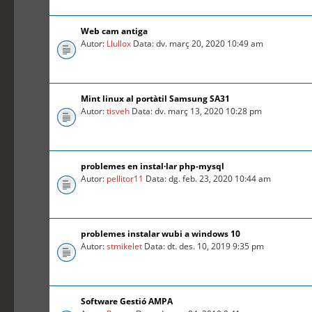
Web cam antiga
Autor:
Llullox
Data: dv. març 20, 2020 10:49 am
Mint linux al portàtil Samsung SA31
Autor:
tisveh
Data: dv. març 13, 2020 10:28 pm
problemes en instal·lar php-mysql
Autor:
pellitor11
Data: dg. feb. 23, 2020 10:44 am
problemes instalar wubi a windows 10
Autor:
stmikelet
Data: dt. des. 10, 2019 9:35 pm
Software Gestió AMPA