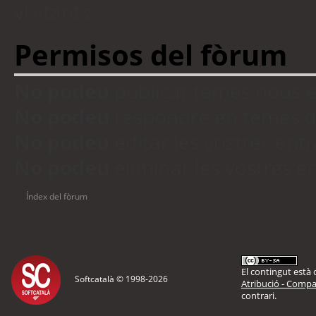
visitants
Permisos del fòrum
No podeu
publicar temes nous 
No podeu
respondre en temes d
No podeu
editar les vostres en
No podeu
eliminar les vostres 
Índex del fòrum
El contingut està d
Softcatalà © 1998-
2026
Atribució - Compar
contrari.