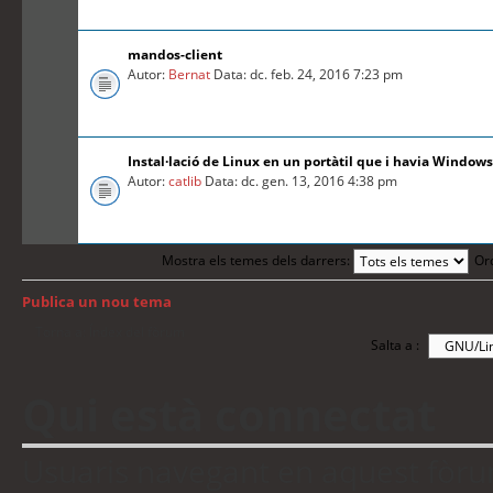
mandos-client
Autor:
Bernat
Data: dc. feb. 24, 2016 7:23 pm
Instal·lació de Linux en un portàtil que i havia Windows
Autor:
catlib
Data: dc. gen. 13, 2016 4:38 pm
Mostra els temes dels darrers:
Or
Publica un nou tema
Torna a: Índex del fòrum
Salta a :
Qui està connectat
Usuaris navegant en aquest fòrum: