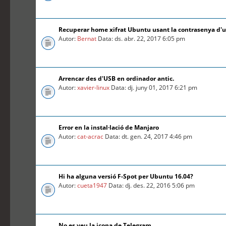
Recuperar home xifrat Ubuntu usant la contrasenya d'
Autor:
Bernat
Data: ds. abr. 22, 2017 6:05 pm
Arrencar des d'USB en ordinador antic.
Autor:
xavier-linux
Data: dj. juny 01, 2017 6:21 pm
Error en la instal·lació de Manjaro
Autor:
cat-acrac
Data: dt. gen. 24, 2017 4:46 pm
Hi ha alguna versió F-Spot per Ubuntu 16.04?
Autor:
cueta1947
Data: dj. des. 22, 2016 5:06 pm
No es veu la icona de Telegram