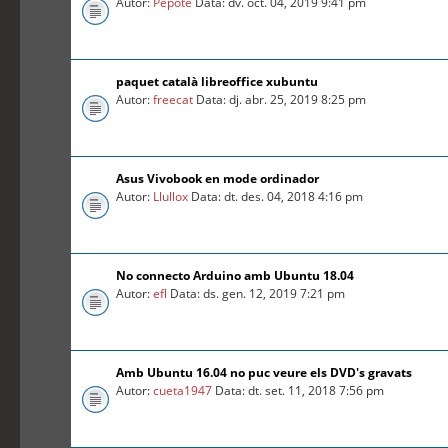
Autor:
Pepote
Data: dv. oct. 04, 2019 9:41 pm
paquet català libreoffice xubuntu
Autor:
freecat
Data: dj. abr. 25, 2019 8:25 pm
Asus Vivobook en mode ordinador
Autor:
Llullox
Data: dt. des. 04, 2018 4:16 pm
No connecto Arduino amb Ubuntu 18.04
Autor:
efl
Data: ds. gen. 12, 2019 7:21 pm
Amb Ubuntu 16.04 no puc veure els DVD's gravats
Autor:
cueta1947
Data: dt. set. 11, 2018 7:56 pm