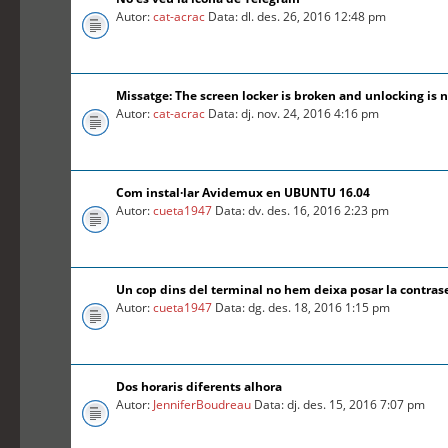
Autor:
cat-acrac
Data: dl. des. 26, 2016 12:48 pm
Missatge: The screen locker is broken and unlocking is n
Autor:
cat-acrac
Data: dj. nov. 24, 2016 4:16 pm
Com instal·lar Avidemux en UBUNTU 16.04
Autor:
cueta1947
Data: dv. des. 16, 2016 2:23 pm
Un cop dins del terminal no hem deixa posar la contra
Autor:
cueta1947
Data: dg. des. 18, 2016 1:15 pm
Dos horaris diferents alhora
Autor:
JenniferBoudreau
Data: dj. des. 15, 2016 7:07 pm