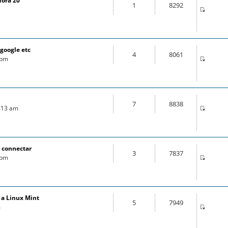
dora 20
1
8292
m
google etc
4
8061
 pm
7
8838
2:13 am
n connectar
3
7837
 pm
r a Linux Mint
5
7949
m