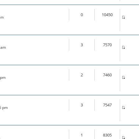
0
10450
 am
3
7570
4 am
2
7460
1 pm
3
7547
56 pm
1
8305
m