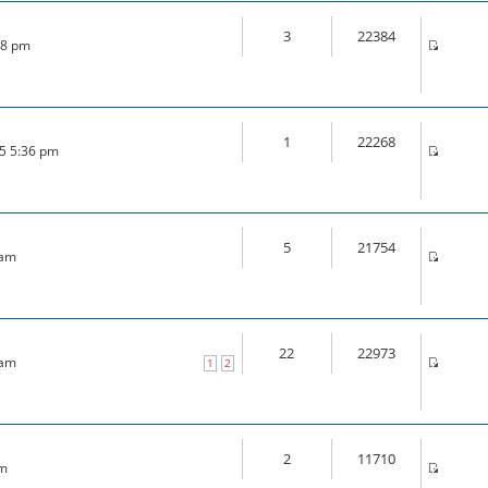
3
22384
:18 pm
1
22268
15 5:36 pm
5
21754
 am
22
22973
 am
1
2
2
11710
pm