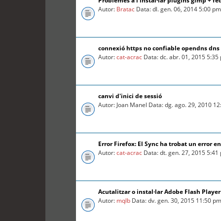
Problemes a l'instal·lar plugins gimp + fe
Autor:
Bratac
Data: dl. gen. 06, 2014 5:00 p
connexió https no confiable opendns dns 
Autor:
cat-acrac
Data: dc. abr. 01, 2015 5:35
canvi d'inici de sessió
Autor: Joan Manel Data: dg. ago. 29, 2010 1
Error Firefox: El Sync ha trobat un error e
Autor:
cat-acrac
Data: dt. gen. 27, 2015 5:41
Acutalitzar o instal·lar Adobe Flash Playe
Autor:
mqlb
Data: dv. gen. 30, 2015 11:50 p