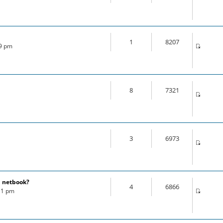
1
8207
39 pm
8
7321
3
6973
u netbook?
4
6866
:11 pm