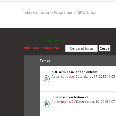
Índex del fòrum
»
Programari
»
GNU/Linux
GNU/Linux
Moderadors:
jordis
,
Andreu
,
cubells
Publica un nou tema
Temes
KDE se'm posa lent en extrem
Autor:
cat-acrac
Data: dv. jul. 17, 2015 11:0
Inici sessió en fedora 22
Autor:
mjansa79
Data: ds. oct. 10, 2015 9:0