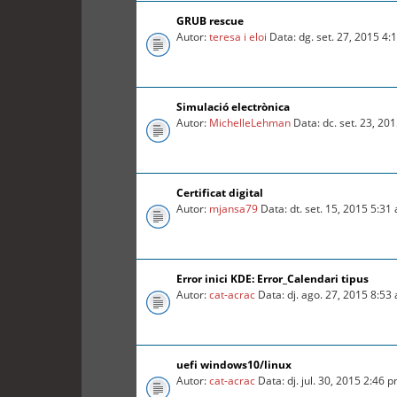
GRUB rescue
Autor:
teresa i eloi
Data: dg. set. 27, 2015 4
Simulació electrònica
Autor:
MichelleLehman
Data: dc. set. 23, 20
Certificat digital
Autor:
mjansa79
Data: dt. set. 15, 2015 5:31
Error inici KDE: Error_Calendari tipus
Autor:
cat-acrac
Data: dj. ago. 27, 2015 8:53
uefi windows10/linux
Autor:
cat-acrac
Data: dj. jul. 30, 2015 2:46 