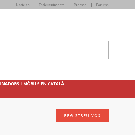
Notícies
Esdeveniments
Premsa
Fòrums
INADORS I MÒBILS EN CATALÀ
REGISTREU-VOS