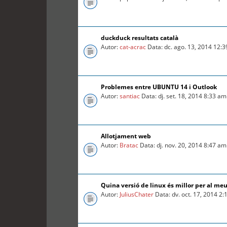
duckduck resultats català
Autor:
cat-acrac
Data: dc. ago. 13, 2014 12:
Problemes entre UBUNTU 14 i Outlook
Autor:
santiac
Data: dj. set. 18, 2014 8:33 am
Allotjament web
Autor:
Bratac
Data: dj. nov. 20, 2014 8:47 am
Quina versió de linux és millor per al me
Autor:
JuliusChater
Data: dv. oct. 17, 2014 2