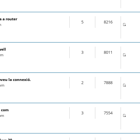
 a router
5
8216
m
well
3
8011
pm
oveu la connexió.
2
7888
 am
é com
3
7554
 pm