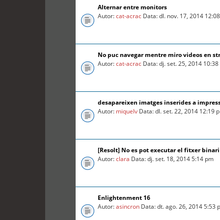
Alternar entre monitors
Autor:
cat-acrac
Data: dl. nov. 17, 2014 12:0
No puc navegar mentre miro videos en s
Autor:
cat-acrac
Data: dj. set. 25, 2014 10:3
desapareixen imatges inserides a impress
Autor:
miquelv
Data: dl. set. 22, 2014 12:19 
[Resolt] No es pot executar el fitxer binari
Autor:
clara
Data: dj. set. 18, 2014 5:14 pm
Enlightenment 16
Autor:
asincron
Data: dt. ago. 26, 2014 5:53