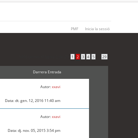
PMF
Inicia la sessió
1416 temes •
Pàgina
2
de
29
•
...
1
2
3
4
5
29
Darrera Entrada
Autor:
xxavi
Data: dt. gen. 12, 2016 11:40 am
Autor:
xxavi
Data: dj. nov. 05, 2015 3:54 pm