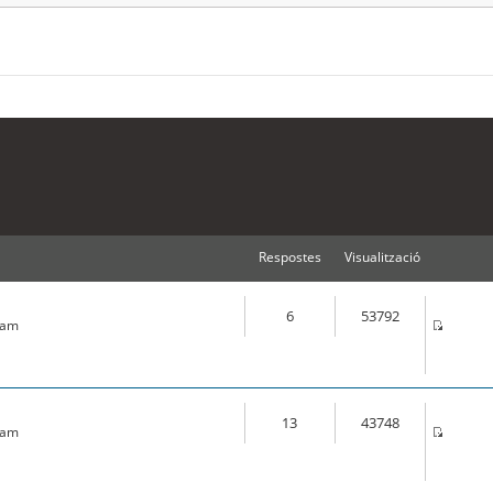
Respostes
Visualització
6
53792
5 am
13
43748
7 am