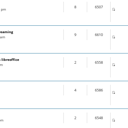
8
6507
8 pm
treaming
9
6610
8 am
 libreoffice
2
6558
pm
4
6586
2
6548
 pm