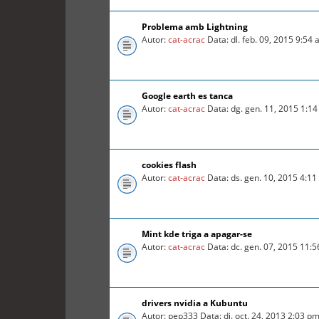
Problema amb Lightning
Autor:
cat-acrac
Data: dl. feb. 09, 2015 9:54
Google earth es tanca
Autor:
cat-acrac
Data: dg. gen. 11, 2015 1:1
cookies flash
Autor:
cat-acrac
Data: ds. gen. 10, 2015 4:1
Mint kde triga a apagar-se
Autor:
cat-acrac
Data: dc. gen. 07, 2015 11:
drivers nvidia a Kubuntu
Autor: pep333 Data: dj. oct. 24, 2013 2:03 p