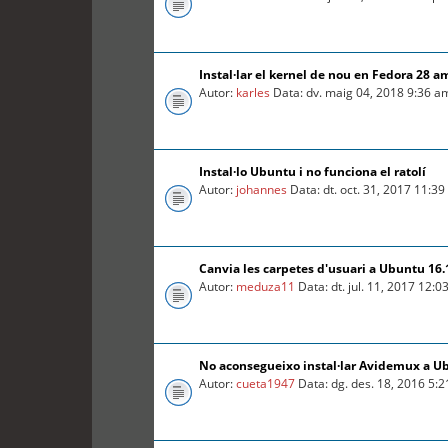
Instal·lar el kernel de nou en Fedora 28 a
Autor:
karles
Data: dv. maig 04, 2018 9:36 a
Instal·lo Ubuntu i no funciona el ratolí
Autor:
johannes
Data: dt. oct. 31, 2017 11:3
Canvia les carpetes d'usuari a Ubuntu 16.
Autor:
meduza11
Data: dt. jul. 11, 2017 12:
No aconsegueixo instal·lar Avidemux a U
Autor:
cueta1947
Data: dg. des. 18, 2016 5: