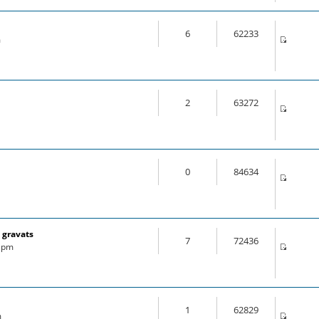
6
62233
m
2
63272
0
84634
 gravats
7
72436
6 pm
1
62829
m