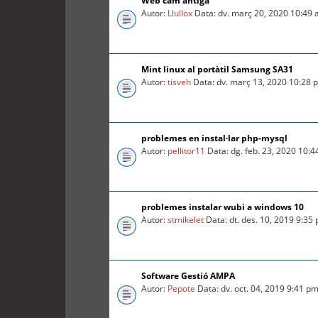
Web cam antiga
Autor:
Llullox
Data: dv. març 20, 2020 10:49
Mint linux al portàtil Samsung SA31
Autor:
tisveh
Data: dv. març 13, 2020 10:28 
problemes en instal·lar php-mysql
Autor:
pellitor11
Data: dg. feb. 23, 2020 10:
problemes instalar wubi a windows 10
Autor:
stmikelet
Data: dt. des. 10, 2019 9:35
Software Gestió AMPA
Autor:
Pepote
Data: dv. oct. 04, 2019 9:41 p