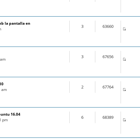
mb la pantalla en
3
63660
m
3
67656
9 am
10
2
67764
03 am
buntu 16.04
6
68389
21 pm