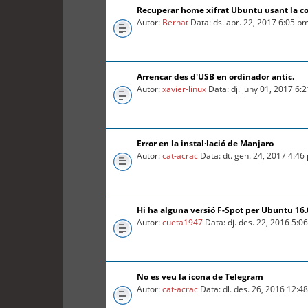
Recuperar home xifrat Ubuntu usant la c
Autor:
Bernat
Data: ds. abr. 22, 2017 6:05 p
Arrencar des d'USB en ordinador antic.
Autor:
xavier-linux
Data: dj. juny 01, 2017 6:
Error en la instal·lació de Manjaro
Autor:
cat-acrac
Data: dt. gen. 24, 2017 4:46
Hi ha alguna versió F-Spot per Ubuntu 16
Autor:
cueta1947
Data: dj. des. 22, 2016 5:0
No es veu la icona de Telegram
Autor:
cat-acrac
Data: dl. des. 26, 2016 12:4