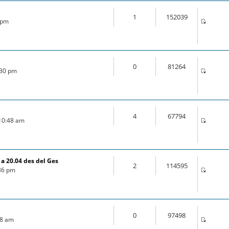
1
152039
5 pm
0
81264
:30 pm
4
67794
 10:48 am
a 20.04 des del Ges
2
114595
:36 pm
0
97498
:18 am