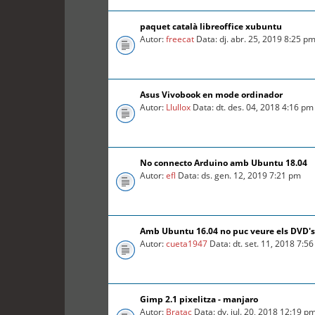
paquet català libreoffice xubuntu
Autor:
freecat
Data: dj. abr. 25, 2019 8:25 p
Asus Vivobook en mode ordinador
Autor:
Llullox
Data: dt. des. 04, 2018 4:16 pm
No connecto Arduino amb Ubuntu 18.04
Autor:
efl
Data: ds. gen. 12, 2019 7:21 pm
Amb Ubuntu 16.04 no puc veure els DVD's
Autor:
cueta1947
Data: dt. set. 11, 2018 7:5
Gimp 2.1 pixelitza - manjaro
Autor:
Bratac
Data: dv. jul. 20, 2018 12:19 p