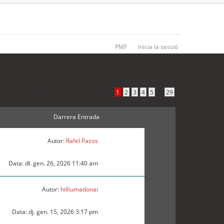
PMF
Inicia la sessió
1416 temes •
Pàgina
1
de
29
•
...
1
2
3
4
5
29
Darrera Entrada
Autor:
Rafel Pazos
Data: dl. gen. 26, 2026 11:40 am
Autor:
hilliumadonai
Data: dj. gen. 15, 2026 3:17 pm