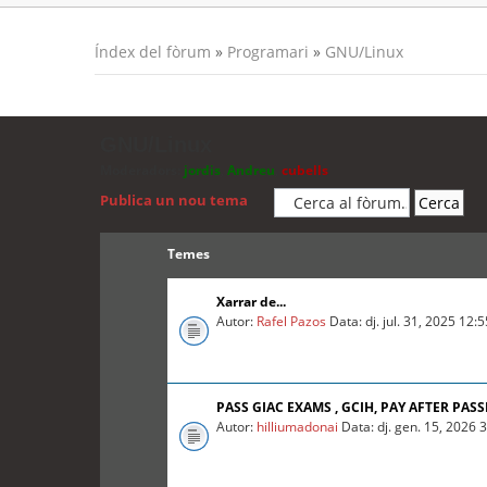
Índex del fòrum
»
Programari
»
GNU/Linux
GNU/Linux
Moderadors:
jordis
,
Andreu
,
cubells
Publica un nou tema
Temes
Xarrar de...
Autor:
Rafel Pazos
Data: dj. jul. 31, 2025 12:
PASS GIAC EXAMS , GCIH, PAY AFTER PASS
Autor:
hilliumadonai
Data: dj. gen. 15, 2026 