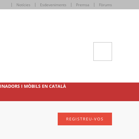
Notícies
Esdeveniments
Premsa
Fòrums
INADORS I MÒBILS EN CATALÀ
REGISTREU-VOS