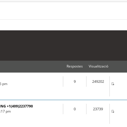
Respostes
Visualització
9
249202
55 pm
ING +1(409)2237790
0
23739
3:17 pm