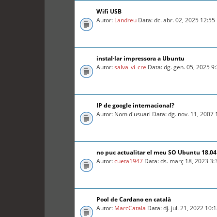
Wifi USB
Autor:
Landreu
Data: dc. abr. 02, 2025 12:5
instal·lar impressora a Ubuntu
Autor:
salva_vi_cre
Data: dg. gen. 05, 2025 9
IP de google internacional?
Autor: Nom d'usuari Data: dg. nov. 11, 2007
no puc actualitar el meu SO Ubuntu 18.04 
Autor:
cueta1947
Data: ds. març 18, 2023 3
Pool de Cardano en català
Autor:
MarcCatala
Data: dj. jul. 21, 2022 10