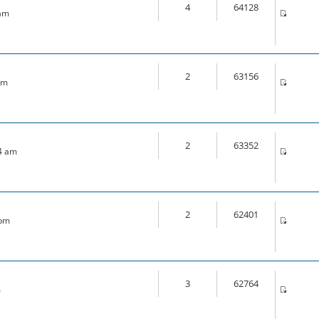
4
64128
 am
2
63156
pm
2
63352
44 am
2
62401
 pm
3
62764
m