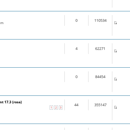
0
110534
 am
4
62271
0
84454
t 17.3 (rosa)
44
355147
1
2
3