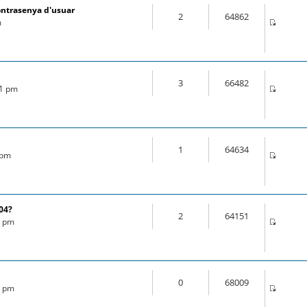
ontrasenya d'usuar
2
64862
m
3
66482
21 pm
1
64634
 pm
.04?
2
64151
6 pm
0
68009
8 pm