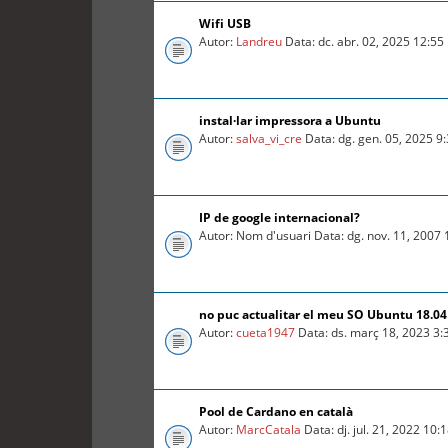
Wifi USB
Autor:
Landreu
Data: dc. abr. 02, 2025 12:5
instal·lar impressora a Ubuntu
Autor:
salva_vi_cre
Data: dg. gen. 05, 2025 9
IP de google internacional?
Autor: Nom d'usuari Data: dg. nov. 11, 2007
no puc actualitar el meu SO Ubuntu 18.04 
Autor:
cueta1947
Data: ds. març 18, 2023 3
Pool de Cardano en català
Autor:
MarcCatala
Data: dj. jul. 21, 2022 10