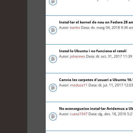
Instal·lar el kernel de nou en Fedora 28 a
Autor:
karles
Data: dv. maig 04, 2018 9:36 a
Instal·lo Ubuntu i no funciona el ratolí
Autor:
johannes
Data: dt. oct. 31, 2017 11:3
Canvia les carpetes d'usuari a Ubuntu 16.
Autor:
meduza11
Data: dt. jul. 11, 2017 12:
No aconsegueixo instal·lar Avidemux a U
Autor:
cueta1947
Data: dg. des. 18, 2016 5: