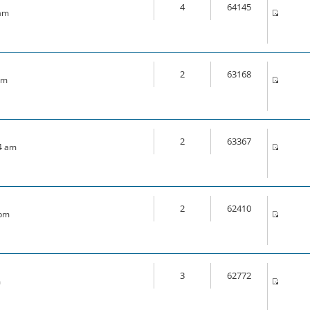
4
64145
 am
2
63168
pm
2
63367
44 am
2
62410
 pm
3
62772
m