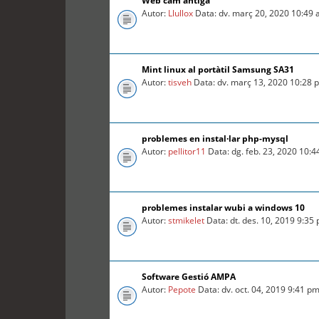
Web cam antiga
Autor:
Llullox
Data: dv. març 20, 2020 10:49
Mint linux al portàtil Samsung SA31
Autor:
tisveh
Data: dv. març 13, 2020 10:28 
problemes en instal·lar php-mysql
Autor:
pellitor11
Data: dg. feb. 23, 2020 10:
problemes instalar wubi a windows 10
Autor:
stmikelet
Data: dt. des. 10, 2019 9:35
Software Gestió AMPA
Autor:
Pepote
Data: dv. oct. 04, 2019 9:41 p