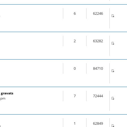
6
62246
m
2
63282
0
84710
 gravats
7
72444
6 pm
1
62849
m