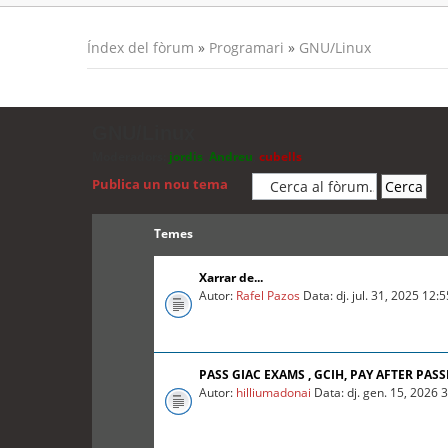
Índex del fòrum
»
Programari
»
GNU/Linux
GNU/Linux
Moderadors:
jordis
,
Andreu
,
cubells
Publica un nou tema
Temes
Xarrar de...
Autor:
Rafel Pazos
Data: dj. jul. 31, 2025 12:
PASS GIAC EXAMS , GCIH, PAY AFTER PASS
Autor:
hilliumadonai
Data: dj. gen. 15, 2026 