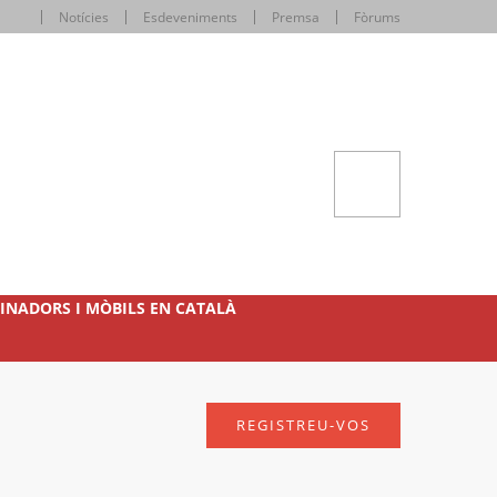
Notícies
Esdeveniments
Premsa
Fòrums
INADORS I MÒBILS EN CATALÀ
REGISTREU-VOS