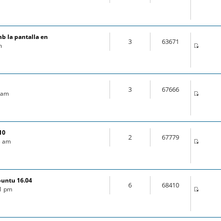
mb la pantalla en
3
63671
m
3
67666
9 am
10
2
67779
03 am
buntu 16.04
6
68410
21 pm