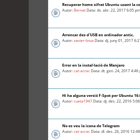
Recuperar home xifrat Ubuntu usant la c
Autor:
Bernat
Data: ds. abr. 22, 2017 6:05 p
Arrencar des d'USB en ordinador antic.
Autor:
xavier-linux
Data: dj. juny 01, 2017 6:
Error en la instal·lació de Manjaro
Autor:
cat-acrac
Data: dt. gen. 24, 2017 4:46
Hi ha alguna versió F-Spot per Ubuntu 16
Autor:
cueta1947
Data: dj. des. 22, 2016 5:0
No es veu la icona de Telegram
Autor:
cat-acrac
Data: dl. des. 26, 2016 12:4