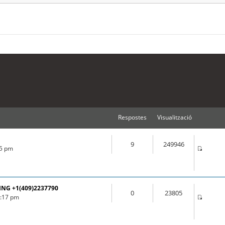
Respostes
Visualització
9
249946
55 pm
ING +1(409)2237790
0
23805
3:17 pm