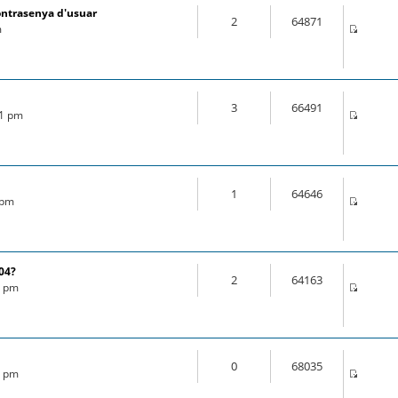
ontrasenya d'usuar
2
64871
m
3
66491
21 pm
1
64646
 pm
.04?
2
64163
6 pm
0
68035
8 pm