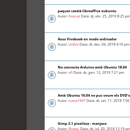
paquet català libreoffice xubuntu
Autor:
freecat
Data: dj. abr. 25, 2019 8:25 p
Asus Vivobook en mode ordinador
Autor:
Llullox
Data: dt. des. 04, 2018 4:16 pm
No connecto Arduino amb Ubuntu 18.04
Autor:
efl
Data: ds. gen. 12, 2019 7:21 pm
Amb Ubuntu 16.04 no puc veure els DVD's
Autor:
cueta1947
Data: dt. set. 11, 2018 7:5
Gimp 2.1 pixelitza - manjaro
Autor:
Bratac
Data: dv. jul. 20, 2018 12:19 p