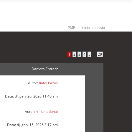
PMF
Inicia la sessió
1416 temes •
Pàgina
1
de
29
•
...
1
2
3
4
5
29
Darrera Entrada
Autor:
Rafel Pazos
Data: dl. gen. 26, 2026 11:40 am
Autor:
hilliumadonai
Data: dj. gen. 15, 2026 3:17 pm