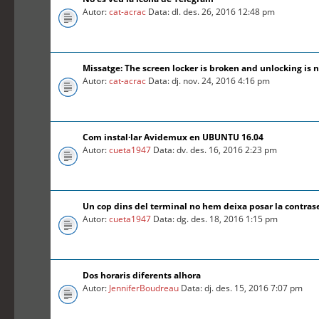
Autor:
cat-acrac
Data: dl. des. 26, 2016 12:48 pm
Missatge: The screen locker is broken and unlocking is n
Autor:
cat-acrac
Data: dj. nov. 24, 2016 4:16 pm
Com instal·lar Avidemux en UBUNTU 16.04
Autor:
cueta1947
Data: dv. des. 16, 2016 2:23 pm
Un cop dins del terminal no hem deixa posar la contra
Autor:
cueta1947
Data: dg. des. 18, 2016 1:15 pm
Dos horaris diferents alhora
Autor:
JenniferBoudreau
Data: dj. des. 15, 2016 7:07 pm