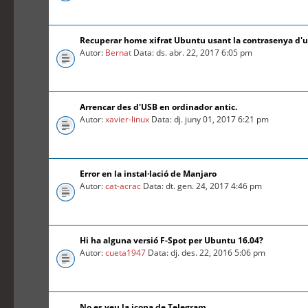
Recuperar home xifrat Ubuntu usant la contrasenya d'
Autor:
Bernat
Data: ds. abr. 22, 2017 6:05 pm
Arrencar des d'USB en ordinador antic.
Autor:
xavier-linux
Data: dj. juny 01, 2017 6:21 pm
Error en la instal·lació de Manjaro
Autor:
cat-acrac
Data: dt. gen. 24, 2017 4:46 pm
Hi ha alguna versió F-Spot per Ubuntu 16.04?
Autor:
cueta1947
Data: dj. des. 22, 2016 5:06 pm
No es veu la icona de Telegram