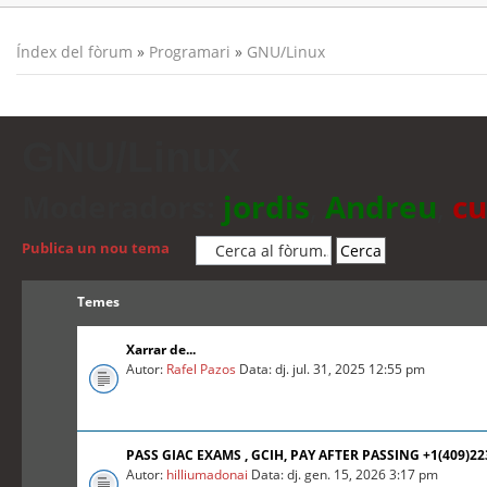
Índex del fòrum
»
Programari
»
GNU/Linux
GNU/Linux
Moderadors:
jordis
,
Andreu
,
cu
Publica un nou tema
Temes
Xarrar de...
Autor:
Rafel Pazos
Data: dj. jul. 31, 2025 12:55 pm
PASS GIAC EXAMS , GCIH, PAY AFTER PASSING +1(409)2
Autor:
hilliumadonai
Data: dj. gen. 15, 2026 3:17 pm