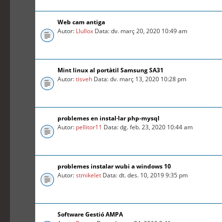
Web cam antiga
Autor:
Llullox
Data: dv. març 20, 2020 10:49 am
Mint linux al portàtil Samsung SA31
Autor:
tisveh
Data: dv. març 13, 2020 10:28 pm
problemes en instal·lar php-mysql
Autor:
pellitor11
Data: dg. feb. 23, 2020 10:44 am
problemes instalar wubi a windows 10
Autor:
stmikelet
Data: dt. des. 10, 2019 9:35 pm
Software Gestió AMPA