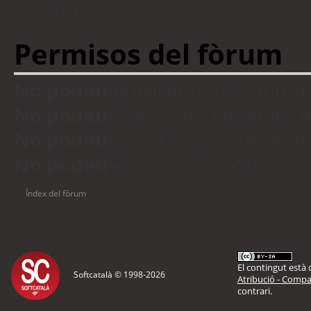
visitants
Permisos del fòrum
No podeu
publicar temes nous 
No podeu
respondre en temes d
No podeu
editar les vostres en
No podeu
eliminar les vostres 
Índex del fòrum
El contingut està d
Softcatalà © 1998-
2026
Atribució - Compar
contrari.