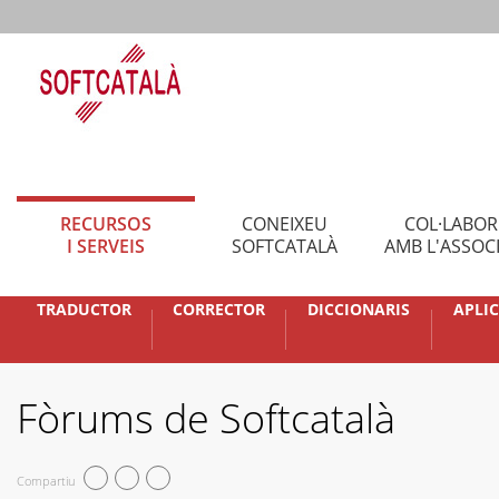
RECURSOS
CONEIXEU
COL·LABO
I SERVEIS
SOFTCATALÀ
AMB L'ASSOC
TRADUCTOR
CORRECTOR
DICCIONARIS
APLI
Fòrums de Softcatalà
Compartiu