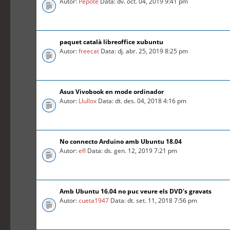
Autor:
Pepote
Data: dv. oct. 04, 2019 9:41 pm
paquet català libreoffice xubuntu
Autor:
freecat
Data: dj. abr. 25, 2019 8:25 pm
Asus Vivobook en mode ordinador
Autor:
Llullox
Data: dt. des. 04, 2018 4:16 pm
No connecto Arduino amb Ubuntu 18.04
Autor:
efl
Data: ds. gen. 12, 2019 7:21 pm
Amb Ubuntu 16.04 no puc veure els DVD's gravats
Autor:
cueta1947
Data: dt. set. 11, 2018 7:56 pm