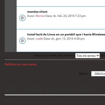
mandos-client
Autor:
Bernat
Data: dc. feb. 24, 2016 7:23 pm
Instal·lació de Linux en un portàtil que i havia Windows
Autor:
catlib
Data: dc. gen. 13, 2016 4:38 pm
Mostra els temes dels darrers:
Or
Publica un nou tema
Torna a: Índex del fòrum
Salta a :
Qui està connectat
Usuaris navegant en aquest fòrum: