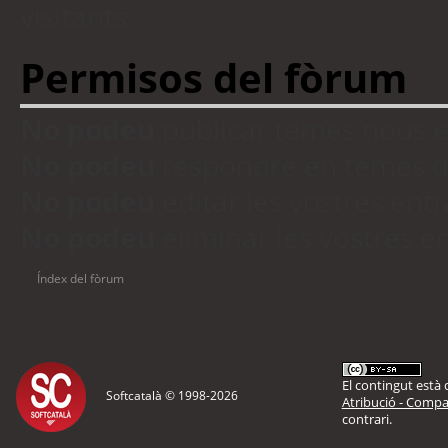
visitants
Permisos del fòrum
No podeu
publicar temes nous 
No podeu
respondre en temes d
No podeu
editar les vostres en
No podeu
eliminar les vostres 
Índex del fòrum
El contingut està d
Softcatalà © 1998-
2026
Atribució - Compar
contrari.