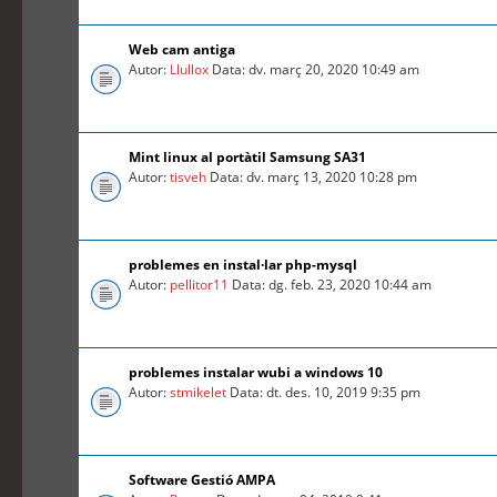
Web cam antiga
Autor:
Llullox
Data: dv. març 20, 2020 10:49 am
Mint linux al portàtil Samsung SA31
Autor:
tisveh
Data: dv. març 13, 2020 10:28 pm
problemes en instal·lar php-mysql
Autor:
pellitor11
Data: dg. feb. 23, 2020 10:44 am
problemes instalar wubi a windows 10
Autor:
stmikelet
Data: dt. des. 10, 2019 9:35 pm
Software Gestió AMPA