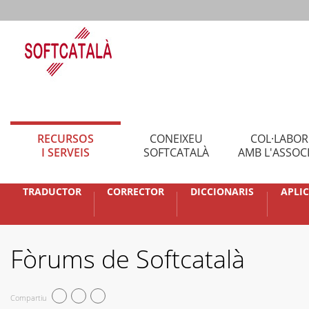
RECURSOS
CONEIXEU
COL·LABO
I SERVEIS
SOFTCATALÀ
AMB L'ASSOC
TRADUCTOR
CORRECTOR
DICCIONARIS
APLI
Fòrums de Softcatalà
Compartiu