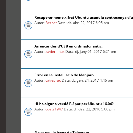
Recuperar home xifrat Ubuntu usant la contrasenya d'
Autor:
Bernat
Data: ds. abr. 22, 2017 6:05 pm
Arrencar des d'USB en ordinador antic.
Autor:
xavier-linux
Data: dj. juny 01, 2017 6:21 pm
Error en la instal·lació de Manjaro
Autor:
cat-acrac
Data: dt. gen. 24, 2017 4:46 pm
Hi ha alguna versió F-Spot per Ubuntu 16.04?
Autor:
cueta1947
Data: dj. des. 22, 2016 5:06 pm
No es veu la icona de Telegram