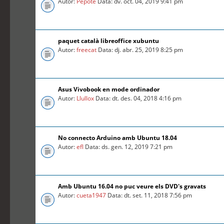
Autor:
Pepote
Data: dv. oct. 04, 2019 9:41 pm
paquet català libreoffice xubuntu
Autor:
freecat
Data: dj. abr. 25, 2019 8:25 pm
Asus Vivobook en mode ordinador
Autor:
Llullox
Data: dt. des. 04, 2018 4:16 pm
No connecto Arduino amb Ubuntu 18.04
Autor:
efl
Data: ds. gen. 12, 2019 7:21 pm
Amb Ubuntu 16.04 no puc veure els DVD's gravats
Autor:
cueta1947
Data: dt. set. 11, 2018 7:56 pm