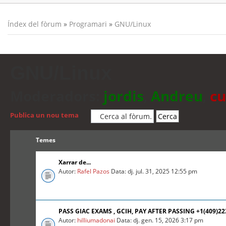
Índex del fòrum
»
Programari
»
GNU/Linux
GNU/Linux
Moderadors:
jordis
,
Andreu
,
cu
Publica un nou tema
Temes
Xarrar de...
Autor:
Rafel Pazos
Data: dj. jul. 31, 2025 12:55 pm
PASS GIAC EXAMS , GCIH, PAY AFTER PASSING +1(409)2
Autor:
hilliumadonai
Data: dj. gen. 15, 2026 3:17 pm