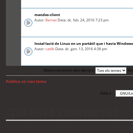
mandos-client
Autor:
Bernat
Data: dc. feb. 24, 2016 7:23 pm
Instal·lació de Linux en un portàtil que i havia Windows
Autor:
catlib
Data: dc. gen. 13, 2016 4:38 pm
Mostra els temes dels darrers:
Or
Publica un nou tema
Torna a: Índex del fòrum
Salta a :
Qui està connectat
Usuaris navegant en aquest fòrum: