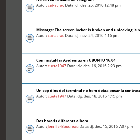
Autor:
cat-acrac
Data: dl. des. 26, 2016 12:48 pm
Missatge: The screen locker is broken and unlocking is n
Autor:
cat-acrac
Data: dj. nov. 24, 2016 4:16 pm
Com instal·lar Avidemux en UBUNTU 16.04
Autor:
cueta1947
Data: dv. des. 16, 2016 2:23 pm
Un cop dins del terminal no hem deixa posar la contra
Autor:
cueta1947
Data: dg. des. 18, 2016 1:15 pm
Dos horaris diferents alhora
Autor:
JenniferBoudreau
Data: dj. des. 15, 2016 7:07 pm