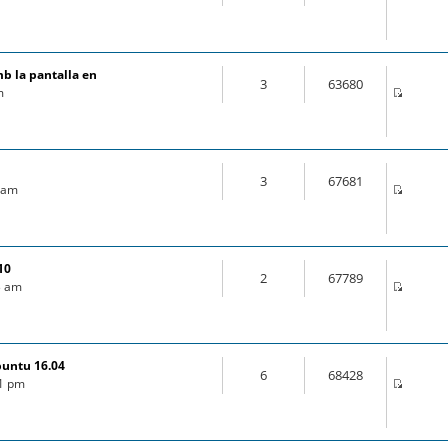
mb la pantalla en
3
63680
m
3
67681
9 am
10
2
67789
03 am
buntu 16.04
6
68428
21 pm