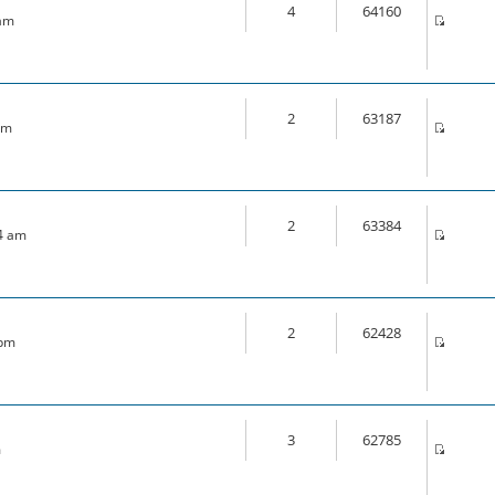
4
64160
 am
2
63187
pm
2
63384
44 am
2
62428
 pm
3
62785
m