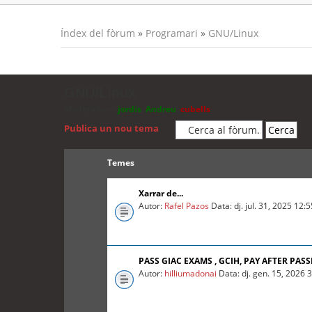
Índex del fòrum
»
Programari
»
GNU/Linux
GNU/Linux
Moderadors:
jordis
,
Andreu
,
cubells
Publica un nou tema
Temes
Xarrar de...
Autor:
Rafel Pazos
Data: dj. jul. 31, 2025 12:
PASS GIAC EXAMS , GCIH, PAY AFTER PASS
Autor:
hilliumadonai
Data: dj. gen. 15, 2026 