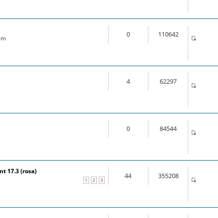
0
110642
 am
4
62297
0
84544
t 17.3 (rosa)
44
355208
1
2
3