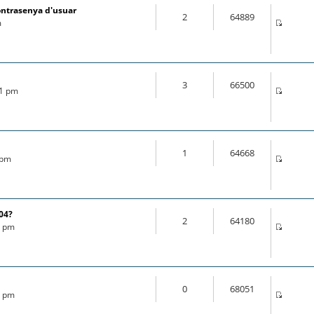
ontrasenya d'usuar
2
64889
m
3
66500
21 pm
1
64668
 pm
.04?
2
64180
6 pm
0
68051
8 pm