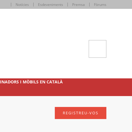
Notícies
Esdeveniments
Premsa
Fòrums
INADORS I MÒBILS EN CATALÀ
REGISTREU-VOS