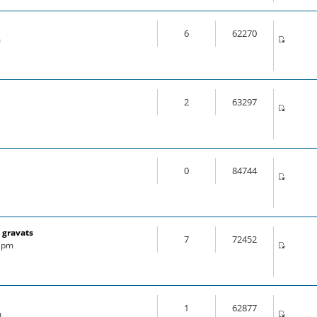
6
62270
m
2
63297
0
84744
 gravats
7
72452
6 pm
1
62877
m