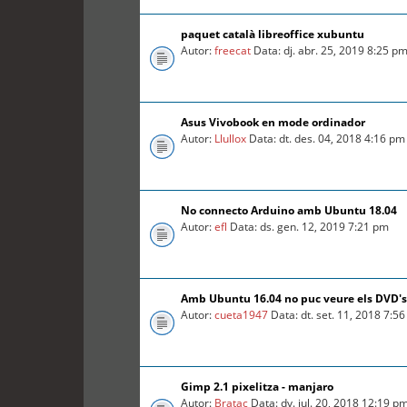
paquet català libreoffice xubuntu
Autor:
freecat
Data: dj. abr. 25, 2019 8:25 p
Asus Vivobook en mode ordinador
Autor:
Llullox
Data: dt. des. 04, 2018 4:16 pm
No connecto Arduino amb Ubuntu 18.04
Autor:
efl
Data: ds. gen. 12, 2019 7:21 pm
Amb Ubuntu 16.04 no puc veure els DVD's
Autor:
cueta1947
Data: dt. set. 11, 2018 7:5
Gimp 2.1 pixelitza - manjaro
Autor:
Bratac
Data: dv. jul. 20, 2018 12:19 p