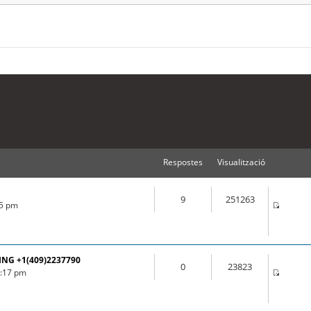
Respostes
Visualització
9
251263
55 pm
ING +1(409)2237790
0
23823
3:17 pm