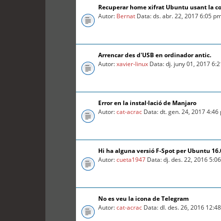
Recuperar home xifrat Ubuntu usant la c
Autor:
Bernat
Data: ds. abr. 22, 2017 6:05 p
Arrencar des d'USB en ordinador antic.
Autor:
xavier-linux
Data: dj. juny 01, 2017 6:
Error en la instal·lació de Manjaro
Autor:
cat-acrac
Data: dt. gen. 24, 2017 4:46
Hi ha alguna versió F-Spot per Ubuntu 16
Autor:
cueta1947
Data: dj. des. 22, 2016 5:0
No es veu la icona de Telegram
Autor:
cat-acrac
Data: dl. des. 26, 2016 12:4