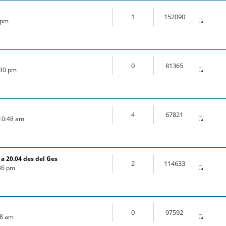
1
152090
5 pm
0
81365
:30 pm
4
67821
 10:48 am
a 20.04 des del Ges
2
114633
:36 pm
0
97592
:18 am