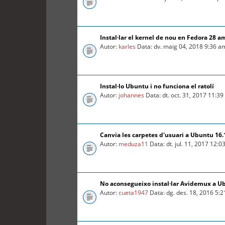
Instal·lar el kernel de nou en Fedora 28 a
Autor:
karles
Data: dv. maig 04, 2018 9:36 a
Instal·lo Ubuntu i no funciona el ratolí
Autor:
johannes
Data: dt. oct. 31, 2017 11:3
Canvia les carpetes d'usuari a Ubuntu 16.
Autor:
meduza11
Data: dt. jul. 11, 2017 12:
No aconsegueixo instal·lar Avidemux a U
Autor:
cueta1947
Data: dg. des. 18, 2016 5: