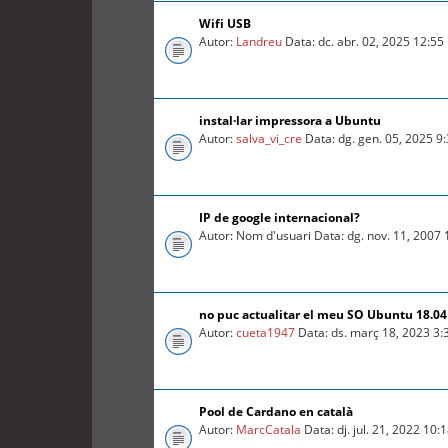
Wifi USB
Autor:
Landreu
Data: dc. abr. 02, 2025 12:5
instal·lar impressora a Ubuntu
Autor:
salva_vi_cre
Data: dg. gen. 05, 2025 9
IP de google internacional?
Autor: Nom d'usuari Data: dg. nov. 11, 2007
no puc actualitar el meu SO Ubuntu 18.04 
Autor:
cueta1947
Data: ds. març 18, 2023 3
Pool de Cardano en català
Autor:
MarcCatala
Data: dj. jul. 21, 2022 10