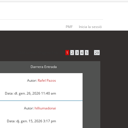
PMF
Inicia la sessió
1416 temes •
Pàgina
1
de
29
•
...
1
2
3
4
5
29
Darrera Entrada
Autor:
Rafel Pazos
Data: dl. gen. 26, 2026 11:40 am
Autor:
hilliumadonai
Data: dj. gen. 15, 2026 3:17 pm