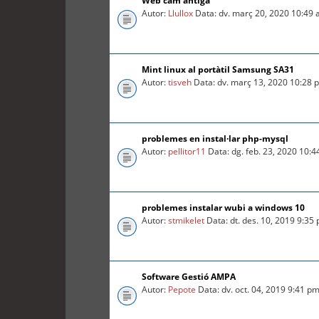
Web cam antiga
Autor:
Llullox
Data: dv. març 20, 2020 10:49
Mint linux al portàtil Samsung SA31
Autor:
tisveh
Data: dv. març 13, 2020 10:28 
problemes en instal·lar php-mysql
Autor:
pellitor11
Data: dg. feb. 23, 2020 10:
problemes instalar wubi a windows 10
Autor:
stmikelet
Data: dt. des. 10, 2019 9:35
Software Gestió AMPA
Autor:
Pepote
Data: dv. oct. 04, 2019 9:41 p