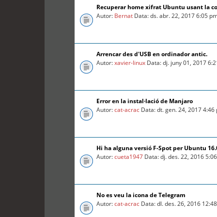
Recuperar home xifrat Ubuntu usant la c
Autor:
Bernat
Data: ds. abr. 22, 2017 6:05 p
Arrencar des d'USB en ordinador antic.
Autor:
xavier-linux
Data: dj. juny 01, 2017 6:
Error en la instal·lació de Manjaro
Autor:
cat-acrac
Data: dt. gen. 24, 2017 4:46
Hi ha alguna versió F-Spot per Ubuntu 16
Autor:
cueta1947
Data: dj. des. 22, 2016 5:0
No es veu la icona de Telegram
Autor:
cat-acrac
Data: dl. des. 26, 2016 12:4