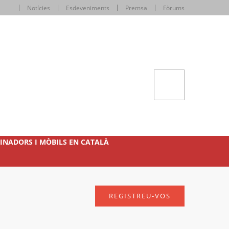
Notícies
Esdeveniments
Premsa
Fòrums
INADORS I MÒBILS EN CATALÀ
REGISTREU-VOS