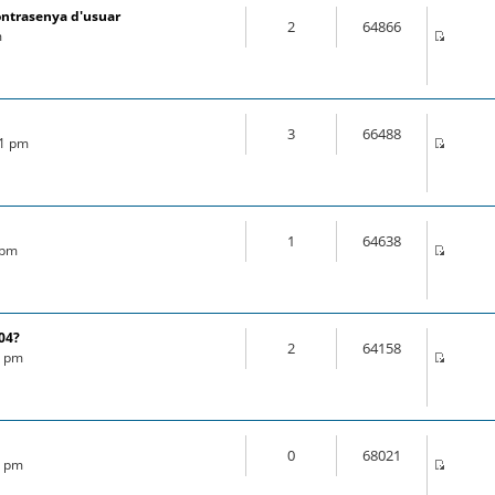
ontrasenya d'usuar
2
64866
m
3
66488
21 pm
1
64638
 pm
.04?
2
64158
6 pm
0
68021
8 pm