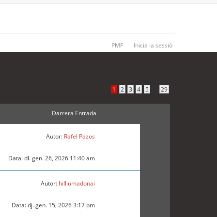
PMF
Inicia la sessió
1416 temes •
Pàgina
1
de
29
•
...
1
2
3
4
5
29
Darrera Entrada
Autor:
Rafel Pazos
Data: dl. gen. 26, 2026 11:40 am
Autor:
hilliumadonai
Data: dj. gen. 15, 2026 3:17 pm