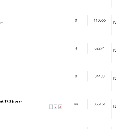
0
110566
 am
4
62274
0
84483
t 17.3 (rosa)
44
355161
1
2
3