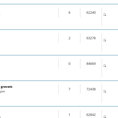
6
62240
m
2
63278
0
84669
 gravats
7
72438
6 pm
1
62842
m