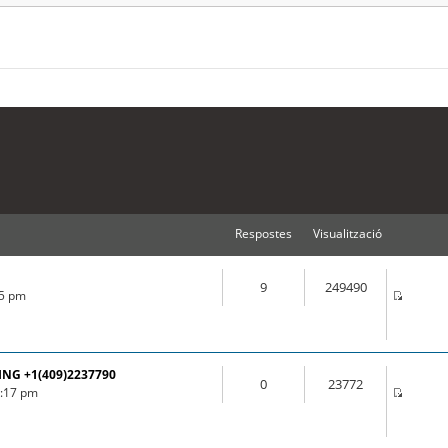
Respostes
Visualització
9
249490
55 pm
ING +1(409)2237790
0
23772
3:17 pm