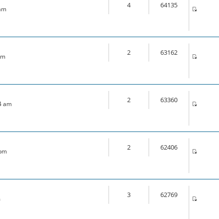
4
64135
 am
2
63162
pm
2
63360
44 am
2
62406
 pm
3
62769
m