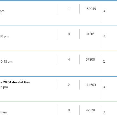
1
152049
5 pm
0
81301
:30 pm
4
67800
 10:48 am
a 20.04 des del Ges
2
114603
:36 pm
0
97528
:18 am