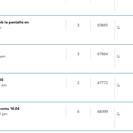
mb la pantalla en
3
63665
m
3
67664
9 am
10
2
67772
03 am
buntu 16.04
6
68399
21 pm