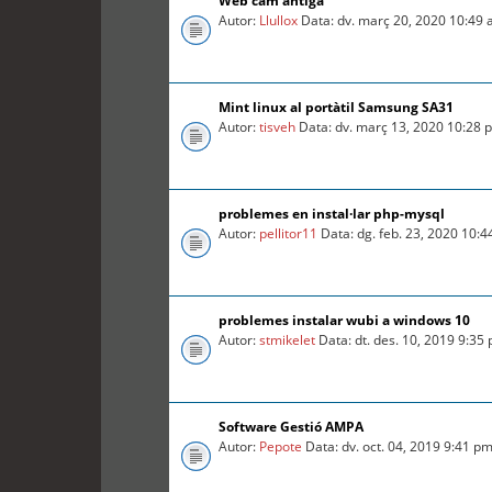
Web cam antiga
Autor:
Llullox
Data: dv. març 20, 2020 10:49
Mint linux al portàtil Samsung SA31
Autor:
tisveh
Data: dv. març 13, 2020 10:28 
problemes en instal·lar php-mysql
Autor:
pellitor11
Data: dg. feb. 23, 2020 10:
problemes instalar wubi a windows 10
Autor:
stmikelet
Data: dt. des. 10, 2019 9:35
Software Gestió AMPA
Autor:
Pepote
Data: dv. oct. 04, 2019 9:41 p