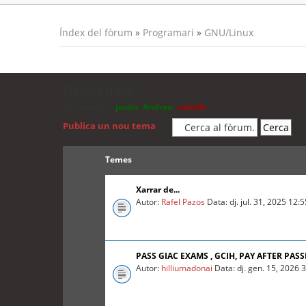
Índex del fòrum
»
Programari
»
GNU/Linux
GNU/Linux
Moderadors:
jordis
,
Andreu
,
cubells
Publica un nou tema
Temes
Xarrar de...
Autor:
Rafel Pazos
Data: dj. jul. 31, 2025 12:
PASS GIAC EXAMS , GCIH, PAY AFTER PASS
Autor:
hilliumadonai
Data: dj. gen. 15, 2026 