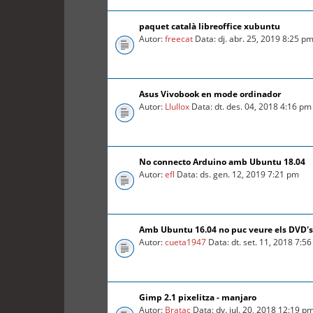
paquet català libreoffice xubuntu
Autor:
freecat
Data: dj. abr. 25, 2019 8:25 p
Asus Vivobook en mode ordinador
Autor:
Llullox
Data: dt. des. 04, 2018 4:16 pm
No connecto Arduino amb Ubuntu 18.04
Autor:
efl
Data: ds. gen. 12, 2019 7:21 pm
Amb Ubuntu 16.04 no puc veure els DVD's
Autor:
cueta1947
Data: dt. set. 11, 2018 7:5
Gimp 2.1 pixelitza - manjaro
Autor:
Bratac
Data: dv. jul. 20, 2018 12:19 p