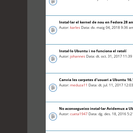
Instal·lar el kernel de nou en Fedora 28 a
Autor:
karles
Data: dv. maig 04, 2018 9:36 a
Instal·lo Ubuntu i no funciona el ratolí
Autor:
johannes
Data: dt. oct. 31, 2017 11:3
Canvia les carpetes d'usuari a Ubuntu 16.
Autor:
meduza11
Data: dt. jul. 11, 2017 12:
No aconsegueixo instal·lar Avidemux a U
Autor:
cueta1947
Data: dg. des. 18, 2016 5: