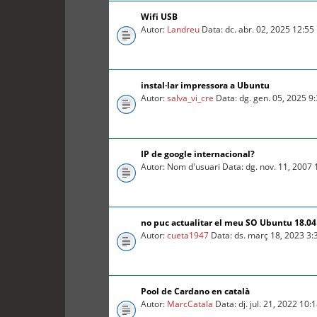
Wifi USB
Autor:
Landreu
Data: dc. abr. 02, 2025 12:5
instal·lar impressora a Ubuntu
Autor:
salva_vi_cre
Data: dg. gen. 05, 2025 9
IP de google internacional?
Autor: Nom d'usuari Data: dg. nov. 11, 2007
no puc actualitar el meu SO Ubuntu 18.04 
Autor:
cueta1947
Data: ds. març 18, 2023 3
Pool de Cardano en català
Autor:
MarcCatala
Data: dj. jul. 21, 2022 10