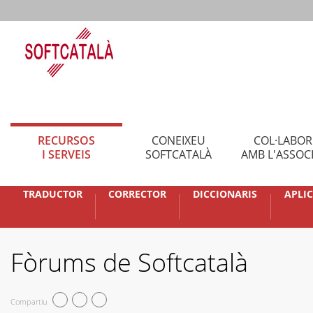
RECURSOS
CONEIXEU
COL·LABO
I SERVEIS
SOFTCATALÀ
AMB L'ASSOC
TRADUCTOR
CORRECTOR
DICCIONARIS
APLI
Fòrums de Softcatalà
Compartiu