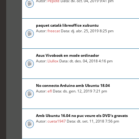
Autor:
Pepote
Data: dv. oct. 04, 2019 9:41 pm
paquet català libreoffice xubuntu
Autor:
freecat
Data: dj. abr. 25, 2019 8:25 pm
Asus Vivobook en mode ordinador
Autor:
Llullox
Data: dt. des. 04, 2018 4:16 pm
No connecto Arduino amb Ubuntu 18.04
Autor:
efl
Data: ds. gen. 12, 2019 7:21 pm
Amb Ubuntu 16.04 no puc veure els DVD's gravats
Autor:
cueta1947
Data: dt. set. 11, 2018 7:56 pm