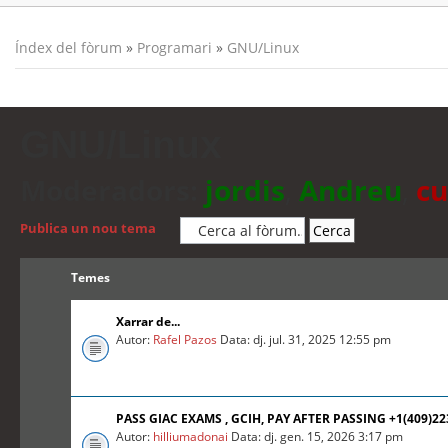
Índex del fòrum
»
Programari
»
GNU/Linux
GNU/Linux
Moderadors:
jordis
,
Andreu
,
cu
Publica un nou tema
Temes
Xarrar de...
Autor:
Rafel Pazos
Data: dj. jul. 31, 2025 12:55 pm
PASS GIAC EXAMS , GCIH, PAY AFTER PASSING +1(409)2
Autor:
hilliumadonai
Data: dj. gen. 15, 2026 3:17 pm