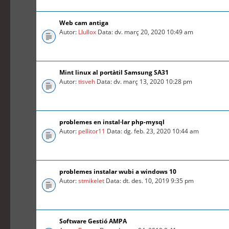
Web cam antiga
Autor:
Llullox
Data: dv. març 20, 2020 10:49 am
Mint linux al portàtil Samsung SA31
Autor:
tisveh
Data: dv. març 13, 2020 10:28 pm
problemes en instal·lar php-mysql
Autor:
pellitor11
Data: dg. feb. 23, 2020 10:44 am
problemes instalar wubi a windows 10
Autor:
stmikelet
Data: dt. des. 10, 2019 9:35 pm
Software Gestió AMPA