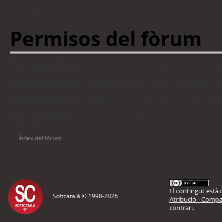
visitants
Permisos del fòrum
No podeu
publicar temes nous 
No podeu
respondre en temes d
No podeu
editar les vostres en
No podeu
eliminar les vostres 
Índex del fòrum
El contingut està d
Softcatalà © 1998-
2026
Atribució - Compar
contrari.