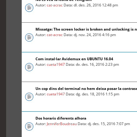
Autor:
cat-acrac
Data: dl. des. 26, 2016 12:48 pm
Missatge: The screen locker is broken and unlocking is n
Autor:
cat-acrac
Data: dj. nov. 24, 2016 4:16 pm
Com instal·lar Avidemux en UBUNTU 16.04
Autor:
cueta1947
Data: dv. des. 16, 2016 2:23 pm
Un cop dins del terminal no hem deixa posar la contra
Autor:
cueta1947
Data: dg. des. 18, 2016 1:15 pm
Dos horaris diferents alhora
Autor:
JenniferBoudreau
Data: dj. des. 15, 2016 7:07 pm