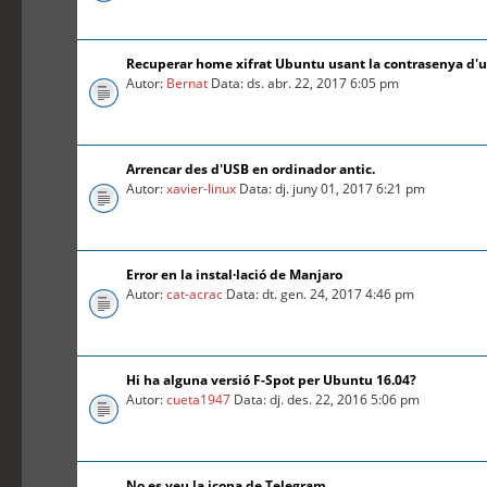
Recuperar home xifrat Ubuntu usant la contrasenya d'
Autor:
Bernat
Data: ds. abr. 22, 2017 6:05 pm
Arrencar des d'USB en ordinador antic.
Autor:
xavier-linux
Data: dj. juny 01, 2017 6:21 pm
Error en la instal·lació de Manjaro
Autor:
cat-acrac
Data: dt. gen. 24, 2017 4:46 pm
Hi ha alguna versió F-Spot per Ubuntu 16.04?
Autor:
cueta1947
Data: dj. des. 22, 2016 5:06 pm
No es veu la icona de Telegram