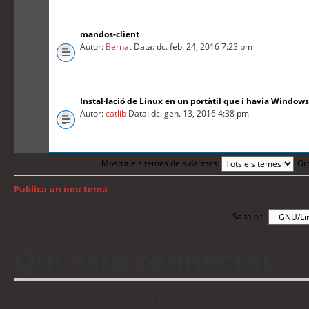
mandos-client
Autor:
Bernat
Data: dc. feb. 24, 2016 7:23 pm
Instal·lació de Linux en un portàtil que i havia Windows
Autor:
catlib
Data: dc. gen. 13, 2016 4:38 pm
Mostra els temes dels darrers:
Or
Publica un nou tema
Torna a: Índex del fòrum
Salta a :
Qui està connectat
Usuaris navegant en aquest fòrum: