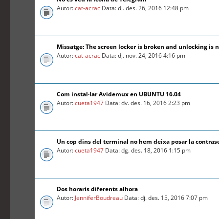
Autor:
cat-acrac
Data: dl. des. 26, 2016 12:48 pm
Missatge: The screen locker is broken and unlocking is n
Autor:
cat-acrac
Data: dj. nov. 24, 2016 4:16 pm
Com instal·lar Avidemux en UBUNTU 16.04
Autor:
cueta1947
Data: dv. des. 16, 2016 2:23 pm
Un cop dins del terminal no hem deixa posar la contra
Autor:
cueta1947
Data: dg. des. 18, 2016 1:15 pm
Dos horaris diferents alhora
Autor:
JenniferBoudreau
Data: dj. des. 15, 2016 7:07 pm