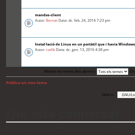
mandos-client
Autor:
Bernat
Data: dc. feb. 24, 2016 7:23 pm
Instal·lació de Linux en un portàtil que i havia Windows
Autor:
catlib
Data: dc. gen. 13, 2016 4:38 pm
Mostra els temes dels darrers:
Or
Publica un nou tema
Torna a: Índex del fòrum
Salta a :
Qui està connectat
Usuaris navegant en aquest fòrum: