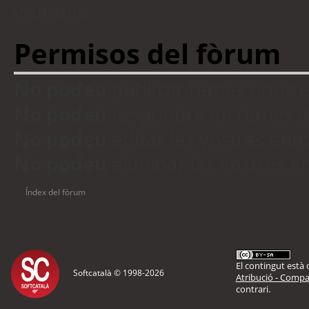
visitants
Permisos del fòrum
No podeu
publicar temes nous 
No podeu
respondre en temes d
No podeu
editar les vostres en
No podeu
eliminar les vostres 
Índex del fòrum
El contingut està d
Softcatalà © 1998-
2026
Atribució - Compar
contrari.