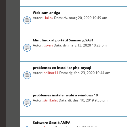
Web cam antiga
Autor:
Llullox
Data: dv. març 20, 2020 10:49 am
Mint linux al portàtil Samsung SA31
Autor:
tisveh
Data: dv. març 13, 2020 10:28 pm
problemes en instal·lar php-mysql
Autor:
pellitor11
Data: dg. feb. 23, 2020 10:44 am
problemes instalar wubi a windows 10
Autor:
stmikelet
Data: dt. des. 10, 2019 9:35 pm
Software Gestió AMPA