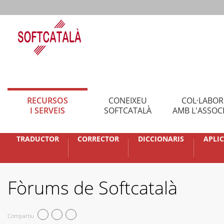
RECURSOS
CONEIXEU
COL·LABO
I SERVEIS
SOFTCATALÀ
AMB L'ASSOC
TRADUCTOR
CORRECTOR
DICCIONARIS
APLI
Fòrums de Softcatalà
Compartiu