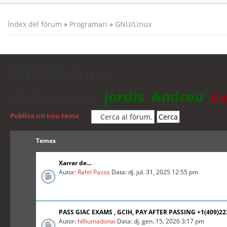
Índex del fòrum
»
Programari
»
GNU/Linux
GNU/Linux
Moderadors:
jordis
,
Andreu
,
cu
Publica un nou tema
Temes
Xarrar de...
Autor:
Rafel Pazos
Data: dj. jul. 31, 2025 12:55 pm
PASS GIAC EXAMS , GCIH, PAY AFTER PASSING +1(409)2
Autor:
hilliumadonai
Data: dj. gen. 15, 2026 3:17 pm