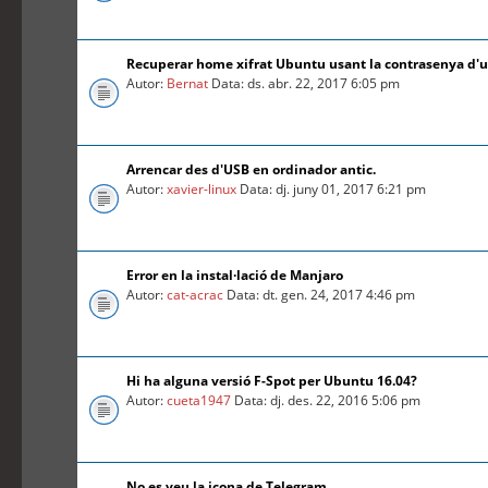
Recuperar home xifrat Ubuntu usant la contrasenya d'
Autor:
Bernat
Data: ds. abr. 22, 2017 6:05 pm
Arrencar des d'USB en ordinador antic.
Autor:
xavier-linux
Data: dj. juny 01, 2017 6:21 pm
Error en la instal·lació de Manjaro
Autor:
cat-acrac
Data: dt. gen. 24, 2017 4:46 pm
Hi ha alguna versió F-Spot per Ubuntu 16.04?
Autor:
cueta1947
Data: dj. des. 22, 2016 5:06 pm
No es veu la icona de Telegram