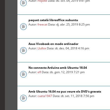
Autor:
Pepote
Data: dv. oct. 04, 2019 9:41 pm
paquet català libreoffice xubuntu
Autor:
freecat
Data: dj. abr. 25, 2019 8:25 pm
Asus Vivobook en mode ordinador
Autor:
Llullox
Data: dt. des. 04, 2018 4:16 pm
No connecto Arduino amb Ubuntu 18.04
Autor:
efl
Data: ds. gen. 12, 2019 7:21 pm
Amb Ubuntu 16.04 no puc veure els DVD's gravats
Autor:
cueta1947
Data: dt. set. 11, 2018 7:56 pm