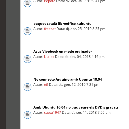
Autor:
Pepote
Data: dv. oct. 04, 2019 9:41 pm
paquet català libreoffice xubuntu
Autor:
freecat
Data: dj. abr. 25, 2019 8:25 pm
Asus Vivobook en mode ordinador
Autor:
Llullox
Data: dt. des. 04, 2018 4:16 pm
No connecto Arduino amb Ubuntu 18.04
Autor:
efl
Data: ds. gen. 12, 2019 7:21 pm
Amb Ubuntu 16.04 no puc veure els DVD's gravats
Autor:
cueta1947
Data: dt. set. 11, 2018 7:56 pm