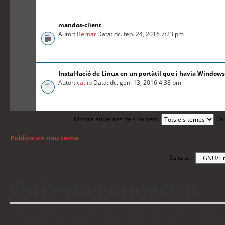
mandos-client
Autor:
Bernat
Data: dc. feb. 24, 2016 7:23 pm
Instal·lació de Linux en un portàtil que i havia Windows
Autor:
catlib
Data: dc. gen. 13, 2016 4:38 pm
Mostra els temes dels darrers:
Or
Publica un nou tema
Torna a: Índex del fòrum
Salta a :
Qui està connectat
Usuaris navegant en aquest fòrum: