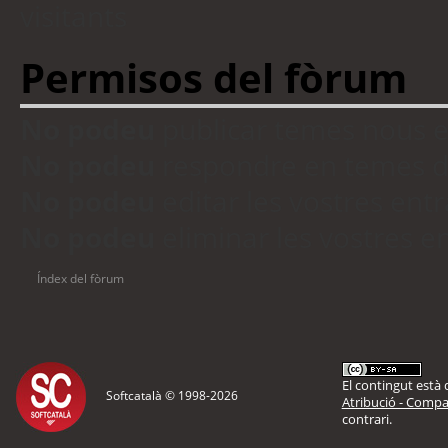
visitants
Permisos del fòrum
No podeu
publicar temes nous 
No podeu
respondre en temes d
No podeu
editar les vostres en
No podeu
eliminar les vostres 
Índex del fòrum
El contingut està d
Softcatalà © 1998-
2026
Atribució - Compar
contrari.