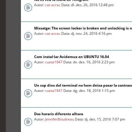
Autor:
cat-acrac
Data: dl. des. 26, 2016 12:48 pm
Missatge: The screen locker is broken and unlocking is n
Autor:
cat-acrac
Data: dj. nov. 24, 2016 4:16 pm
Com instal·lar Avidemux en UBUNTU 16.04
Autor:
cueta1947
Data: dv. des. 16, 2016 2:23 pm
Un cop dins del terminal no hem deixa posar la contra
Autor:
cueta1947
Data: dg. des. 18, 2016 1:15 pm
Dos horaris diferents alhora
Autor:
JenniferBoudreau
Data: dj. des. 15, 2016 7:07 pm