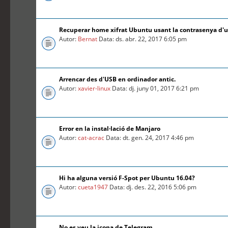
Recuperar home xifrat Ubuntu usant la contrasenya d'
Autor:
Bernat
Data: ds. abr. 22, 2017 6:05 pm
Arrencar des d'USB en ordinador antic.
Autor:
xavier-linux
Data: dj. juny 01, 2017 6:21 pm
Error en la instal·lació de Manjaro
Autor:
cat-acrac
Data: dt. gen. 24, 2017 4:46 pm
Hi ha alguna versió F-Spot per Ubuntu 16.04?
Autor:
cueta1947
Data: dj. des. 22, 2016 5:06 pm
No es veu la icona de Telegram