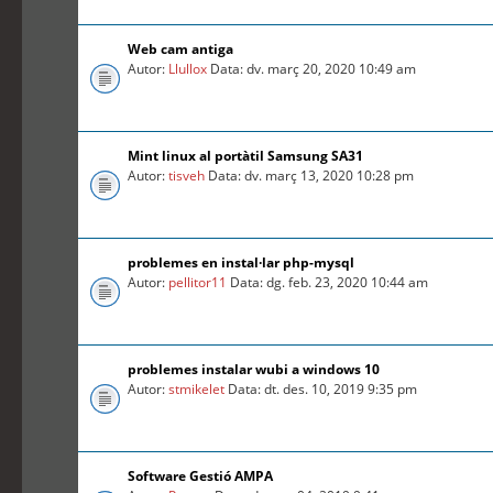
Web cam antiga
Autor:
Llullox
Data: dv. març 20, 2020 10:49 am
Mint linux al portàtil Samsung SA31
Autor:
tisveh
Data: dv. març 13, 2020 10:28 pm
problemes en instal·lar php-mysql
Autor:
pellitor11
Data: dg. feb. 23, 2020 10:44 am
problemes instalar wubi a windows 10
Autor:
stmikelet
Data: dt. des. 10, 2019 9:35 pm
Software Gestió AMPA