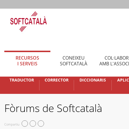
RECURSOS
CONEIXEU
COL·LABO
I SERVEIS
SOFTCATALÀ
AMB L'ASSOC
TRADUCTOR
CORRECTOR
DICCIONARIS
APLI
Fòrums de Softcatalà
Compartiu