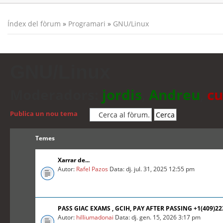
Índex del fòrum
»
Programari
»
GNU/Linux
GNU/Linux
Moderadors:
jordis
,
Andreu
,
cu
Publica un nou tema
Temes
Xarrar de...
Autor:
Rafel Pazos
Data: dj. jul. 31, 2025 12:55 pm
PASS GIAC EXAMS , GCIH, PAY AFTER PASSING +1(409)2
Autor:
hilliumadonai
Data: dj. gen. 15, 2026 3:17 pm