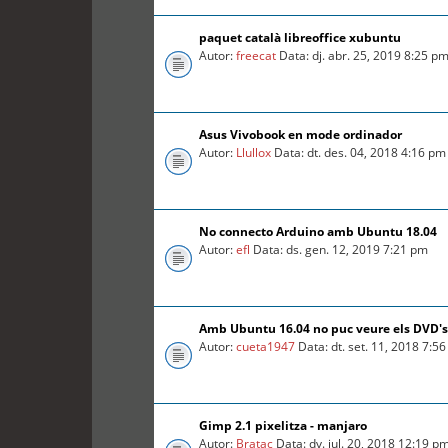
paquet català libreoffice xubuntu
Autor:
freecat
Data: dj. abr. 25, 2019 8:25 p
Asus Vivobook en mode ordinador
Autor:
Llullox
Data: dt. des. 04, 2018 4:16 pm
No connecto Arduino amb Ubuntu 18.04
Autor:
efl
Data: ds. gen. 12, 2019 7:21 pm
Amb Ubuntu 16.04 no puc veure els DVD's
Autor:
cueta1947
Data: dt. set. 11, 2018 7:5
Gimp 2.1 pixelitza - manjaro
Autor:
Bratac
Data: dv. jul. 20, 2018 12:19 p