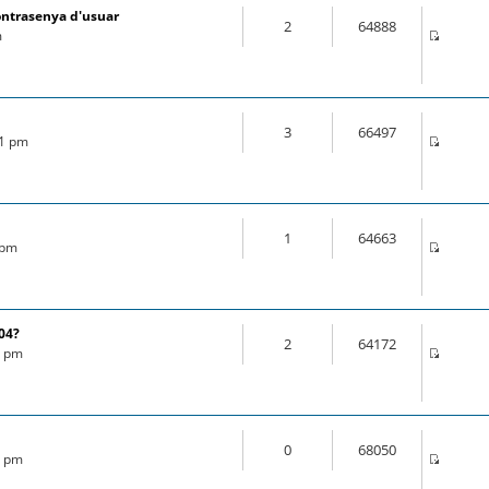
ontrasenya d'usuar
2
64888
m
3
66497
21 pm
1
64663
 pm
.04?
2
64172
6 pm
0
68050
8 pm