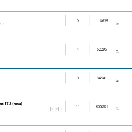
0
110635
 am
4
62295
0
84541
t 17.3 (rosa)
44
355201
1
2
3