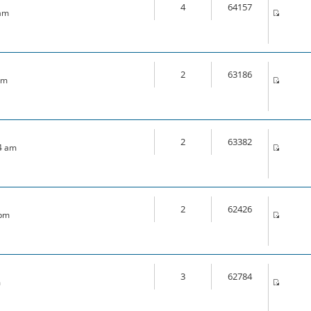
4
64157
 am
2
63186
pm
2
63382
44 am
2
62426
 pm
3
62784
m