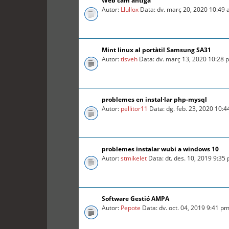
Web cam antiga
Autor:
Llullox
Data: dv. març 20, 2020 10:49
Mint linux al portàtil Samsung SA31
Autor:
tisveh
Data: dv. març 13, 2020 10:28 
problemes en instal·lar php-mysql
Autor:
pellitor11
Data: dg. feb. 23, 2020 10:
problemes instalar wubi a windows 10
Autor:
stmikelet
Data: dt. des. 10, 2019 9:35
Software Gestió AMPA
Autor:
Pepote
Data: dv. oct. 04, 2019 9:41 p