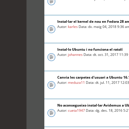
Instal·lar el kernel de nou en Fedora 28 a
Autor:
karles
Data: dv. maig 04, 2018 9:36 a
Instal·lo Ubuntu i no funciona el ratolí
Autor:
johannes
Data: dt. oct. 31, 2017 11:3
Canvia les carpetes d'usuari a Ubuntu 16.
Autor:
meduza11
Data: dt. jul. 11, 2017 12:
No aconsegueixo instal·lar Avidemux a U
Autor:
cueta1947
Data: dg. des. 18, 2016 5: