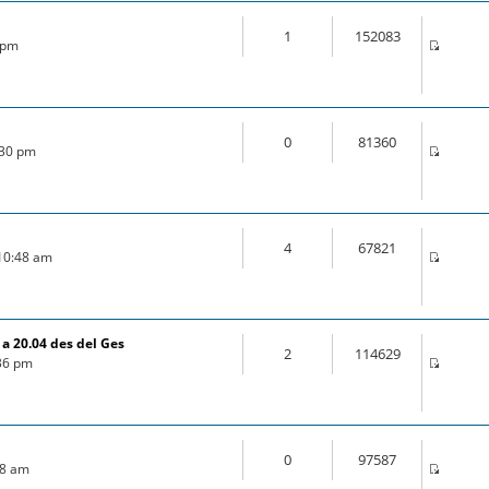
1
152083
5 pm
0
81360
:30 pm
4
67821
 10:48 am
a 20.04 des del Ges
2
114629
:36 pm
0
97587
:18 am