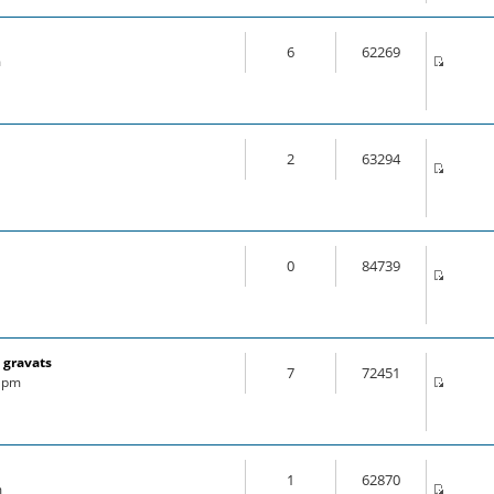
6
62269
m
2
63294
0
84739
 gravats
7
72451
6 pm
1
62870
m