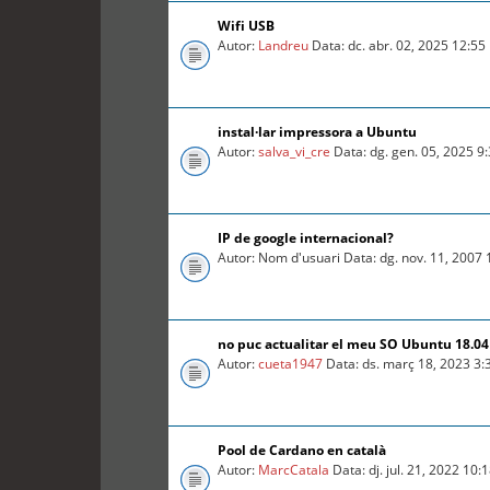
Wifi USB
Autor:
Landreu
Data: dc. abr. 02, 2025 12:5
instal·lar impressora a Ubuntu
Autor:
salva_vi_cre
Data: dg. gen. 05, 2025 9
IP de google internacional?
Autor: Nom d'usuari Data: dg. nov. 11, 2007
no puc actualitar el meu SO Ubuntu 18.04 
Autor:
cueta1947
Data: ds. març 18, 2023 3
Pool de Cardano en català
Autor:
MarcCatala
Data: dj. jul. 21, 2022 10