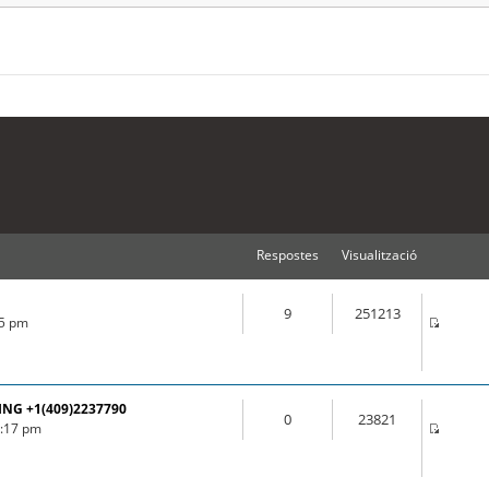
Respostes
Visualització
9
251213
55 pm
ING +1(409)2237790
0
23821
3:17 pm