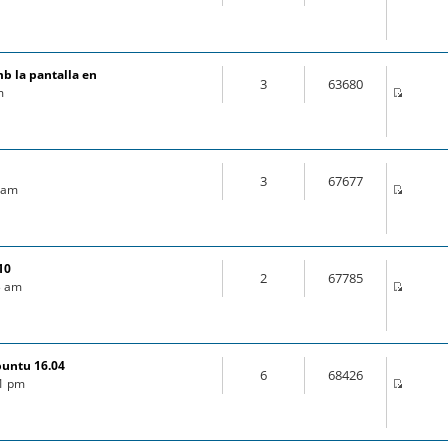
mb la pantalla en
3
63680
m
3
67677
9 am
10
2
67785
03 am
buntu 16.04
6
68426
21 pm