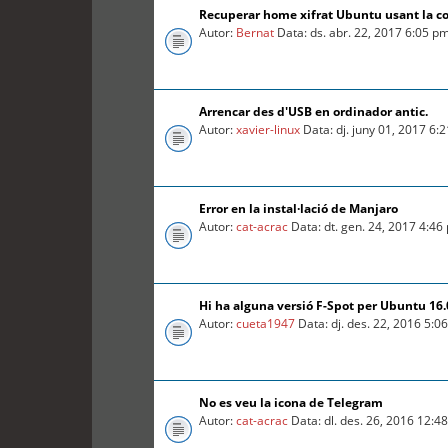
Recuperar home xifrat Ubuntu usant la c
Autor:
Bernat
Data: ds. abr. 22, 2017 6:05 p
Arrencar des d'USB en ordinador antic.
Autor:
xavier-linux
Data: dj. juny 01, 2017 6:
Error en la instal·lació de Manjaro
Autor:
cat-acrac
Data: dt. gen. 24, 2017 4:46
Hi ha alguna versió F-Spot per Ubuntu 16
Autor:
cueta1947
Data: dj. des. 22, 2016 5:0
No es veu la icona de Telegram
Autor:
cat-acrac
Data: dl. des. 26, 2016 12:4