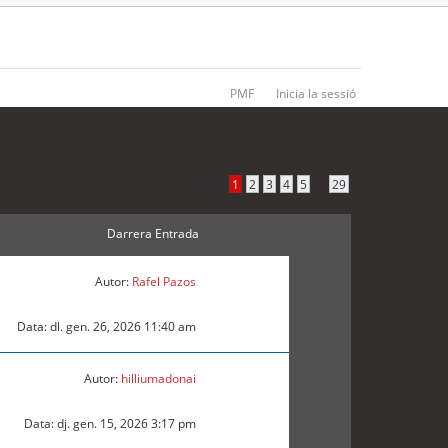
PMF
Inicia la sessió
1416 temes •
Pàgina
1
de
29
•
...
1
2
3
4
5
29
Darrera Entrada
Autor:
Rafel Pazos
Data: dl. gen. 26, 2026 11:40 am
Autor:
hilliumadonai
Data: dj. gen. 15, 2026 3:17 pm