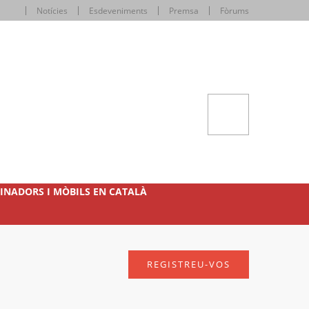
Notícies
Esdeveniments
Premsa
Fòrums
INADORS I MÒBILS EN CATALÀ
REGISTREU-VOS