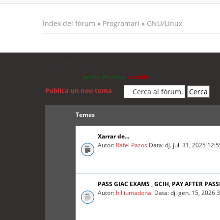
Índex del fòrum
»
Programari
»
GNU/Linux
GNU/Linux
Moderadors:
jordis
,
Andreu
,
cubells
Publica un nou tema
Temes
Xarrar de...
Autor:
Rafel Pazos
Data: dj. jul. 31, 2025 12:
PASS GIAC EXAMS , GCIH, PAY AFTER PASS
Autor:
hilliumadonai
Data: dj. gen. 15, 2026 