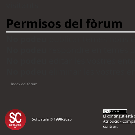
visitants
Permisos del fòrum
No podeu
publicar temes nous 
No podeu
respondre en temes d
No podeu
editar les vostres en
No podeu
eliminar les vostres 
Índex del fòrum
El contingut està d
Softcatalà © 1998-
2026
Atribució - Compar
contrari.