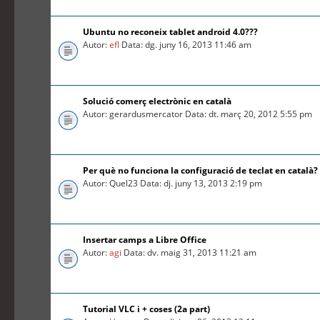
Ubuntu no reconeix tablet android 4.0???
Autor:
efl
Data: dg. juny 16, 2013 11:46 am
Solució comerç electrònic en català
Autor: gerardusmercator Data: dt. març 20, 2012 5:55 pm
Per què no funciona la configuració de teclat en català?
Autor: Quel23 Data: dj. juny 13, 2013 2:19 pm
Insertar camps a Libre Office
Autor:
agi
Data: dv. maig 31, 2013 11:21 am
Tutorial VLC i + coses (2a part)