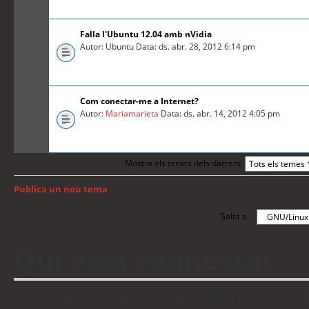
Falla l'Ubuntu 12.04 amb nVidia
Autor: Ubuntu Data: ds. abr. 28, 2012 6:14 pm
Com conectar-me a Internet?
Autor:
Mariamarieta
Data: ds. abr. 14, 2012 4:05 pm
Mostra els temes dels darrers:
Anterior
Publica un nou tema
Torna a: Índex del fòrum
Salta a :
Qui està connectat
Usuaris navegant en aquest fòrum: