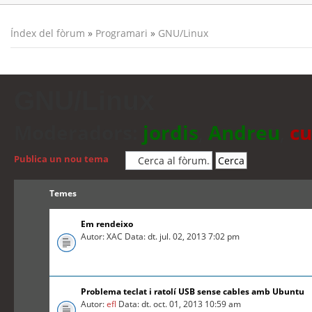
Índex del fòrum
»
Programari
»
GNU/Linux
GNU/Linux
Moderadors:
jordis
,
Andreu
,
cu
Publica un nou tema
Temes
Em rendeixo
Autor: XAC Data: dt. jul. 02, 2013 7:02 pm
Problema teclat i ratolí USB sense cables amb Ubuntu
Autor:
efl
Data: dt. oct. 01, 2013 10:59 am