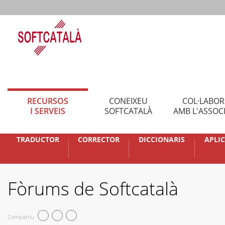
RECURSOS
CONEIXEU
COL·LABO
I SERVEIS
SOFTCATALÀ
AMB L'ASSOC
TRADUCTOR
CORRECTOR
DICCIONARIS
APLI
Fòrums de Softcatalà
Compartiu