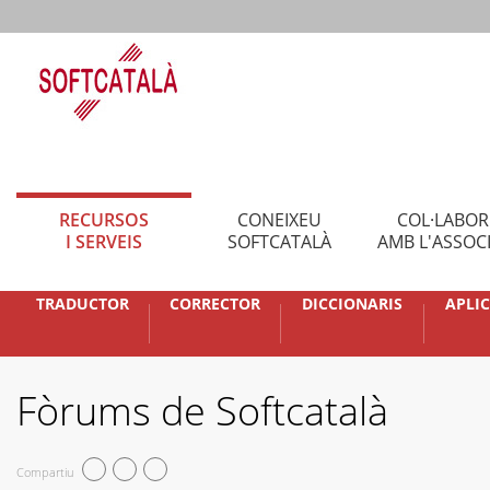
RECURSOS
CONEIXEU
COL·LABO
I SERVEIS
SOFTCATALÀ
AMB L'ASSOC
TRADUCTOR
CORRECTOR
DICCIONARIS
APLI
Fòrums de Softcatalà
Compartiu