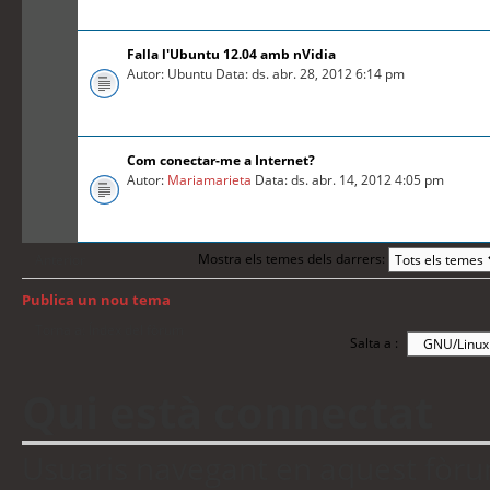
Falla l'Ubuntu 12.04 amb nVidia
Autor: Ubuntu Data: ds. abr. 28, 2012 6:14 pm
Com conectar-me a Internet?
Autor:
Mariamarieta
Data: ds. abr. 14, 2012 4:05 pm
Mostra els temes dels darrers:
Anterior
Publica un nou tema
Torna a: Índex del fòrum
Salta a :
Qui està connectat
Usuaris navegant en aquest fòrum: