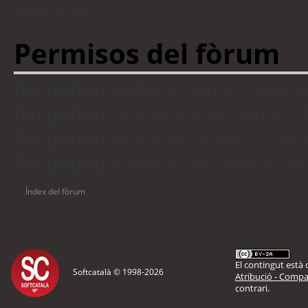
visitants
Permisos del fòrum
No podeu
publicar temes nous 
No podeu
respondre en temes d
No podeu
editar les vostres en
No podeu
eliminar les vostres 
Índex del fòrum
El contingut està d
Softcatalà © 1998-
2026
Atribució - Compar
contrari.