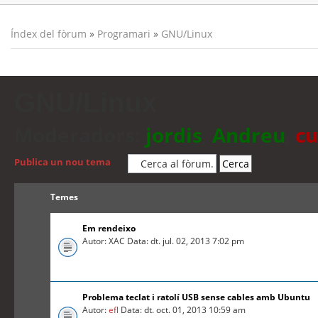
Índex del fòrum
»
Programari
»
GNU/Linux
GNU/Linux
Moderadors:
jordis
,
Andreu
,
cu
Publica un nou tema
Temes
Em rendeixo
Autor: XAC Data: dt. jul. 02, 2013 7:02 pm
Problema teclat i ratolí USB sense cables amb Ubuntu
Autor:
efl
Data: dt. oct. 01, 2013 10:59 am