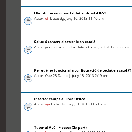
Ubuntu no reconeix tablet android 4.0???
Autor:
efl
Data: dg. juny 16, 2013 11:46 am
Solució comerç electrònic en català
Autor: gerardusmercator Data: dt. març 20, 2012 5:55 pm
Per què no funciona la configuració de teclat en català?
Autor: Quel23 Data: dj. juny 13, 2013 2:19 pm
Insertar camps a Libre Office
Autor:
agi
Data: dv. maig 31, 2013 11:21 am
Tutorial VLC i + coses (2a part)