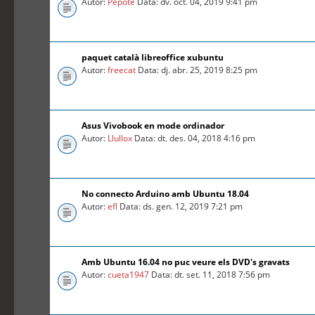
Autor:
Pepote
Data: dv. oct. 04, 2019 9:41 pm
paquet català libreoffice xubuntu
Autor:
freecat
Data: dj. abr. 25, 2019 8:25 pm
Asus Vivobook en mode ordinador
Autor:
Llullox
Data: dt. des. 04, 2018 4:16 pm
No connecto Arduino amb Ubuntu 18.04
Autor:
efl
Data: ds. gen. 12, 2019 7:21 pm
Amb Ubuntu 16.04 no puc veure els DVD's gravats
Autor:
cueta1947
Data: dt. set. 11, 2018 7:56 pm