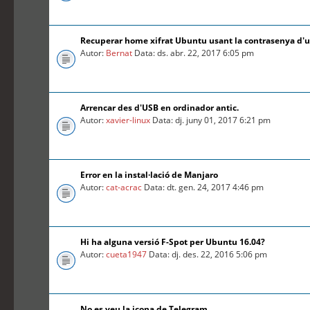
Recuperar home xifrat Ubuntu usant la contrasenya d'
Autor:
Bernat
Data: ds. abr. 22, 2017 6:05 pm
Arrencar des d'USB en ordinador antic.
Autor:
xavier-linux
Data: dj. juny 01, 2017 6:21 pm
Error en la instal·lació de Manjaro
Autor:
cat-acrac
Data: dt. gen. 24, 2017 4:46 pm
Hi ha alguna versió F-Spot per Ubuntu 16.04?
Autor:
cueta1947
Data: dj. des. 22, 2016 5:06 pm
No es veu la icona de Telegram