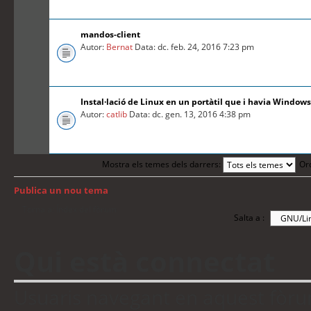
mandos-client
Autor:
Bernat
Data: dc. feb. 24, 2016 7:23 pm
Instal·lació de Linux en un portàtil que i havia Windows
Autor:
catlib
Data: dc. gen. 13, 2016 4:38 pm
Mostra els temes dels darrers:
Or
Publica un nou tema
Torna a: Índex del fòrum
Salta a :
Qui està connectat
Usuaris navegant en aquest fòrum: