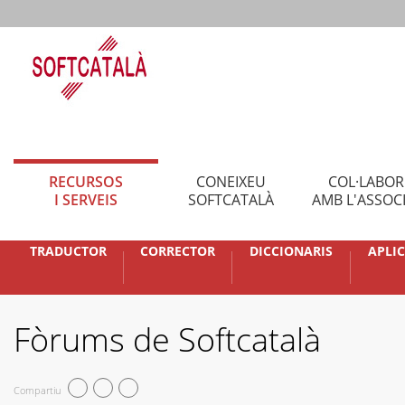
RECURSOS
CONEIXEU
COL·LABO
I SERVEIS
SOFTCATALÀ
AMB L'ASSOC
TRADUCTOR
CORRECTOR
DICCIONARIS
APLI
Fòrums de Softcatalà
Compartiu