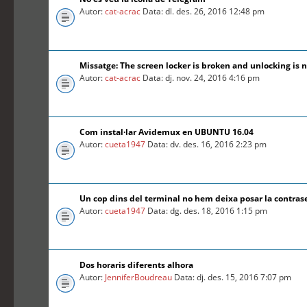
Autor:
cat-acrac
Data: dl. des. 26, 2016 12:48 pm
Missatge: The screen locker is broken and unlocking is n
Autor:
cat-acrac
Data: dj. nov. 24, 2016 4:16 pm
Com instal·lar Avidemux en UBUNTU 16.04
Autor:
cueta1947
Data: dv. des. 16, 2016 2:23 pm
Un cop dins del terminal no hem deixa posar la contra
Autor:
cueta1947
Data: dg. des. 18, 2016 1:15 pm
Dos horaris diferents alhora
Autor:
JenniferBoudreau
Data: dj. des. 15, 2016 7:07 pm