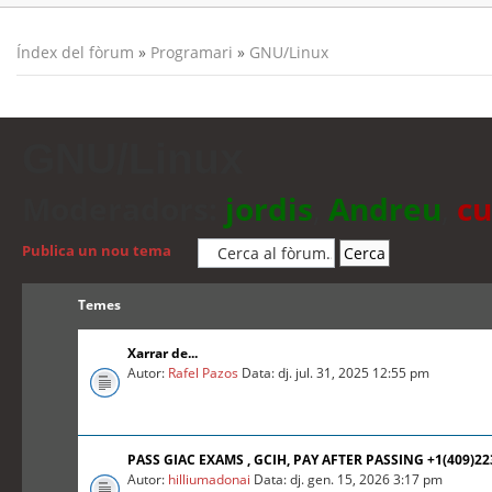
Índex del fòrum
»
Programari
»
GNU/Linux
GNU/Linux
Moderadors:
jordis
,
Andreu
,
cu
Publica un nou tema
Temes
Xarrar de...
Autor:
Rafel Pazos
Data: dj. jul. 31, 2025 12:55 pm
PASS GIAC EXAMS , GCIH, PAY AFTER PASSING +1(409)2
Autor:
hilliumadonai
Data: dj. gen. 15, 2026 3:17 pm