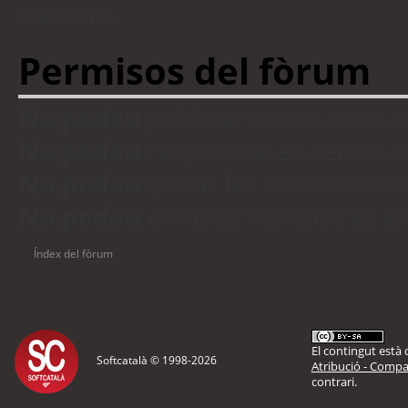
visitants
Permisos del fòrum
No podeu
publicar temes nous 
No podeu
respondre en temes d
No podeu
editar les vostres en
No podeu
eliminar les vostres 
Índex del fòrum
El contingut està d
Softcatalà © 1998-
2026
Atribució - Compar
contrari.