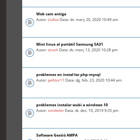
Web cam antiga
Autor:
Llullox
Data: dv. març 20, 2020 10:49 am
Mint linux al portàtil Samsung SA31
Autor:
tisveh
Data: dv. març 13, 2020 10:28 pm
problemes en instal·lar php-mysql
Autor:
pellitor11
Data: dg. feb. 23, 2020 10:44 am
problemes instalar wubi a windows 10
Autor:
stmikelet
Data: dt. des. 10, 2019 9:35 pm
Software Gestió AMPA