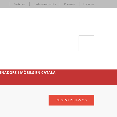
Notícies
Esdeveniments
Premsa
Fòrums
INADORS I MÒBILS EN CATALÀ
REGISTREU-VOS