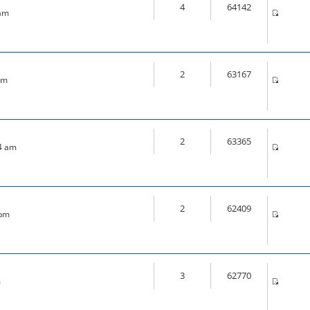
4
64142
 am
2
63167
pm
2
63365
44 am
2
62409
 pm
3
62770
m