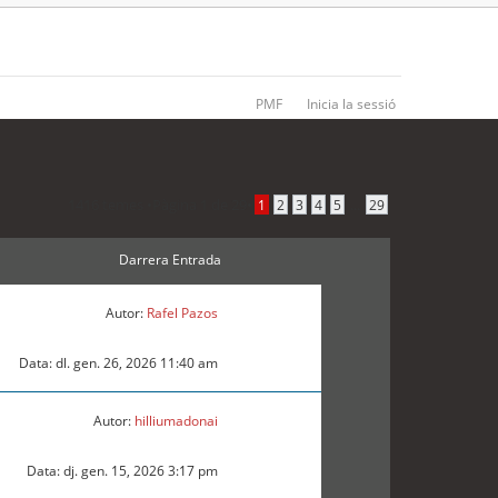
PMF
Inicia la sessió
1416 temes •
Pàgina
1
de
29
•
...
1
2
3
4
5
29
Darrera Entrada
Autor:
Rafel Pazos
Data: dl. gen. 26, 2026 11:40 am
Autor:
hilliumadonai
Data: dj. gen. 15, 2026 3:17 pm