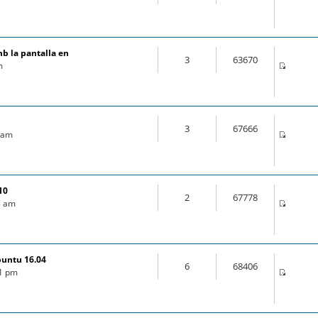
mb la pantalla en
3
63670
m
3
67666
9 am
10
2
67778
03 am
buntu 16.04
6
68406
21 pm