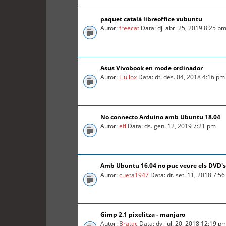
paquet català libreoffice xubuntu
Autor:
freecat
Data: dj. abr. 25, 2019 8:25 p
Asus Vivobook en mode ordinador
Autor:
Llullox
Data: dt. des. 04, 2018 4:16 pm
No connecto Arduino amb Ubuntu 18.04
Autor:
efl
Data: ds. gen. 12, 2019 7:21 pm
Amb Ubuntu 16.04 no puc veure els DVD's
Autor:
cueta1947
Data: dt. set. 11, 2018 7:5
Gimp 2.1 pixelitza - manjaro
Autor:
Bratac
Data: dv. jul. 20, 2018 12:19 p