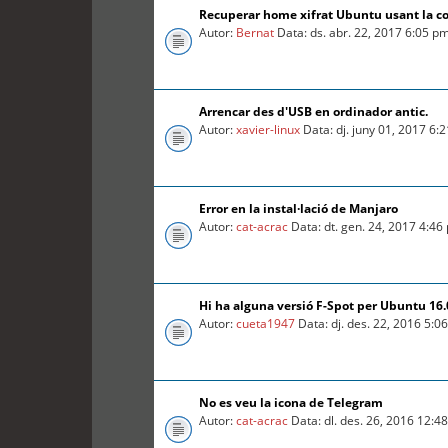
Recuperar home xifrat Ubuntu usant la c
Autor:
Bernat
Data: ds. abr. 22, 2017 6:05 p
Arrencar des d'USB en ordinador antic.
Autor:
xavier-linux
Data: dj. juny 01, 2017 6:
Error en la instal·lació de Manjaro
Autor:
cat-acrac
Data: dt. gen. 24, 2017 4:46
Hi ha alguna versió F-Spot per Ubuntu 16
Autor:
cueta1947
Data: dj. des. 22, 2016 5:0
No es veu la icona de Telegram
Autor:
cat-acrac
Data: dl. des. 26, 2016 12:4