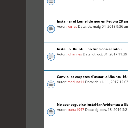
Instal·lar el kernel de nou en Fedora 28 a
Autor:
karles
Data: dv. maig 04, 2018 9:36 a
Instal·lo Ubuntu i no funciona el ratolí
Autor:
johannes
Data: dt. oct. 31, 2017 11:3
Canvia les carpetes d'usuari a Ubuntu 16.
Autor:
meduza11
Data: dt. jul. 11, 2017 12:
No aconsegueixo instal·lar Avidemux a U
Autor:
cueta1947
Data: dg. des. 18, 2016 5: