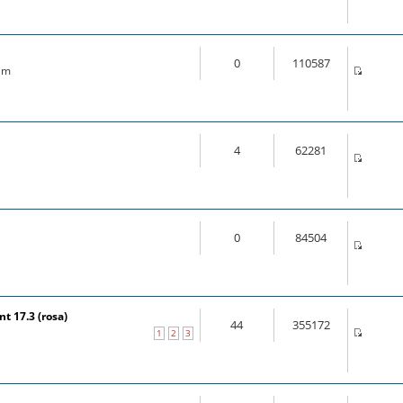
0
110587
 am
4
62281
0
84504
t 17.3 (rosa)
44
355172
1
2
3