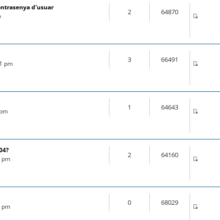
ontrasenya d'usuar
2
64870
m
3
66491
21 pm
1
64643
 pm
.04?
2
64160
6 pm
0
68029
8 pm