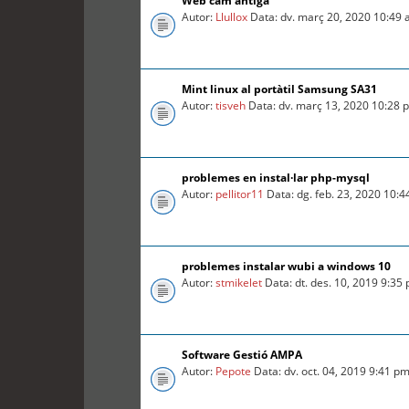
Web cam antiga
Autor:
Llullox
Data: dv. març 20, 2020 10:49
Mint linux al portàtil Samsung SA31
Autor:
tisveh
Data: dv. març 13, 2020 10:28 
problemes en instal·lar php-mysql
Autor:
pellitor11
Data: dg. feb. 23, 2020 10:
problemes instalar wubi a windows 10
Autor:
stmikelet
Data: dt. des. 10, 2019 9:35
Software Gestió AMPA
Autor:
Pepote
Data: dv. oct. 04, 2019 9:41 p