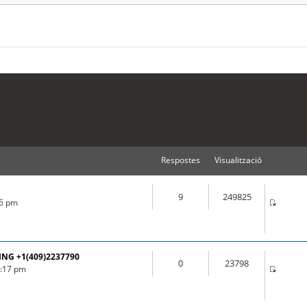
Respostes
Visualització
9
249825
55 pm
ING +1(409)2237790
0
23798
3:17 pm