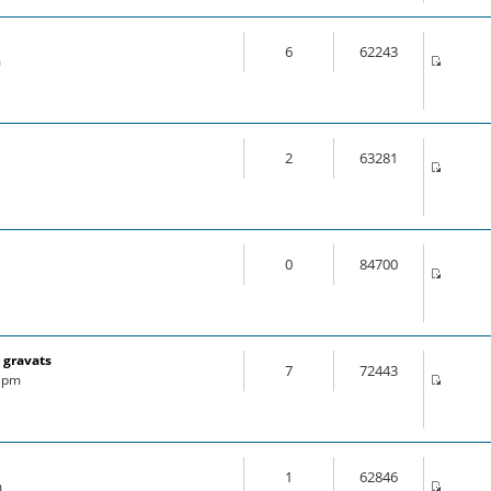
6
62243
m
2
63281
0
84700
 gravats
7
72443
6 pm
1
62846
m