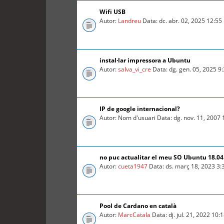
Wifi USB
Autor:
Landreu
Data: dc. abr. 02, 2025 12:5
instal·lar impressora a Ubuntu
Autor:
salva_vi_cre
Data: dg. gen. 05, 2025 9
IP de google internacional?
Autor: Nom d'usuari Data: dg. nov. 11, 2007
no puc actualitar el meu SO Ubuntu 18.04 
Autor:
cueta1947
Data: ds. març 18, 2023 3
Pool de Cardano en català
Autor:
MarcCatala
Data: dj. jul. 21, 2022 10