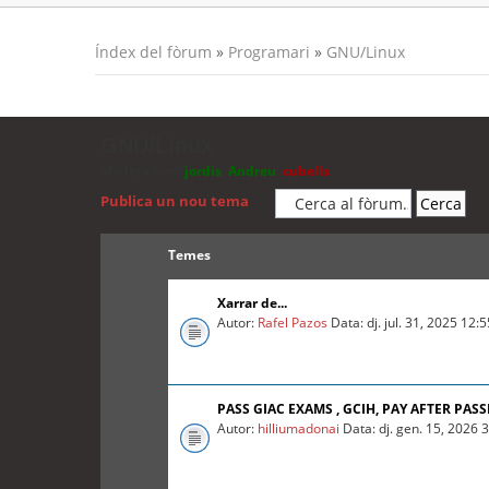
Índex del fòrum
»
Programari
»
GNU/Linux
GNU/Linux
Moderadors:
jordis
,
Andreu
,
cubells
Publica un nou tema
Temes
Xarrar de...
Autor:
Rafel Pazos
Data: dj. jul. 31, 2025 12:
PASS GIAC EXAMS , GCIH, PAY AFTER PASS
Autor:
hilliumadonai
Data: dj. gen. 15, 2026 