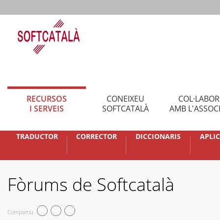
RECURSOS
CONEIXEU
COL·LABO
I SERVEIS
SOFTCATALÀ
AMB L'ASSOC
TRADUCTOR
CORRECTOR
DICCIONARIS
APLI
Fòrums de Softcatalà
Compartiu