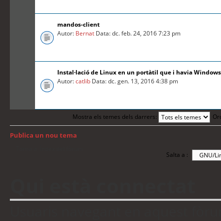
mandos-client
Autor:
Bernat
Data: dc. feb. 24, 2016 7:23 pm
Instal·lació de Linux en un portàtil que i havia Windows
Autor:
catlib
Data: dc. gen. 13, 2016 4:38 pm
Mostra els temes dels darrers:
Or
Publica un nou tema
Torna a: Índex del fòrum
Salta a :
Qui està connectat
Usuaris navegant en aquest fòrum: