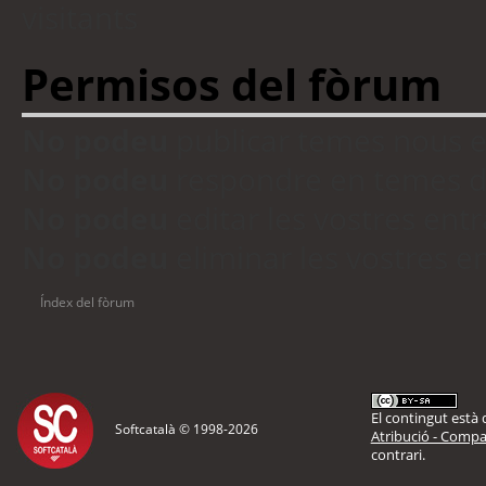
visitants
Permisos del fòrum
No podeu
publicar temes nous 
No podeu
respondre en temes d
No podeu
editar les vostres en
No podeu
eliminar les vostres 
Índex del fòrum
El contingut està d
Softcatalà © 1998-
2026
Atribució - Compar
contrari.