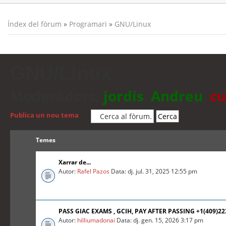
Índex del fòrum
»
Programari
»
GNU/Linux
GNU/Linux
Moderadors:
jordis
,
Andreu
,
cu
Publica un nou tema
Temes
Xarrar de...
Autor:
Rafel Pazos
Data: dj. jul. 31, 2025 12:55 pm
PASS GIAC EXAMS , GCIH, PAY AFTER PASSING +1(409)2
Autor:
hilliumadonai
Data: dj. gen. 15, 2026 3:17 pm