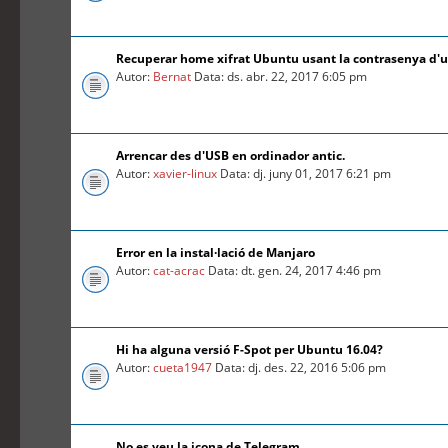
Recuperar home xifrat Ubuntu usant la contrasenya d'
Autor:
Bernat
Data: ds. abr. 22, 2017 6:05 pm
Arrencar des d'USB en ordinador antic.
Autor:
xavier-linux
Data: dj. juny 01, 2017 6:21 pm
Error en la instal·lació de Manjaro
Autor:
cat-acrac
Data: dt. gen. 24, 2017 4:46 pm
Hi ha alguna versió F-Spot per Ubuntu 16.04?
Autor:
cueta1947
Data: dj. des. 22, 2016 5:06 pm
No es veu la icona de Telegram