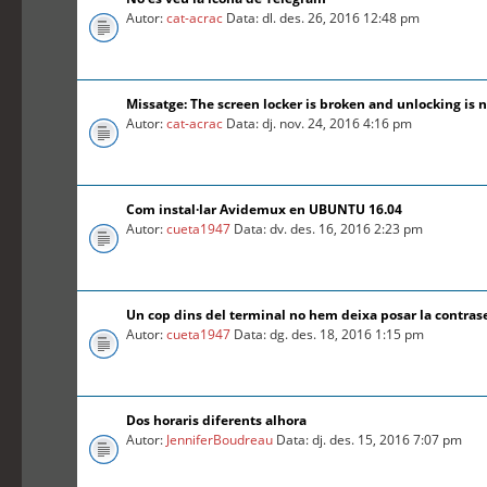
Autor:
cat-acrac
Data: dl. des. 26, 2016 12:48 pm
Missatge: The screen locker is broken and unlocking is n
Autor:
cat-acrac
Data: dj. nov. 24, 2016 4:16 pm
Com instal·lar Avidemux en UBUNTU 16.04
Autor:
cueta1947
Data: dv. des. 16, 2016 2:23 pm
Un cop dins del terminal no hem deixa posar la contra
Autor:
cueta1947
Data: dg. des. 18, 2016 1:15 pm
Dos horaris diferents alhora
Autor:
JenniferBoudreau
Data: dj. des. 15, 2016 7:07 pm