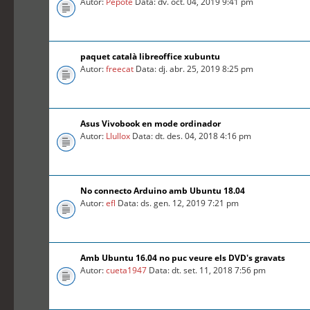
Autor:
Pepote
Data: dv. oct. 04, 2019 9:41 pm
paquet català libreoffice xubuntu
Autor:
freecat
Data: dj. abr. 25, 2019 8:25 pm
Asus Vivobook en mode ordinador
Autor:
Llullox
Data: dt. des. 04, 2018 4:16 pm
No connecto Arduino amb Ubuntu 18.04
Autor:
efl
Data: ds. gen. 12, 2019 7:21 pm
Amb Ubuntu 16.04 no puc veure els DVD's gravats
Autor:
cueta1947
Data: dt. set. 11, 2018 7:56 pm