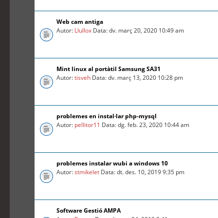
Web cam antiga
Autor:
Llullox
Data: dv. març 20, 2020 10:49 am
Mint linux al portàtil Samsung SA31
Autor:
tisveh
Data: dv. març 13, 2020 10:28 pm
problemes en instal·lar php-mysql
Autor:
pellitor11
Data: dg. feb. 23, 2020 10:44 am
problemes instalar wubi a windows 10
Autor:
stmikelet
Data: dt. des. 10, 2019 9:35 pm
Software Gestió AMPA