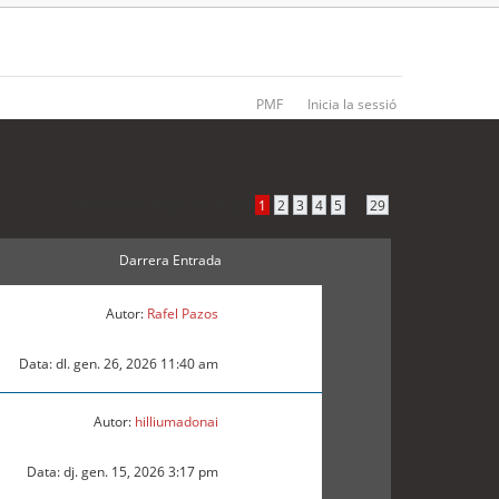
PMF
Inicia la sessió
1416 temes •
Pàgina
1
de
29
•
...
1
2
3
4
5
29
Darrera Entrada
Autor:
Rafel Pazos
Data: dl. gen. 26, 2026 11:40 am
Autor:
hilliumadonai
Data: dj. gen. 15, 2026 3:17 pm