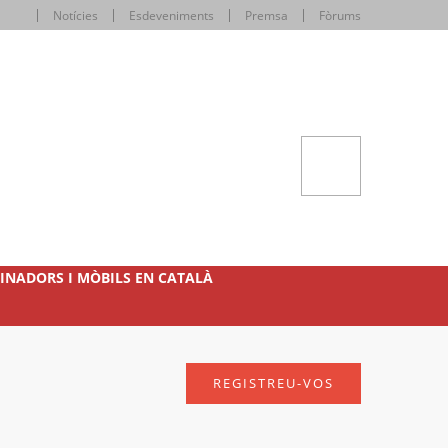
Notícies
Esdeveniments
Premsa
Fòrums
INADORS I MÒBILS EN CATALÀ
REGISTREU-VOS