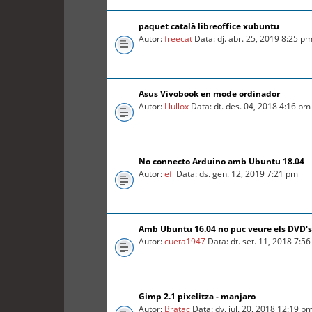
paquet català libreoffice xubuntu
Autor:
freecat
Data: dj. abr. 25, 2019 8:25 p
Asus Vivobook en mode ordinador
Autor:
Llullox
Data: dt. des. 04, 2018 4:16 pm
No connecto Arduino amb Ubuntu 18.04
Autor:
efl
Data: ds. gen. 12, 2019 7:21 pm
Amb Ubuntu 16.04 no puc veure els DVD's
Autor:
cueta1947
Data: dt. set. 11, 2018 7:5
Gimp 2.1 pixelitza - manjaro
Autor:
Bratac
Data: dv. jul. 20, 2018 12:19 p