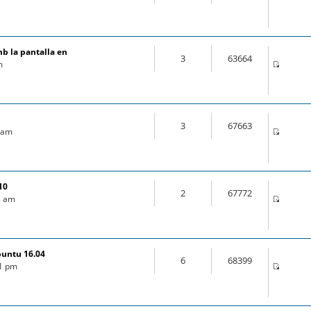
mb la pantalla en
3
63664
m
3
67663
9 am
10
2
67772
03 am
buntu 16.04
6
68399
21 pm