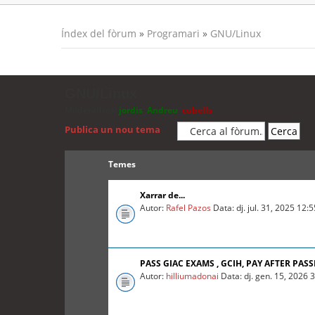
Índex del fòrum
»
Programari
»
GNU/Linux
GNU/Linux
Moderadors:
jordis
,
Andreu
,
cubells
Publica un nou tema
Temes
Xarrar de...
Autor:
Rafel Pazos
Data: dj. jul. 31, 2025 12:
PASS GIAC EXAMS , GCIH, PAY AFTER PASS
Autor:
hilliumadonai
Data: dj. gen. 15, 2026 