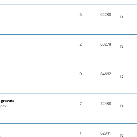
6
62238
m
2
63278
0
84662
 gravats
7
72438
6 pm
1
62841
m