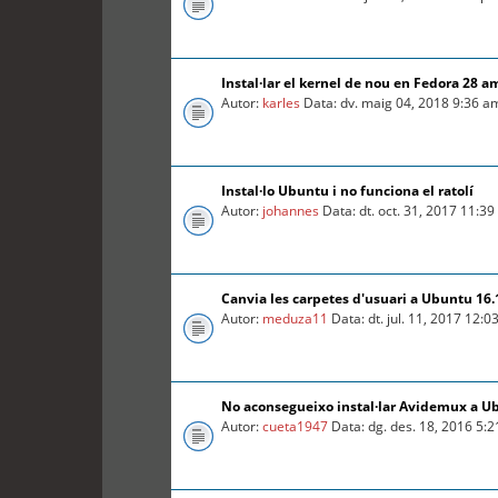
Instal·lar el kernel de nou en Fedora 28 a
Autor:
karles
Data: dv. maig 04, 2018 9:36 a
Instal·lo Ubuntu i no funciona el ratolí
Autor:
johannes
Data: dt. oct. 31, 2017 11:3
Canvia les carpetes d'usuari a Ubuntu 16.
Autor:
meduza11
Data: dt. jul. 11, 2017 12:
No aconsegueixo instal·lar Avidemux a U
Autor:
cueta1947
Data: dg. des. 18, 2016 5: