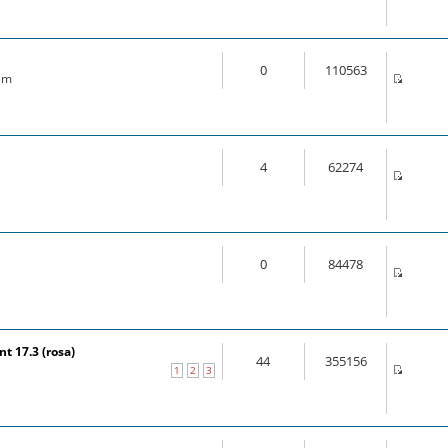
0
110563
 am
4
62274
0
84478
t 17.3 (rosa)
44
355156
1
2
3