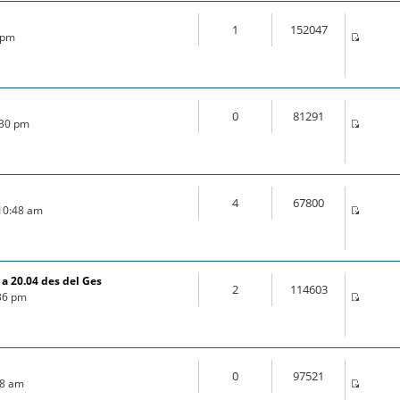
1
152047
5 pm
0
81291
:30 pm
4
67800
 10:48 am
a 20.04 des del Ges
2
114603
:36 pm
0
97521
:18 am