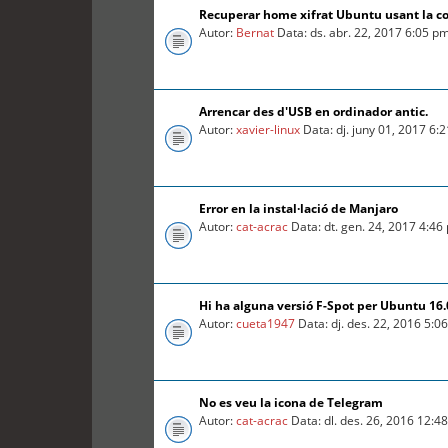
Recuperar home xifrat Ubuntu usant la c
Autor:
Bernat
Data: ds. abr. 22, 2017 6:05 p
Arrencar des d'USB en ordinador antic.
Autor:
xavier-linux
Data: dj. juny 01, 2017 6:
Error en la instal·lació de Manjaro
Autor:
cat-acrac
Data: dt. gen. 24, 2017 4:46
Hi ha alguna versió F-Spot per Ubuntu 16
Autor:
cueta1947
Data: dj. des. 22, 2016 5:0
No es veu la icona de Telegram
Autor:
cat-acrac
Data: dl. des. 26, 2016 12:4