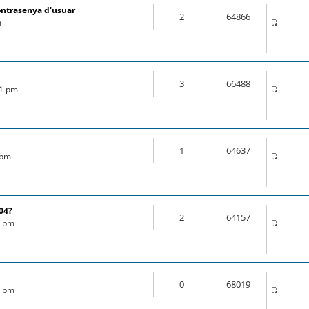
ontrasenya d'usuar
2
64866
m
3
66488
21 pm
1
64637
 pm
.04?
2
64157
6 pm
0
68019
8 pm