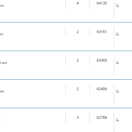
4
64135
 am
2
63161
pm
2
63360
44 am
2
62406
 pm
3
62768
m