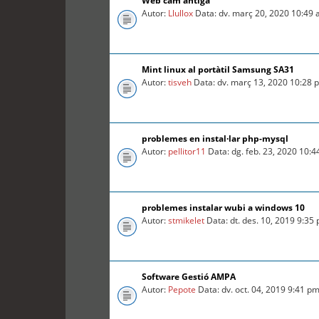
Web cam antiga
Autor:
Llullox
Data: dv. març 20, 2020 10:49
Mint linux al portàtil Samsung SA31
Autor:
tisveh
Data: dv. març 13, 2020 10:28 
problemes en instal·lar php-mysql
Autor:
pellitor11
Data: dg. feb. 23, 2020 10:
problemes instalar wubi a windows 10
Autor:
stmikelet
Data: dt. des. 10, 2019 9:35
Software Gestió AMPA
Autor:
Pepote
Data: dv. oct. 04, 2019 9:41 p