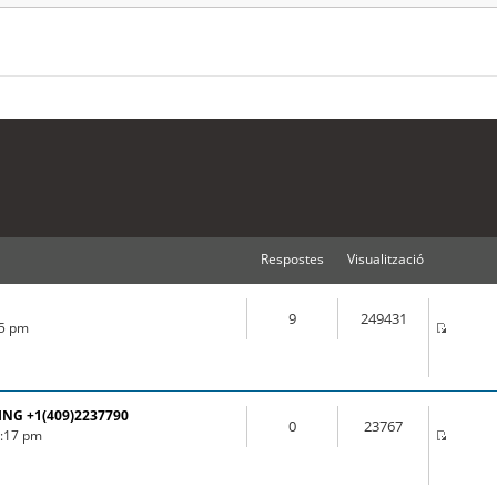
Respostes
Visualització
9
249431
55 pm
ING +1(409)2237790
0
23767
3:17 pm