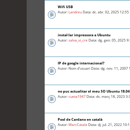
Wifi USB
Autor:
Landreu
Data: dc. abr. 02, 2025 12:5
instal·lar impressora a Ubuntu
Autor:
salva_vi_cre
Data: dg. gen. 05, 2025 9
IP de google internacional?
Autor: Nom d'usuari Data: dg. nov. 11, 2007
no puc actualitar el meu SO Ubuntu 18.04 
Autor:
cueta1947
Data: ds. març 18, 2023 3
Pool de Cardano en català
Autor:
MarcCatala
Data: dj. jul. 21, 2022 10