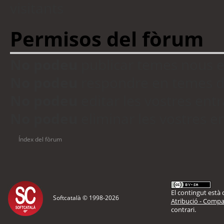
visitants
Permisos del fòrum
No podeu
publicar temes nous 
No podeu
respondre en temes d
No podeu
editar les vostres en
No podeu
eliminar les vostres 
Índex del fòrum
El contingut està d
Softcatalà © 1998-
2026
Atribució - Compar
contrari.