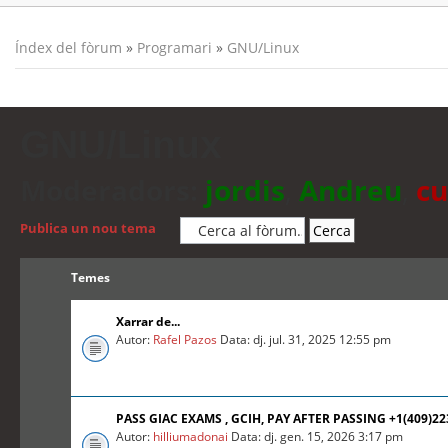
Índex del fòrum
»
Programari
»
GNU/Linux
GNU/Linux
Moderadors:
jordis
,
Andreu
,
cu
Publica un nou tema
Temes
Xarrar de...
Autor:
Rafel Pazos
Data: dj. jul. 31, 2025 12:55 pm
PASS GIAC EXAMS , GCIH, PAY AFTER PASSING +1(409)2
Autor:
hilliumadonai
Data: dj. gen. 15, 2026 3:17 pm