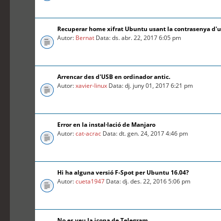
Recuperar home xifrat Ubuntu usant la contrasenya d'
Autor:
Bernat
Data: ds. abr. 22, 2017 6:05 pm
Arrencar des d'USB en ordinador antic.
Autor:
xavier-linux
Data: dj. juny 01, 2017 6:21 pm
Error en la instal·lació de Manjaro
Autor:
cat-acrac
Data: dt. gen. 24, 2017 4:46 pm
Hi ha alguna versió F-Spot per Ubuntu 16.04?
Autor:
cueta1947
Data: dj. des. 22, 2016 5:06 pm
No es veu la icona de Telegram