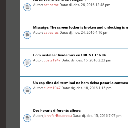
Autor:
cat-acrac
Data: dl. des. 26, 2016 12:48 pm
Missatge: The screen locker is broken and unlocking is n
Autor:
cat-acrac
Data: dj. nov. 24, 2016 4:16 pm
Com instal·lar Avidemux en UBUNTU 16.04
Autor:
cueta1947
Data: dv. des. 16, 2016 2:23 pm
Un cop dins del terminal no hem deixa posar la contra
Autor:
cueta1947
Data: dg. des. 18, 2016 1:15 pm
Dos horaris diferents alhora
Autor:
JenniferBoudreau
Data: dj. des. 15, 2016 7:07 pm