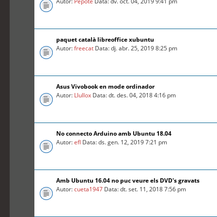
Autor:
Pepote
Data: dv. oct. 04, 2019 9:41 pm
paquet català libreoffice xubuntu
Autor:
freecat
Data: dj. abr. 25, 2019 8:25 pm
Asus Vivobook en mode ordinador
Autor:
Llullox
Data: dt. des. 04, 2018 4:16 pm
No connecto Arduino amb Ubuntu 18.04
Autor:
efl
Data: ds. gen. 12, 2019 7:21 pm
Amb Ubuntu 16.04 no puc veure els DVD's gravats
Autor:
cueta1947
Data: dt. set. 11, 2018 7:56 pm