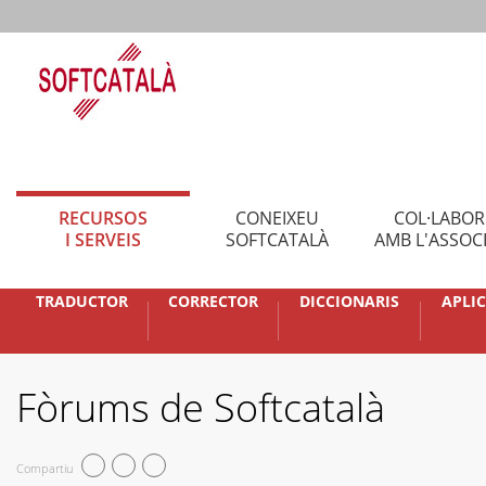
RECURSOS
CONEIXEU
COL·LABO
I SERVEIS
SOFTCATALÀ
AMB L'ASSOC
TRADUCTOR
CORRECTOR
DICCIONARIS
APLI
Fòrums de Softcatalà
Compartiu