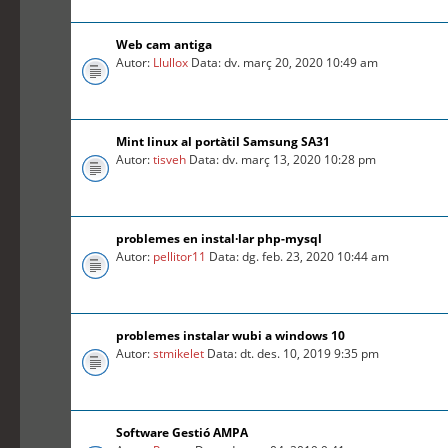
Web cam antiga
Autor:
Llullox
Data: dv. març 20, 2020 10:49 am
Mint linux al portàtil Samsung SA31
Autor:
tisveh
Data: dv. març 13, 2020 10:28 pm
problemes en instal·lar php-mysql
Autor:
pellitor11
Data: dg. feb. 23, 2020 10:44 am
problemes instalar wubi a windows 10
Autor:
stmikelet
Data: dt. des. 10, 2019 9:35 pm
Software Gestió AMPA