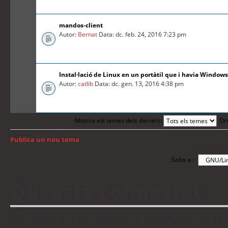
mandos-client
Autor:
Bernat
Data: dc. feb. 24, 2016 7:23 pm
Instal·lació de Linux en un portàtil que i havia Windows
Autor:
catlib
Data: dc. gen. 13, 2016 4:38 pm
Mostra els temes dels darrers:
Or
Publica un nou tema
Torna a: Índex del fòrum
Salta a :
Qui està connectat
Usuaris navegant en aquest fòrum: