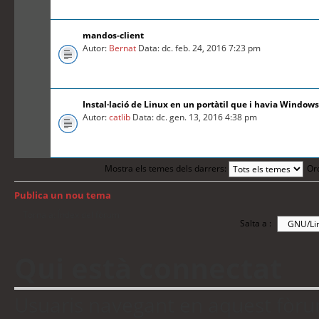
mandos-client
Autor:
Bernat
Data: dc. feb. 24, 2016 7:23 pm
Instal·lació de Linux en un portàtil que i havia Windows
Autor:
catlib
Data: dc. gen. 13, 2016 4:38 pm
Mostra els temes dels darrers:
Or
Publica un nou tema
Torna a: Índex del fòrum
Salta a :
Qui està connectat
Usuaris navegant en aquest fòrum: