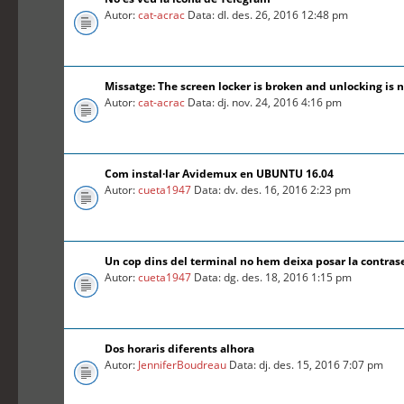
Autor:
cat-acrac
Data: dl. des. 26, 2016 12:48 pm
Missatge: The screen locker is broken and unlocking is n
Autor:
cat-acrac
Data: dj. nov. 24, 2016 4:16 pm
Com instal·lar Avidemux en UBUNTU 16.04
Autor:
cueta1947
Data: dv. des. 16, 2016 2:23 pm
Un cop dins del terminal no hem deixa posar la contra
Autor:
cueta1947
Data: dg. des. 18, 2016 1:15 pm
Dos horaris diferents alhora
Autor:
JenniferBoudreau
Data: dj. des. 15, 2016 7:07 pm