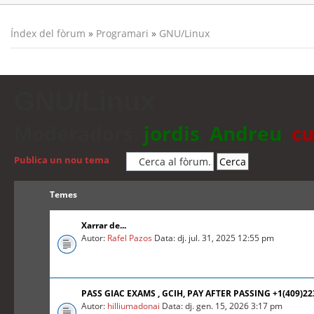
Índex del fòrum
»
Programari
»
GNU/Linux
GNU/Linux
Moderadors:
jordis
,
Andreu
,
cu
Publica un nou tema
Temes
Xarrar de...
Autor:
Rafel Pazos
Data: dj. jul. 31, 2025 12:55 pm
PASS GIAC EXAMS , GCIH, PAY AFTER PASSING +1(409)2
Autor:
hilliumadonai
Data: dj. gen. 15, 2026 3:17 pm