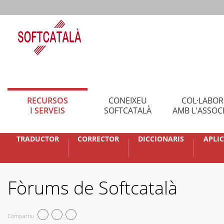
RECURSOS
CONEIXEU
COL·LABO
I SERVEIS
SOFTCATALÀ
AMB L'ASSOC
TRADUCTOR
CORRECTOR
DICCIONARIS
APLI
Fòrums de Softcatalà
Compartiu