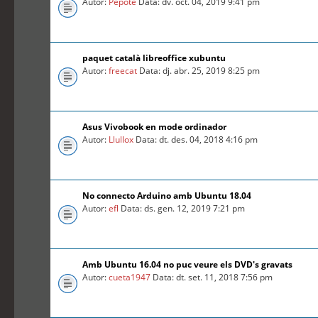
Autor:
Pepote
Data: dv. oct. 04, 2019 9:41 pm
paquet català libreoffice xubuntu
Autor:
freecat
Data: dj. abr. 25, 2019 8:25 pm
Asus Vivobook en mode ordinador
Autor:
Llullox
Data: dt. des. 04, 2018 4:16 pm
No connecto Arduino amb Ubuntu 18.04
Autor:
efl
Data: ds. gen. 12, 2019 7:21 pm
Amb Ubuntu 16.04 no puc veure els DVD's gravats
Autor:
cueta1947
Data: dt. set. 11, 2018 7:56 pm