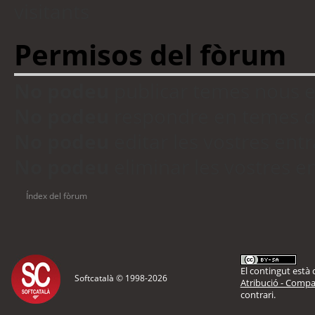
visitants
Permisos del fòrum
No podeu
publicar temes nous 
No podeu
respondre en temes d
No podeu
editar les vostres en
No podeu
eliminar les vostres 
Índex del fòrum
El contingut està d
Softcatalà © 1998-
2026
Atribució - Compar
contrari.