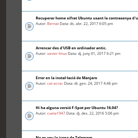
Recuperar home xifrat Ubuntu usant la contrasenya d'
Autor:
Bernat
Data: ds. abr. 22, 2017 6:05 pm
Arrencar des d'USB en ordinador antic.
Autor:
xavier-linux
Data: dj. juny 01, 2017 6:21 pm
Error en la instal·lació de Manjaro
Autor:
cat-acrac
Data: dt. gen. 24, 2017 4:46 pm
Hi ha alguna versió F-Spot per Ubuntu 16.04?
Autor:
cueta1947
Data: dj. des. 22, 2016 5:06 pm
No es veu la icona de Telegram