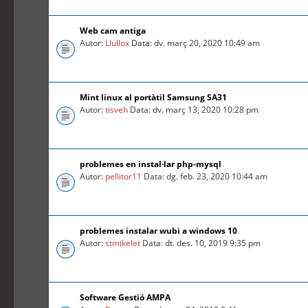
Web cam antiga
Autor:
Llullox
Data: dv. març 20, 2020 10:49 am
Mint linux al portàtil Samsung SA31
Autor:
tisveh
Data: dv. març 13, 2020 10:28 pm
problemes en instal·lar php-mysql
Autor:
pellitor11
Data: dg. feb. 23, 2020 10:44 am
problemes instalar wubi a windows 10
Autor:
stmikelet
Data: dt. des. 10, 2019 9:35 pm
Software Gestió AMPA