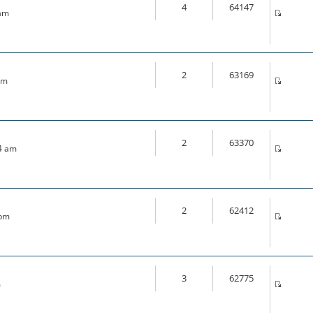
4
64147
 am
2
63169
pm
2
63370
44 am
2
62412
 pm
3
62775
m