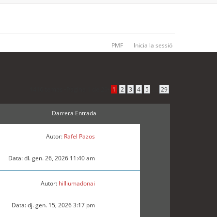
PMF
Inicia la sessió
1416 temes •
Pàgina
1
de
29
•
...
1
2
3
4
5
29
Darrera Entrada
Autor:
Rafel Pazos
Data: dl. gen. 26, 2026 11:40 am
Autor:
hilliumadonai
Data: dj. gen. 15, 2026 3:17 pm