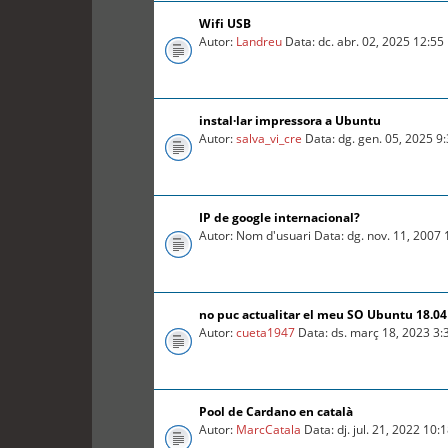
Wifi USB
Autor:
Landreu
Data: dc. abr. 02, 2025 12:5
instal·lar impressora a Ubuntu
Autor:
salva_vi_cre
Data: dg. gen. 05, 2025 9
IP de google internacional?
Autor: Nom d'usuari Data: dg. nov. 11, 2007
no puc actualitar el meu SO Ubuntu 18.04 
Autor:
cueta1947
Data: ds. març 18, 2023 3
Pool de Cardano en català
Autor:
MarcCatala
Data: dj. jul. 21, 2022 10