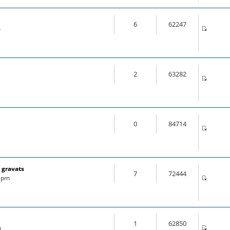
6
62247
m
2
63282
0
84714
 gravats
7
72444
6 pm
1
62850
m