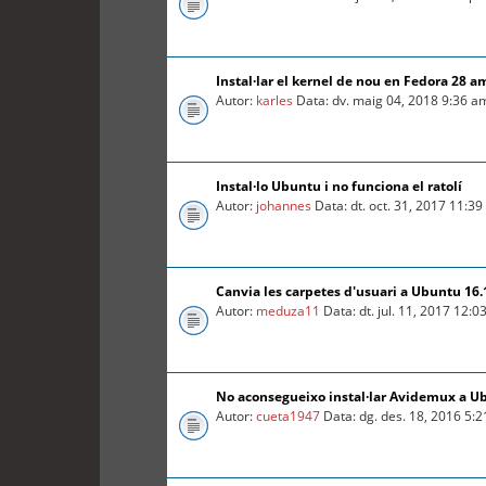
Instal·lar el kernel de nou en Fedora 28 a
Autor:
karles
Data: dv. maig 04, 2018 9:36 a
Instal·lo Ubuntu i no funciona el ratolí
Autor:
johannes
Data: dt. oct. 31, 2017 11:3
Canvia les carpetes d'usuari a Ubuntu 16.
Autor:
meduza11
Data: dt. jul. 11, 2017 12:
No aconsegueixo instal·lar Avidemux a U
Autor:
cueta1947
Data: dg. des. 18, 2016 5: