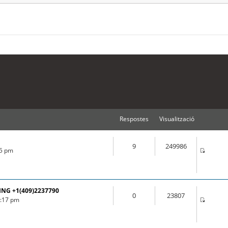
Respostes
Visualització
9
249986
55 pm
ING +1(409)2237790
0
23807
3:17 pm