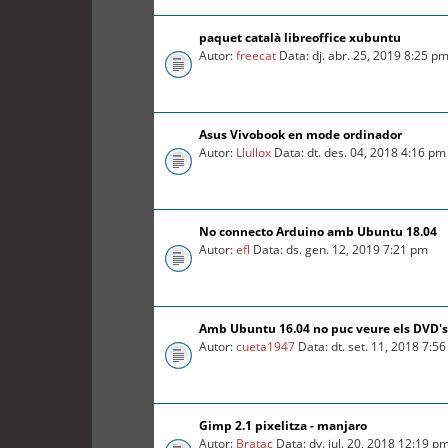
paquet català libreoffice xubuntu
Autor:
freecat
Data: dj. abr. 25, 2019 8:25 p
Asus Vivobook en mode ordinador
Autor:
Llullox
Data: dt. des. 04, 2018 4:16 pm
No connecto Arduino amb Ubuntu 18.04
Autor:
efl
Data: ds. gen. 12, 2019 7:21 pm
Amb Ubuntu 16.04 no puc veure els DVD's
Autor:
cueta1947
Data: dt. set. 11, 2018 7:5
Gimp 2.1 pixelitza - manjaro
Autor:
Bratac
Data: dv. jul. 20, 2018 12:19 p