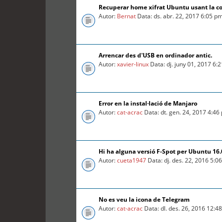
Recuperar home xifrat Ubuntu usant la c
Autor:
Bernat
Data: ds. abr. 22, 2017 6:05 p
Arrencar des d'USB en ordinador antic.
Autor:
xavier-linux
Data: dj. juny 01, 2017 6:
Error en la instal·lació de Manjaro
Autor:
cat-acrac
Data: dt. gen. 24, 2017 4:46
Hi ha alguna versió F-Spot per Ubuntu 16
Autor:
cueta1947
Data: dj. des. 22, 2016 5:0
No es veu la icona de Telegram
Autor:
cat-acrac
Data: dl. des. 26, 2016 12:4