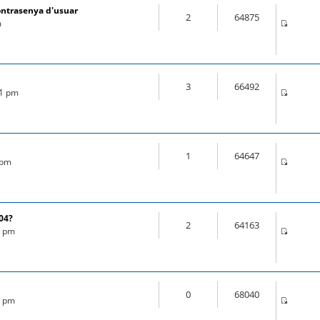
ontrasenya d'usuar
2
64875
m
3
66492
21 pm
1
64647
 pm
.04?
2
64163
6 pm
0
68040
8 pm