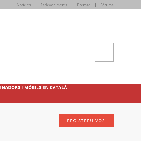
Notícies
Esdeveniments
Premsa
Fòrums
INADORS I MÒBILS EN CATALÀ
REGISTREU-VOS