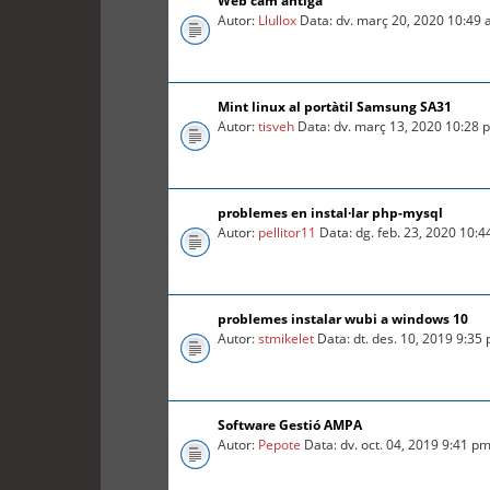
Web cam antiga
Autor:
Llullox
Data: dv. març 20, 2020 10:49
Mint linux al portàtil Samsung SA31
Autor:
tisveh
Data: dv. març 13, 2020 10:28 
problemes en instal·lar php-mysql
Autor:
pellitor11
Data: dg. feb. 23, 2020 10:
problemes instalar wubi a windows 10
Autor:
stmikelet
Data: dt. des. 10, 2019 9:35
Software Gestió AMPA
Autor:
Pepote
Data: dv. oct. 04, 2019 9:41 p