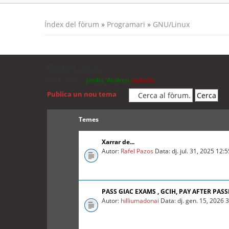
Índex del fòrum
»
Programari
»
GNU/Linux
GNU/Linux
Moderadors:
jordis
,
Andreu
,
cubells
Publica un nou tema
Temes
Xarrar de...
Autor:
Rafel Pazos
Data: dj. jul. 31, 2025 12:
PASS GIAC EXAMS , GCIH, PAY AFTER PASS
Autor:
hilliumadonai
Data: dj. gen. 15, 2026 