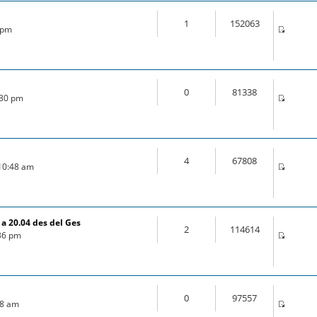
1
152063
5 pm
0
81338
:30 pm
4
67808
 10:48 am
a 20.04 des del Ges
2
114614
:36 pm
0
97557
:18 am