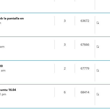
mb la pantalla en
3
63672
m
3
67666
9 am
10
2
67779
03 am
buntu 16.04
6
68414
21 pm