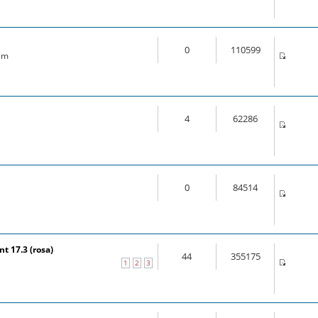
0
110599
 am
4
62286
0
84514
t 17.3 (rosa)
44
355175
1
2
3