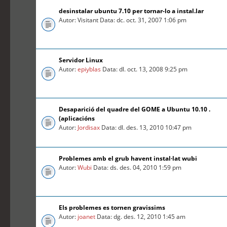
desinstalar ubuntu 7.10 per tornar-lo a instal.lar
Autor: Visitant Data: dc. oct. 31, 2007 1:06 pm
Servidor Linux
Autor:
epiyblas
Data: dl. oct. 13, 2008 9:25 pm
Desaparició del quadre del GOME a Ubuntu 10.10 .
(aplicacións
Autor:
Jordisax
Data: dl. des. 13, 2010 10:47 pm
Problemes amb el grub havent instal·lat wubi
Autor:
Wubi
Data: ds. des. 04, 2010 1:59 pm
Els problemes es tornen gravissims
Autor:
joanet
Data: dg. des. 12, 2010 1:45 am