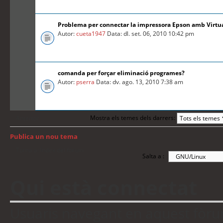
Problema per connectar la impressora Epson amb Virtu
Autor:
cueta1947
Data: dl. set. 06, 2010 10:42 pm
comanda per forçar eliminació programes?
Autor:
pserra
Data: dv. ago. 13, 2010 7:38 am
Mostra els temes dels darrers:
Anterior
Publica un nou tema
Torna a: Índex del fòrum
Salta a :
Qui està connectat
Usuaris navegant en aquest fòrum: