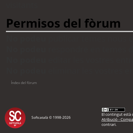
visitants
Permisos del fòrum
No podeu
publicar temes nous 
No podeu
respondre en temes d
No podeu
editar les vostres en
No podeu
eliminar les vostres 
Índex del fòrum
El contingut està d
Softcatalà © 1998-
2026
Atribució - Compar
contrari.