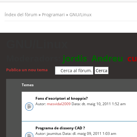
Índex del fòrum
»
Programari
»
GNU/Linux
GNU/Linux
Moderadors:
jordis
,
Andreu
,
cu
Publica un nou tema
Temes
Fons d'escriptori al knoppix?
Autor:
masvidal2009
Data: dt. maig 10, 2011 1:52 am
Programa de disseny CAD ?
Autor: jaumitus Data: dl. maig 09, 2011 1:03 am