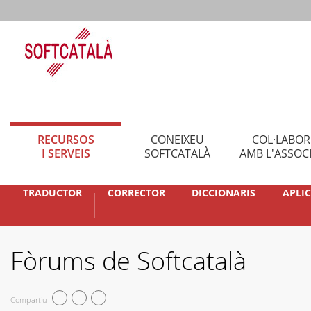
RECURSOS
CONEIXEU
COL·LABO
I SERVEIS
SOFTCATALÀ
AMB L'ASSOC
TRADUCTOR
CORRECTOR
DICCIONARIS
APLI
Fòrums de Softcatalà
Compartiu