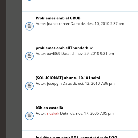
Problemes amb el GRUB
Autor: Joanet-tercer Data: dv. des. 10, 2010 5:37 pm
problemes amb ellThunderbird
Autor: xavi369 Data: dl. nov. 29, 2010 9:21 pm
[SOLUCIONAT] ubuntu 10.10 i salt4
Autor: josepgin Data: dt. oct. 12, 2010 7:36 pm
k3b en castellà
Autor:
nuskak
Data: dv. nov. 17, 2006 7:05 pm
Incidència en obrir PDF, exportat desde l'OO