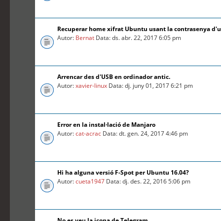
Recuperar home xifrat Ubuntu usant la contrasenya d'
Autor:
Bernat
Data: ds. abr. 22, 2017 6:05 pm
Arrencar des d'USB en ordinador antic.
Autor:
xavier-linux
Data: dj. juny 01, 2017 6:21 pm
Error en la instal·lació de Manjaro
Autor:
cat-acrac
Data: dt. gen. 24, 2017 4:46 pm
Hi ha alguna versió F-Spot per Ubuntu 16.04?
Autor:
cueta1947
Data: dj. des. 22, 2016 5:06 pm
No es veu la icona de Telegram