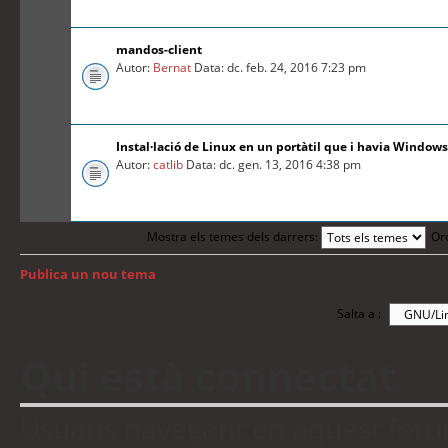
mandos-client
Autor:
Bernat
Data: dc. feb. 24, 2016 7:23 pm
Instal·lació de Linux en un portàtil que i havia Windows
Autor:
catlib
Data: dc. gen. 13, 2016 4:38 pm
Mostra els temes dels darrers:
Or
Publica un nou tema
Torna a: Índex del fòrum
Salta a :
Qui està connectat
Usuaris navegant en aquest fòrum: