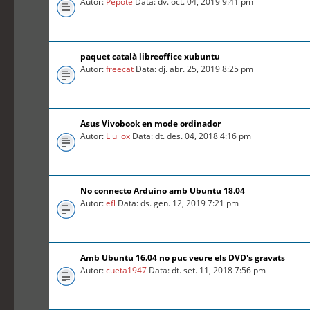
Autor:
Pepote
Data: dv. oct. 04, 2019 9:41 pm
paquet català libreoffice xubuntu
Autor:
freecat
Data: dj. abr. 25, 2019 8:25 pm
Asus Vivobook en mode ordinador
Autor:
Llullox
Data: dt. des. 04, 2018 4:16 pm
No connecto Arduino amb Ubuntu 18.04
Autor:
efl
Data: ds. gen. 12, 2019 7:21 pm
Amb Ubuntu 16.04 no puc veure els DVD's gravats
Autor:
cueta1947
Data: dt. set. 11, 2018 7:56 pm