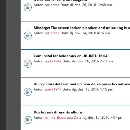
Autor:
cat-acrac
Data: dl. des. 26, 2016 12:48 pm
Missatge: The screen locker is broken and unlocking is n
Autor:
cat-acrac
Data: dj. nov. 24, 2016 4:16 pm
Com instal·lar Avidemux en UBUNTU 16.04
Autor:
cueta1947
Data: dv. des. 16, 2016 2:23 pm
Un cop dins del terminal no hem deixa posar la contra
Autor:
cueta1947
Data: dg. des. 18, 2016 1:15 pm
Dos horaris diferents alhora
Autor:
JenniferBoudreau
Data: dj. des. 15, 2016 7:07 pm