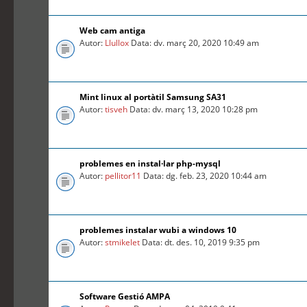
Web cam antiga
Autor:
Llullox
Data: dv. març 20, 2020 10:49 am
Mint linux al portàtil Samsung SA31
Autor:
tisveh
Data: dv. març 13, 2020 10:28 pm
problemes en instal·lar php-mysql
Autor:
pellitor11
Data: dg. feb. 23, 2020 10:44 am
problemes instalar wubi a windows 10
Autor:
stmikelet
Data: dt. des. 10, 2019 9:35 pm
Software Gestió AMPA