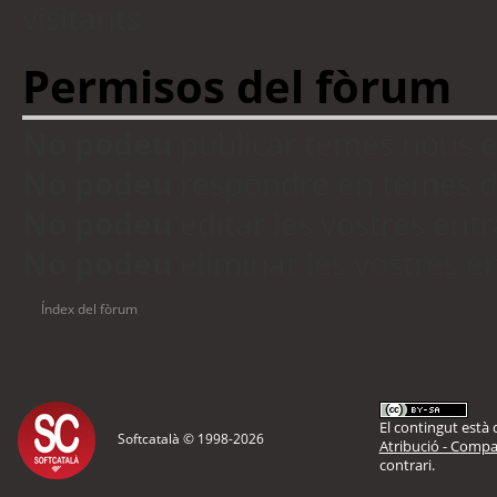
visitants
Permisos del fòrum
No podeu
publicar temes nous 
No podeu
respondre en temes d
No podeu
editar les vostres en
No podeu
eliminar les vostres 
Índex del fòrum
El contingut està d
Softcatalà © 1998-
2026
Atribució - Compar
contrari.