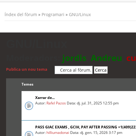
Índex del fòrum
»
Programari
»
GNU/Linux
GNU/Linux
Moderadors:
jordis
,
Andreu
,
cu
Publica un nou tema
Temes
Xarrar de...
Autor:
Rafel Pazos
Data: dj. jul. 31, 2025 12:55 pm
PASS GIAC EXAMS , GCIH, PAY AFTER PASSING +1(409)2
Autor:
hilliumadonai
Data: dj. gen. 15, 2026 3:17 pm