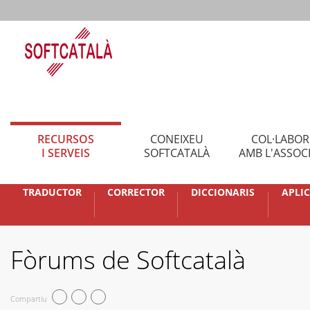
RECURSOS
CONEIXEU
COL·LABO
I SERVEIS
SOFTCATALÀ
AMB L'ASSOC
TRADUCTOR
CORRECTOR
DICCIONARIS
APLI
Fòrums de Softcatalà
Compartiu