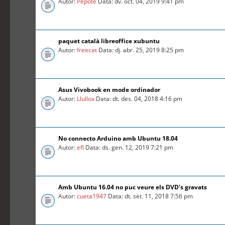
Autor:
Pepote
Data: dv. oct. 04, 2019 9:41 pm
paquet català libreoffice xubuntu
Autor:
freecat
Data: dj. abr. 25, 2019 8:25 pm
Asus Vivobook en mode ordinador
Autor:
Llullox
Data: dt. des. 04, 2018 4:16 pm
No connecto Arduino amb Ubuntu 18.04
Autor:
efl
Data: ds. gen. 12, 2019 7:21 pm
Amb Ubuntu 16.04 no puc veure els DVD's gravats
Autor:
cueta1947
Data: dt. set. 11, 2018 7:56 pm