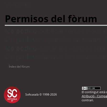
visitants
Permisos del fòrum
No podeu
publicar temes nous 
No podeu
respondre en temes d
No podeu
editar les vostres en
No podeu
eliminar les vostres 
Índex del fòrum
El contingut està d
Softcatalà © 1998-
2026
Atribució - Compar
contrari.