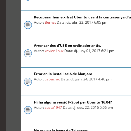
Recuperar home xifrat Ubuntu usant la contrasenya d'
Autor:
Bernat
Data: ds. abr. 22, 2017 6:05 pm
Arrencar des d'USB en ordinador antic.
Autor:
xavier-linux
Data: dj. juny 01, 2017 6:21 pm
Error en la instal·lació de Manjaro
Autor:
cat-acrac
Data: dt. gen. 24, 2017 4:46 pm
Hi ha alguna versió F-Spot per Ubuntu 16.04?
Autor:
cueta1947
Data: dj. des. 22, 2016 5:06 pm
No es veu la icona de Telegram