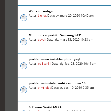
Web cam antiga
Autor:
Llullox
Data: dv. març 20, 2020 10:49 am
Mint linux al portàtil Samsung SA31
Autor:
tisveh
Data: dv. març 13, 2020 10:28 pm
problemes en instal·lar php-mysql
Autor:
pellitor11
Data: dg. feb. 23, 2020 10:44 am
problemes instalar wubi a windows 10
Autor:
stmikelet
Data: dt. des. 10, 2019 9:35 pm
Software Gestió AMPA