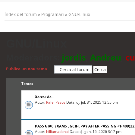
Índex del fòrum
»
Programari
»
GNU/Linux
GNU/Linux
Moderadors:
jordis
,
Andreu
,
cu
Publica un nou tema
Temes
Xarrar de...
Autor:
Rafel Pazos
Data: dj. jul. 31, 2025 12:55 pm
PASS GIAC EXAMS , GCIH, PAY AFTER PASSING +1(409)2
Autor:
hilliumadonai
Data: dj. gen. 15, 2026 3:17 pm