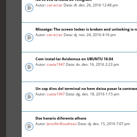
Autor:
cat-acrac
Data: dl. des. 26, 2016 12:48 pm
Missatge: The screen locker is broken and unlocking is n
Autor:
cat-acrac
Data: dj. nov. 24, 2016 4:16 pm
Com instal·lar Avidemux en UBUNTU 16.04
Autor:
cueta1947
Data: dv. des. 16, 2016 2:23 pm
Un cop dins del terminal no hem deixa posar la contra
Autor:
cueta1947
Data: dg. des. 18, 2016 1:15 pm
Dos horaris diferents alhora
Autor:
JenniferBoudreau
Data: dj. des. 15, 2016 7:07 pm