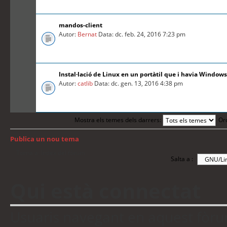
mandos-client
Autor:
Bernat
Data: dc. feb. 24, 2016 7:23 pm
Instal·lació de Linux en un portàtil que i havia Windows
Autor:
catlib
Data: dc. gen. 13, 2016 4:38 pm
Mostra els temes dels darrers:
Or
Publica un nou tema
Torna a: Índex del fòrum
Salta a :
Qui està connectat
Usuaris navegant en aquest fòrum: