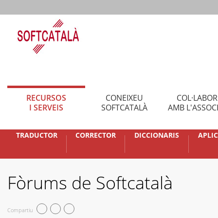
RECURSOS
CONEIXEU
COL·LABO
I SERVEIS
SOFTCATALÀ
AMB L'ASSOC
TRADUCTOR
CORRECTOR
DICCIONARIS
APLI
Fòrums de Softcatalà
Compartiu