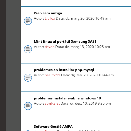
Web cam antiga
Autor:
Llullox
Data: dv. març 20, 2020 10:49 am
Mint linux al portàtil Samsung SA31
Autor:
tisveh
Data: dv. març 13, 2020 10:28 pm
problemes en instal·lar php-mysql
Autor:
pellitor11
Data: dg. feb. 23, 2020 10:44 am
problemes instalar wubi a windows 10
Autor:
stmikelet
Data: dt. des. 10, 2019 9:35 pm
Software Gestió AMPA