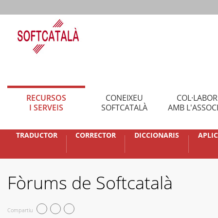
RECURSOS
CONEIXEU
COL·LABO
I SERVEIS
SOFTCATALÀ
AMB L'ASSOC
TRADUCTOR
CORRECTOR
DICCIONARIS
APLI
Fòrums de Softcatalà
Compartiu