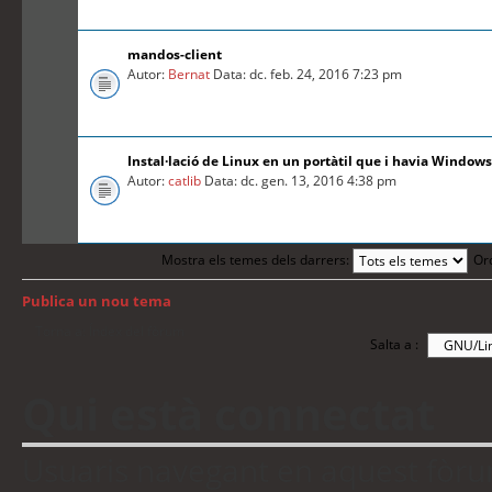
mandos-client
Autor:
Bernat
Data: dc. feb. 24, 2016 7:23 pm
Instal·lació de Linux en un portàtil que i havia Windows
Autor:
catlib
Data: dc. gen. 13, 2016 4:38 pm
Mostra els temes dels darrers:
Or
Publica un nou tema
Torna a: Índex del fòrum
Salta a :
Qui està connectat
Usuaris navegant en aquest fòrum: