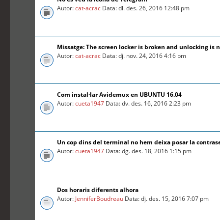
Autor:
cat-acrac
Data: dl. des. 26, 2016 12:48 pm
Missatge: The screen locker is broken and unlocking is n
Autor:
cat-acrac
Data: dj. nov. 24, 2016 4:16 pm
Com instal·lar Avidemux en UBUNTU 16.04
Autor:
cueta1947
Data: dv. des. 16, 2016 2:23 pm
Un cop dins del terminal no hem deixa posar la contra
Autor:
cueta1947
Data: dg. des. 18, 2016 1:15 pm
Dos horaris diferents alhora
Autor:
JenniferBoudreau
Data: dj. des. 15, 2016 7:07 pm