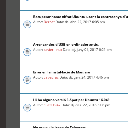
Recuperar home xifrat Ubuntu usant la contrasenya d'
Autor:
Bernat
Data: ds. abr. 22, 2017 6:05 pm
Arrencar des d'USB en ordinador antic.
Autor:
xavier-linux
Data: dj. juny 01, 2017 6:21 pm
Error en la instal·lació de Manjaro
Autor:
cat-acrac
Data: dt. gen. 24, 2017 4:46 pm
Hi ha alguna versió F-Spot per Ubuntu 16.04?
Autor:
cueta1947
Data: dj. des. 22, 2016 5:06 pm
No es veu la icona de Telegram