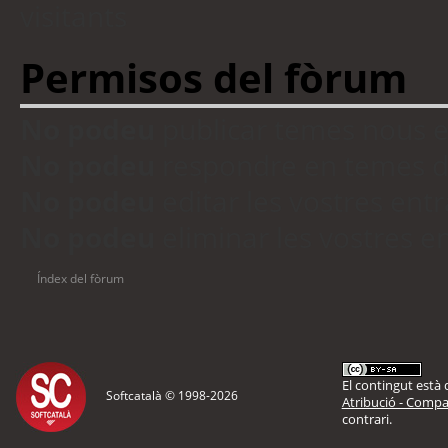
visitants
Permisos del fòrum
No podeu
publicar temes nous 
No podeu
respondre en temes d
No podeu
editar les vostres en
No podeu
eliminar les vostres 
Índex del fòrum
El contingut està d
Softcatalà © 1998-
2026
Atribució - Compar
contrari.