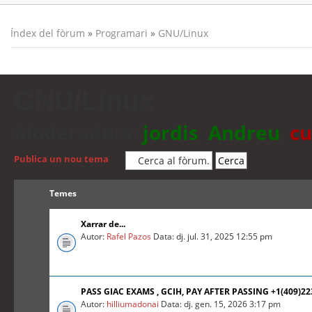
Índex del fòrum
»
Programari
»
GNU/Linux
GNU/Linux
Moderadors:
jordis
,
Andreu
,
cu
Publica un nou tema
Temes
Xarrar de...
Autor:
Rafel Pazos
Data: dj. jul. 31, 2025 12:55 pm
PASS GIAC EXAMS , GCIH, PAY AFTER PASSING +1(409)2
Autor:
hilliumadonai
Data: dj. gen. 15, 2026 3:17 pm