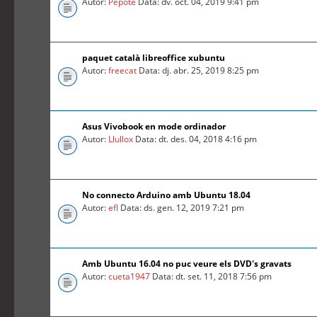
Autor:
Pepote
Data: dv. oct. 04, 2019 9:41 pm
paquet català libreoffice xubuntu
Autor:
freecat
Data: dj. abr. 25, 2019 8:25 pm
Asus Vivobook en mode ordinador
Autor:
Llullox
Data: dt. des. 04, 2018 4:16 pm
No connecto Arduino amb Ubuntu 18.04
Autor:
efl
Data: ds. gen. 12, 2019 7:21 pm
Amb Ubuntu 16.04 no puc veure els DVD's gravats
Autor:
cueta1947
Data: dt. set. 11, 2018 7:56 pm