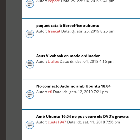
Autor:
Pepote
Data: dv. oct. 04, 2019 9:41 pm
paquet català libreoffice xubuntu
Autor:
freecat
Data: dj. abr. 25, 2019 8:25 pm
Asus Vivobook en mode ordinador
Autor:
Llullox
Data: dt. des. 04, 2018 4:16 pm
No connecto Arduino amb Ubuntu 18.04
Autor:
efl
Data: ds. gen. 12, 2019 7:21 pm
Amb Ubuntu 16.04 no puc veure els DVD's gravats
Autor:
cueta1947
Data: dt. set. 11, 2018 7:56 pm