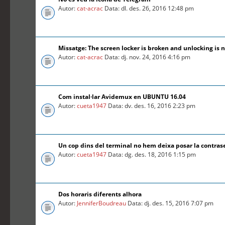
Autor:
cat-acrac
Data: dl. des. 26, 2016 12:48 pm
Missatge: The screen locker is broken and unlocking is n
Autor:
cat-acrac
Data: dj. nov. 24, 2016 4:16 pm
Com instal·lar Avidemux en UBUNTU 16.04
Autor:
cueta1947
Data: dv. des. 16, 2016 2:23 pm
Un cop dins del terminal no hem deixa posar la contra
Autor:
cueta1947
Data: dg. des. 18, 2016 1:15 pm
Dos horaris diferents alhora
Autor:
JenniferBoudreau
Data: dj. des. 15, 2016 7:07 pm