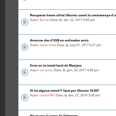
Recuperar home xifrat Ubuntu usant la contrasenya d'
Autor:
Bernat
Data: ds. abr. 22, 2017 6:05 pm
Arrencar des d'USB en ordinador antic.
Autor:
xavier-linux
Data: dj. juny 01, 2017 6:21 pm
Error en la instal·lació de Manjaro
Autor:
cat-acrac
Data: dt. gen. 24, 2017 4:46 pm
Hi ha alguna versió F-Spot per Ubuntu 16.04?
Autor:
cueta1947
Data: dj. des. 22, 2016 5:06 pm
No es veu la icona de Telegram