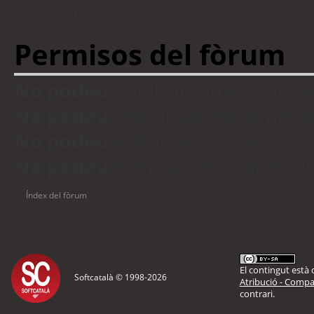
visitants
Permisos del fòrum
No podeu
publicar temes nous 
No podeu
respondre en temes d
No podeu
editar les vostres en
No podeu
eliminar les vostres 
Índex del fòrum
El contingut està d
Softcatalà © 1998-
2026
Atribució - Compar
contrari.