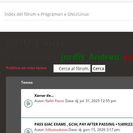
Índex del fòrum
»
Programari
»
GNU/Linux
GNU/Linux
Moderadors:
jordis
,
Andreu
,
cu
Publica un nou tema
Temes
Xarrar de...
Autor:
Rafel Pazos
Data: dj. jul. 31, 2025 12:55 pm
PASS GIAC EXAMS , GCIH, PAY AFTER PASSING +1(409)2
Autor:
hilliumadonai
Data: dj. gen. 15, 2026 3:17 pm