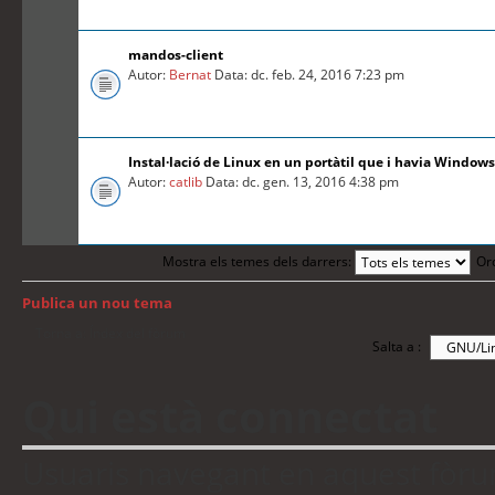
mandos-client
Autor:
Bernat
Data: dc. feb. 24, 2016 7:23 pm
Instal·lació de Linux en un portàtil que i havia Windows
Autor:
catlib
Data: dc. gen. 13, 2016 4:38 pm
Mostra els temes dels darrers:
Or
Publica un nou tema
Torna a: Índex del fòrum
Salta a :
Qui està connectat
Usuaris navegant en aquest fòrum: