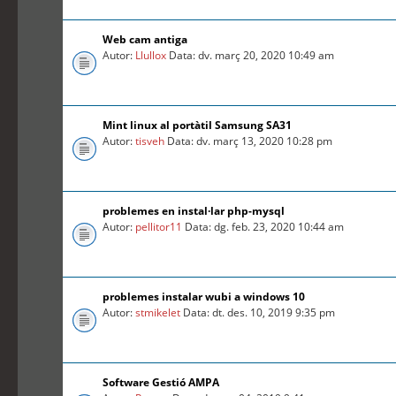
Web cam antiga
Autor:
Llullox
Data: dv. març 20, 2020 10:49 am
Mint linux al portàtil Samsung SA31
Autor:
tisveh
Data: dv. març 13, 2020 10:28 pm
problemes en instal·lar php-mysql
Autor:
pellitor11
Data: dg. feb. 23, 2020 10:44 am
problemes instalar wubi a windows 10
Autor:
stmikelet
Data: dt. des. 10, 2019 9:35 pm
Software Gestió AMPA