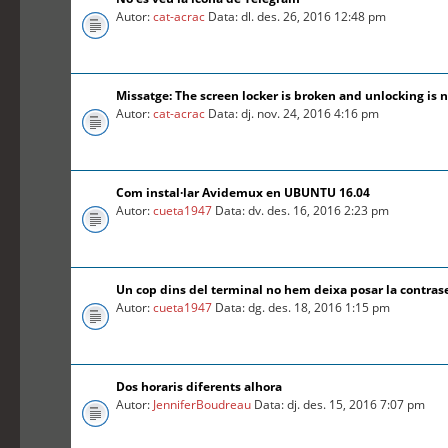
Autor:
cat-acrac
Data: dl. des. 26, 2016 12:48 pm
Missatge: The screen locker is broken and unlocking is n
Autor:
cat-acrac
Data: dj. nov. 24, 2016 4:16 pm
Com instal·lar Avidemux en UBUNTU 16.04
Autor:
cueta1947
Data: dv. des. 16, 2016 2:23 pm
Un cop dins del terminal no hem deixa posar la contra
Autor:
cueta1947
Data: dg. des. 18, 2016 1:15 pm
Dos horaris diferents alhora
Autor:
JenniferBoudreau
Data: dj. des. 15, 2016 7:07 pm