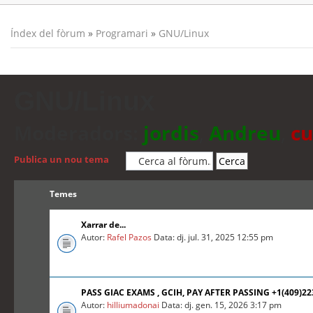
Índex del fòrum
»
Programari
»
GNU/Linux
GNU/Linux
Moderadors:
jordis
,
Andreu
,
cu
Publica un nou tema
Temes
Xarrar de...
Autor:
Rafel Pazos
Data: dj. jul. 31, 2025 12:55 pm
PASS GIAC EXAMS , GCIH, PAY AFTER PASSING +1(409)2
Autor:
hilliumadonai
Data: dj. gen. 15, 2026 3:17 pm