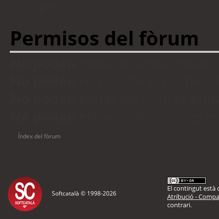
visitants
Permisos del fòrum
No podeu
publicar temes nous 
No podeu
respondre en temes d
No podeu
editar les vostres en
No podeu
eliminar les vostres 
Índex del fòrum
El contingut està d
Softcatalà © 1998-
2026
Atribució - Compar
contrari.