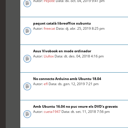
Autor:
Pepote
Data: dv. oct. 04, 2019 9:41 pm
paquet català libreoffice xubuntu
Autor:
freecat
Data: dj. abr. 25, 2019 8:25 pm
Asus Vivobook en mode ordinador
Autor:
Llullox
Data: dt. des. 04, 2018 4:16 pm
No connecto Arduino amb Ubuntu 18.04
Autor:
efl
Data: ds. gen. 12, 2019 7:21 pm
Amb Ubuntu 16.04 no puc veure els DVD's gravats
Autor:
cueta1947
Data: dt. set. 11, 2018 7:56 pm