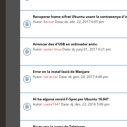
Recuperar home xifrat Ubuntu usant la contrasenya d'
Autor:
Bernat
Data: ds. abr. 22, 2017 6:05 pm
Arrencar des d'USB en ordinador antic.
Autor:
xavier-linux
Data: dj. juny 01, 2017 6:21 pm
Error en la instal·lació de Manjaro
Autor:
cat-acrac
Data: dt. gen. 24, 2017 4:46 pm
Hi ha alguna versió F-Spot per Ubuntu 16.04?
Autor:
cueta1947
Data: dj. des. 22, 2016 5:06 pm
No es veu la icona de Telegram