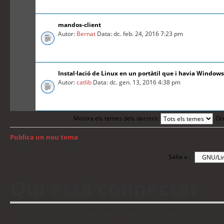
mandos-client
Autor:
Bernat
Data: dc. feb. 24, 2016 7:23 pm
Instal·lació de Linux en un portàtil que i havia Windows
Autor:
catlib
Data: dc. gen. 13, 2016 4:38 pm
Mostra els temes dels darrers:
Or
Publica un nou tema
Torna a: Índex del fòrum
Salta a :
Qui està connectat
Usuaris navegant en aquest fòrum: