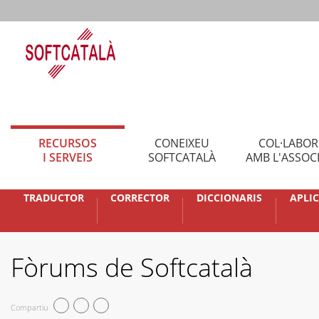
RECURSOS
CONEIXEU
COL·LABO
I SERVEIS
SOFTCATALÀ
AMB L'ASSOC
TRADUCTOR
CORRECTOR
DICCIONARIS
APLI
Fòrums de Softcatalà
Compartiu