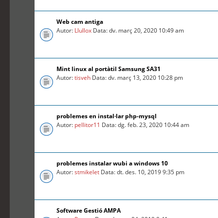
Web cam antiga
Autor:
Llullox
Data: dv. març 20, 2020 10:49 am
Mint linux al portàtil Samsung SA31
Autor:
tisveh
Data: dv. març 13, 2020 10:28 pm
problemes en instal·lar php-mysql
Autor:
pellitor11
Data: dg. feb. 23, 2020 10:44 am
problemes instalar wubi a windows 10
Autor:
stmikelet
Data: dt. des. 10, 2019 9:35 pm
Software Gestió AMPA